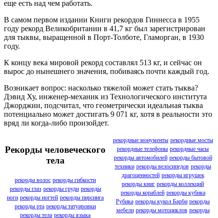
еще есть над чем работать.
В самом первом издании Книги рекордов Гиннесса в 1955
году рекорд Великобритании в 41,7 кг был зарегистрирован
для тыквы, выращенной в Порт-Толботе, Гламорган, в 1930
году.
К концу века мировой рекорд составлял 513 кг, и сейчас он
вырос до нынешнего значения, побиваясь почти каждый год.
Возникает вопрос: насколько тяжелой может стать тыква?
Дэвид Ху, инженер-механик из Технологического института
Джорджии, подсчитал, что геометрически идеальная тыква
потенциально может достигать 9 071 кг, хотя в реальности это
вряд ли когда-либо произойдет.
рекордные монументы
рекордные мосты
Рекорды человеческого
рекордные телефоны
рекордные часы
рекорды автомобилей
рекорды бытовой
тела
техники
рекорды велосипедов
рекорды
драгоценностей
рекорды игрушек
рекорды волос
рекорды гибкости
рекорды книг
рекорды коллекций
рекорды глаз
рекорды груди
рекорды
рекорды кораблей
рекорды кубика
ноги
рекорды ногтей
рекорды пирсинга
Рубика
рекорды кукол Барби
рекорды
рекорды рта
рекорды татуировки
мебели
рекорды мотоциклов
рекорды
рекорды тела
рекорды языка