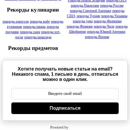
Рекорды Новой Зеландии
рекорды ОАЭ
рекорды Пакистана
рекорды России
Рекорды кулинарии
рекорды Северной Америки
рекорды
США
рекорды Турции
рекорды Украины
рекорды улиц
рекорды Филиппин
рекорды алкоголя
рекорды кофе
рекорды
рекорды Франции
рекорды Чили
рекорды
кулинарии
рекорды пиццы
рекорды
Швейцарии
рекорды Южной Америки
поедания
рекорды сыра
рекорды хот-
рекорды Японии
догов
рекорды шоколада
Рекорды предметов
Хотите получать новые статьи на email?
Никакого спама, 1 письмо в день, отписаться
можно в один клик.
Подписаться
Powered by