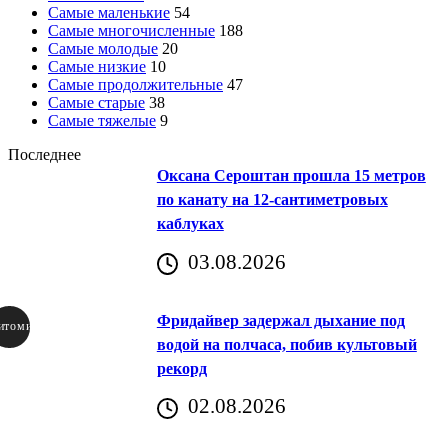
Самые маленькие
54
Самые многочисленные
188
Самые молодые
20
Самые низкие
10
Самые продолжительные
47
Самые старые
38
Самые тяжелые
9
Последнее
Оксана Сероштан прошла 15 метров
по канату на 12-сантиметровых
каблуках
03.08.2026
Фридайвер задержал дыхание под
итомир
водой на полчаса, побив культовый
рекорд
аричич
02.08.2026
Хорватия)