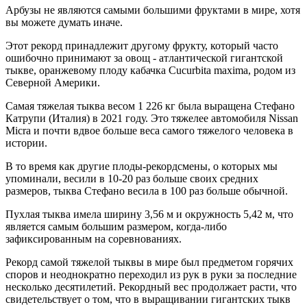
Арбузы не являются самыми большими фруктами в мире, хотя
вы можете думать иначе.
Этот рекорд принадлежит другому фрукту, который часто
ошибочно принимают за овощ - атлантической гигантской
тыкве, оранжевому плоду кабачка Cucurbita maxima, родом из
Северной Америки.
Самая тяжелая тыква весом 1 226 кг была выращена Стефано
Катрупи (Италия) в 2021 году. Это тяжелее автомобиля Nissan
Micra и почти вдвое больше веса самого тяжелого человека в
истории.
В то время как другие плоды-рекордсмены, о которых мы
упоминали, весили в 10-20 раз больше своих средних
размеров, тыква Стефано весила в 100 раз больше обычной.
Пухлая тыква имела ширину 3,56 м и окружность 5,42 м, что
является самым большим размером, когда-либо
зафиксированным на соревнованиях.
Рекорд самой тяжелой тыквы в мире был предметом горячих
споров и неоднократно переходил из рук в руки за последние
несколько десятилетий. Рекордный вес продолжает расти, что
свидетельствует о том, что в выращивании гигантских тыкв