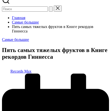
Главная
Самые большие
Пять самых тяжелых фруктов в Книге рекордов
Гиннесса
Опубликовано
Самые большие
в
Пять самых тяжелых фруктов в Книге
рекордов Гиннесса
Запись
Records Max
от