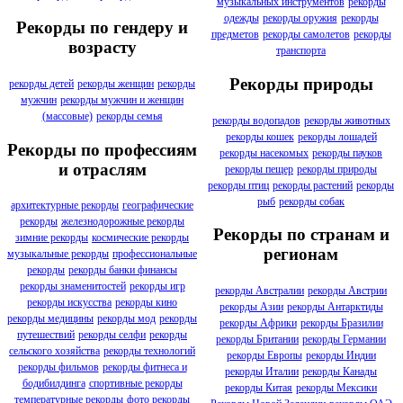
музыкальных инструментов
рекорды
одежды
рекорды оружия
рекорды
Рекорды по гендеру и
предметов
рекорды самолетов
рекорды
возрасту
транспорта
Рекорды природы
рекорды детей
рекорды женщин
рекорды
мужчин
рекорды мужчин и женщин
(массовые)
рекорды семья
рекорды водопадов
рекорды животных
рекорды кошек
рекорды лошадей
Рекорды по профессиям
рекорды насекомых
рекорды пауков
и отраслям
рекорды пещер
рекорды природы
рекорды птиц
рекорды растений
рекорды
рыб
рекорды собак
архитектурные рекорды
географические
рекорды
железнодорожные рекорды
Рекорды по странам и
зимние рекорды
космические рекорды
регионам
музыкальные рекорды
профессиональные
рекорды
рекорды банки финансы
рекорды знаменитостей
рекорды игр
рекорды Австралии
рекорды Австрии
рекорды искусства
рекорды кино
рекорды Азии
рекорды Антарктиды
рекорды медицины
рекорды мод
рекорды
рекорды Африки
рекорды Бразилии
путешествий
рекорды селфи
рекорды
рекорды Британии
рекорды Германии
сельского хозяйства
рекорды технологий
рекорды Европы
рекорды Индии
рекорды фильмов
рекорды фитнеса и
рекорды Италии
рекорды Канады
бодибилдинга
спортивные рекорды
рекорды Китая
рекорды Мексики
температурные рекорды
фото рекорды