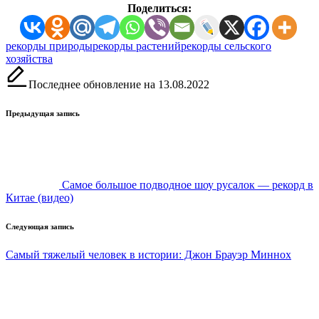
Поделиться:
Метки:
рекорды природы
рекорды растений
рекорды сельского
хозяйства
Последнее обновление на 13.08.2022
Навигация
Предыдущая запись
записи
Самое большое подводное шоу русалок — рекорд в
Китае (видео)
Следующая запись
Самый тяжелый человек в истории: Джон Брауэр Миннох