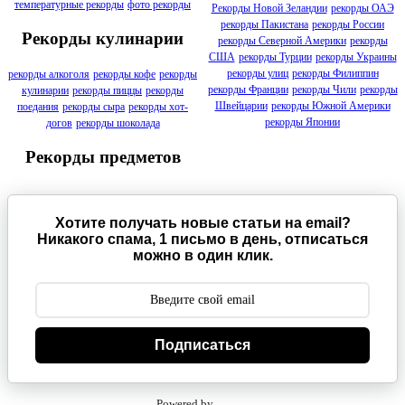
температурные рекорды
фото рекорды
Рекорды Новой Зеландии
рекорды ОАЭ
рекорды Пакистана
рекорды России
Рекорды кулинарии
рекорды Северной Америки
рекорды
США
рекорды Турции
рекорды Украины
рекорды улиц
рекорды Филиппин
рекорды алкоголя
рекорды кофе
рекорды
рекорды Франции
рекорды Чили
рекорды
кулинарии
рекорды пиццы
рекорды
Швейцарии
рекорды Южной Америки
поедания
рекорды сыра
рекорды хот-
рекорды Японии
догов
рекорды шоколада
Рекорды предметов
Хотите получать новые статьи на email?
Никакого спама, 1 письмо в день, отписаться
можно в один клик.
Подписаться
Powered by