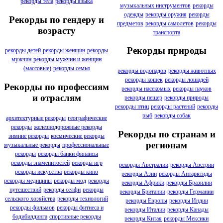
рекорды тела
рекорды языка
музыкальных инструментов
рекорды
одежды
рекорды оружия
рекорды
Рекорды по гендеру и
предметов
рекорды самолетов
рекорды
возрасту
транспорта
Рекорды природы
рекорды детей
рекорды женщин
рекорды
мужчин
рекорды мужчин и женщин
(массовые)
рекорды семья
рекорды водопадов
рекорды животных
рекорды кошек
рекорды лошадей
Рекорды по профессиям
рекорды насекомых
рекорды пауков
и отраслям
рекорды пещер
рекорды природы
рекорды птиц
рекорды растений
рекорды
рыб
рекорды собак
архитектурные рекорды
географические
рекорды
железнодорожные рекорды
Рекорды по странам и
зимние рекорды
космические рекорды
регионам
музыкальные рекорды
профессиональные
рекорды
рекорды банки финансы
рекорды знаменитостей
рекорды игр
рекорды Австралии
рекорды Австрии
рекорды искусства
рекорды кино
рекорды Азии
рекорды Антарктиды
рекорды медицины
рекорды мод
рекорды
рекорды Африки
рекорды Бразилии
путешествий
рекорды селфи
рекорды
рекорды Британии
рекорды Германии
сельского хозяйства
рекорды технологий
рекорды Европы
рекорды Индии
рекорды фильмов
рекорды фитнеса и
рекорды Италии
рекорды Канады
бодибилдинга
спортивные рекорды
рекорды Китая
рекорды Мексики