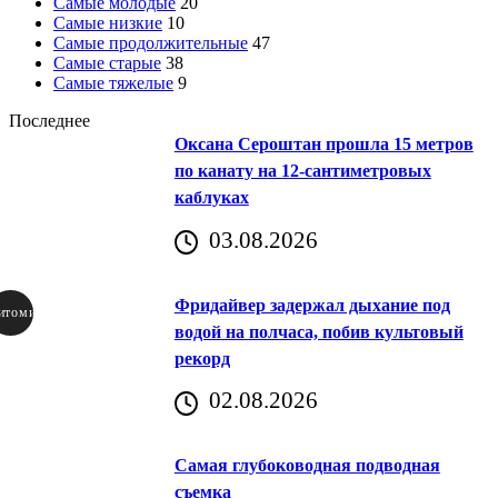
Самые молодые
20
Самые низкие
10
Самые продолжительные
47
Самые старые
38
Самые тяжелые
9
Последнее
Оксана Сероштан прошла 15 метров
по канату на 12-сантиметровых
каблуках
03.08.2026
Фридайвер задержал дыхание под
итомир
водой на полчаса, побив культовый
рекорд
аричич
02.08.2026
Хорватия)
Самая глубоководная подводная
съемка