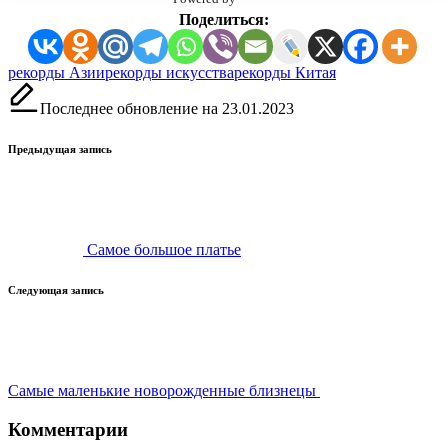
Поделиться:
Метки:
рекорды Азии
рекорды искусства
рекорды Китая
Последнее обновление на 23.01.2023
Навигация
Предыдущая запись
записи
Самое большое платье
Следующая запись
Самые маленькие новорожденные близнецы
Комментарии