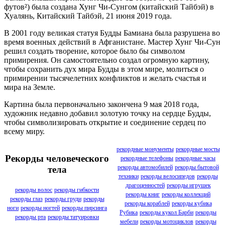
футов²) была создана Хунг Чи-Сунгом (китайский Тайбэй) в
Хуалянь, Китайский Тайбэй, 21 июня 2019 года.
В 2001 году великая статуя Будды Бамиана была разрушена во
время военных действий в Афганистане. Мастер Хунг Чи-Сун
решил создать творение, которое было бы символом
примирения. Он самостоятельно создал огромную картину,
чтобы сохранить дух мира Будды в этом мире, молиться о
примирении тысячелетних конфликтов и желать счастья и
мира на Земле.
Картина была первоначально закончена 9 мая 2018 года,
художник недавно добавил золотую точку на сердце Будды,
чтобы символизировать открытие и соединение сердец по
всему миру.
рекордные монументы
рекордные мосты
Рекорды человеческого
рекордные телефоны
рекордные часы
рекорды автомобилей
рекорды бытовой
тела
техники
рекорды велосипедов
рекорды
драгоценностей
рекорды игрушек
рекорды волос
рекорды гибкости
рекорды книг
рекорды коллекций
рекорды глаз
рекорды груди
рекорды
рекорды кораблей
рекорды кубика
ноги
рекорды ногтей
рекорды пирсинга
Рубика
рекорды кукол Барби
рекорды
рекорды рта
рекорды татуировки
мебели
рекорды мотоциклов
рекорды