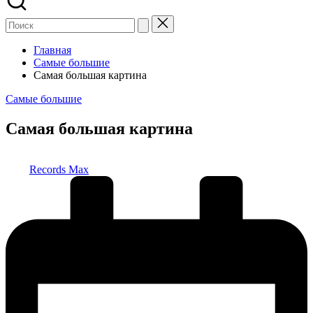
Главная
Самые большие
Самая большая картина
Опубликовано
Самые большие
в
Самая большая картина
Запись
Records Max
от