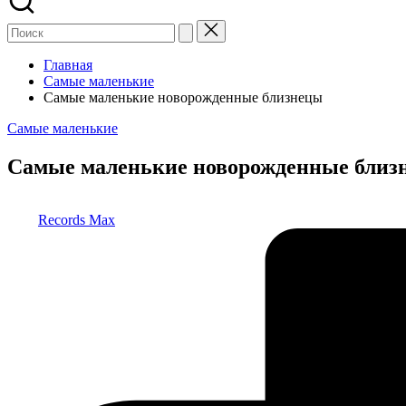
Главная
Самые маленькие
Самые маленькие новорожденные близнецы
Опубликовано
Самые маленькие
в
Самые маленькие новорожденные близ
Запись
Records Max
от