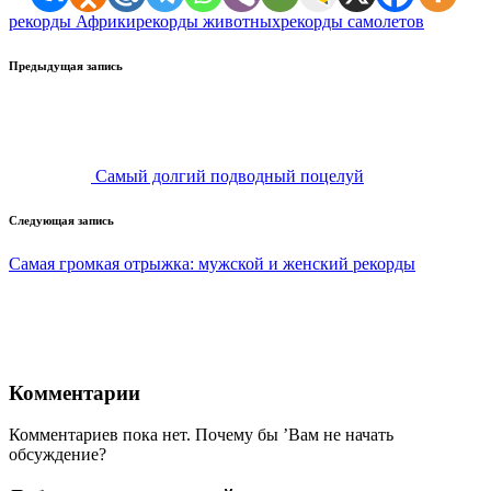
Метки:
рекорды Африки
рекорды животных
рекорды самолетов
Навигация
Предыдущая запись
записи
Cамый долгий подводный поцелуй
Следующая запись
Самая громкая отрыжка: мужской и женский рекорды
Комментарии
Комментариев пока нет. Почему бы ’Вам не начать
обсуждение?