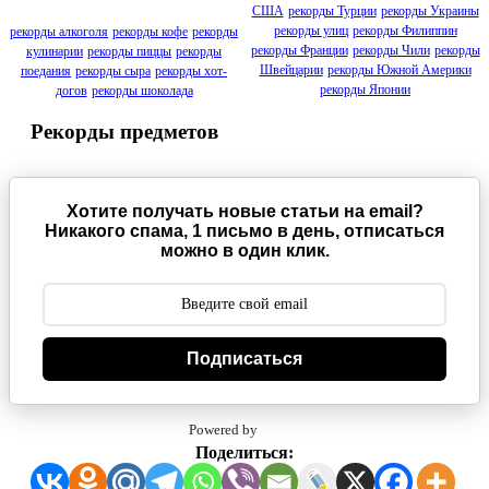
США
рекорды Турции
рекорды Украины
рекорды улиц
рекорды Филиппин
рекорды алкоголя
рекорды кофе
рекорды
рекорды Франции
рекорды Чили
рекорды
кулинарии
рекорды пиццы
рекорды
Швейцарии
рекорды Южной Америки
поедания
рекорды сыра
рекорды хот-
рекорды Японии
догов
рекорды шоколада
Рекорды предметов
Хотите получать новые статьи на email?
Никакого спама, 1 письмо в день, отписаться
можно в один клик.
Подписаться
Powered by
Поделиться: