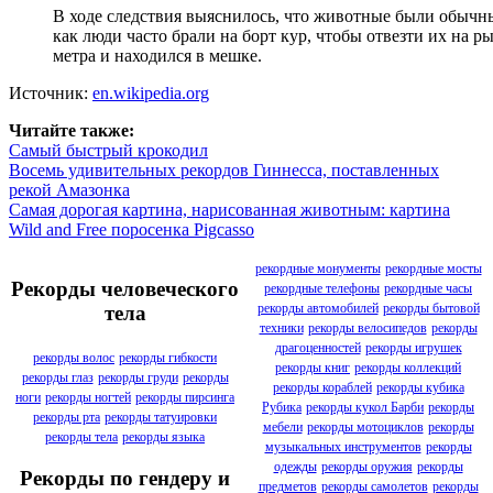
В ходе следствия выяснилось, что животные были обычны
как люди часто брали на борт кур, чтобы отвезти их на р
метра и находился в мешке.
Источник:
en.wikipedia.org
Читайте также:
Самый быстрый крокодил
Восемь удивительных рекордов Гиннесса, поставленных
рекой Амазонка
Самая дорогая картина, нарисованная животным: картина
Wild and Free поросенка Pigcasso
рекордные монументы
рекордные мосты
Рекорды человеческого
рекордные телефоны
рекордные часы
рекорды автомобилей
рекорды бытовой
тела
техники
рекорды велосипедов
рекорды
драгоценностей
рекорды игрушек
рекорды волос
рекорды гибкости
рекорды книг
рекорды коллекций
рекорды глаз
рекорды груди
рекорды
рекорды кораблей
рекорды кубика
ноги
рекорды ногтей
рекорды пирсинга
Рубика
рекорды кукол Барби
рекорды
рекорды рта
рекорды татуировки
мебели
рекорды мотоциклов
рекорды
рекорды тела
рекорды языка
музыкальных инструментов
рекорды
одежды
рекорды оружия
рекорды
Рекорды по гендеру и
предметов
рекорды самолетов
рекорды