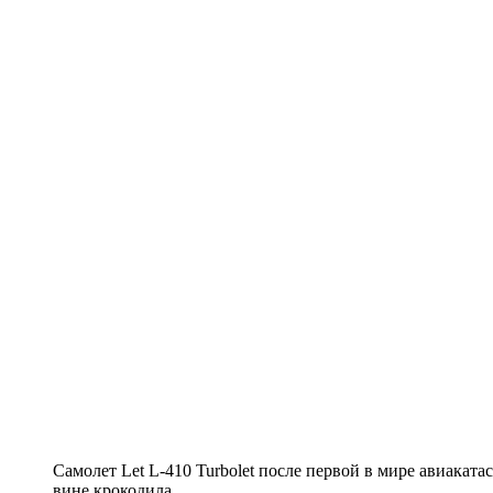
Самолет Let L-410 Turbolet после первой в мире авиакат
вине крокодила