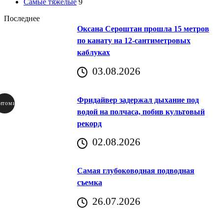
Самые тяжелые
9
Последнее
Оксана Сероштан прошла 15 метров
по канату на 12-сантиметровых
каблуках
03.08.2026
Фридайвер задержал дыхание под
итомир
водой на полчаса, побив культовый
рекорд
аричич
02.08.2026
Хорватия)
Самая глубоководная подводная
съемка
26.07.2026