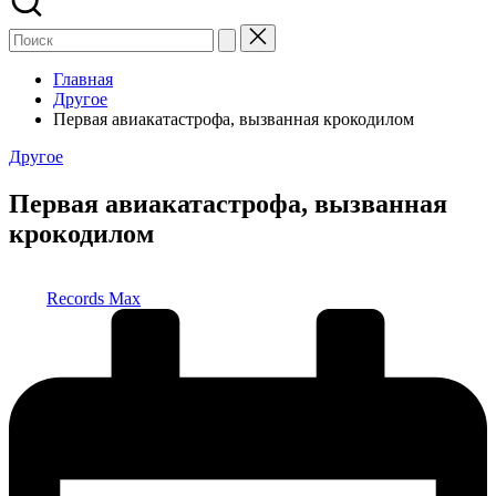
Главная
Другое
Первая авиакатастрофа, вызванная крокодилом
Опубликовано
Другое
в
Первая авиакатастрофа, вызванная
крокодилом
Запись
Records Max
от