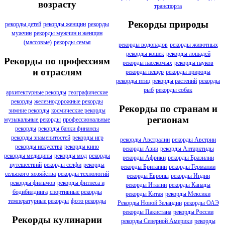
возрасту
транспорта
Рекорды природы
рекорды детей
рекорды женщин
рекорды
мужчин
рекорды мужчин и женщин
(массовые)
рекорды семья
рекорды водопадов
рекорды животных
рекорды кошек
рекорды лошадей
Рекорды по профессиям
рекорды насекомых
рекорды пауков
и отраслям
рекорды пещер
рекорды природы
рекорды птиц
рекорды растений
рекорды
рыб
рекорды собак
архитектурные рекорды
географические
рекорды
железнодорожные рекорды
Рекорды по странам и
зимние рекорды
космические рекорды
регионам
музыкальные рекорды
профессиональные
рекорды
рекорды банки финансы
рекорды знаменитостей
рекорды игр
рекорды Австралии
рекорды Австрии
рекорды искусства
рекорды кино
рекорды Азии
рекорды Антарктиды
рекорды медицины
рекорды мод
рекорды
рекорды Африки
рекорды Бразилии
путешествий
рекорды селфи
рекорды
рекорды Британии
рекорды Германии
сельского хозяйства
рекорды технологий
рекорды Европы
рекорды Индии
рекорды фильмов
рекорды фитнеса и
рекорды Италии
рекорды Канады
бодибилдинга
спортивные рекорды
рекорды Китая
рекорды Мексики
температурные рекорды
фото рекорды
Рекорды Новой Зеландии
рекорды ОАЭ
рекорды Пакистана
рекорды России
Рекорды кулинарии
рекорды Северной Америки
рекорды