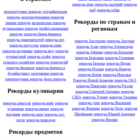
рекорды птиц
рекорды растений
рекорды
рыб
рекорды собак
архитектурные рекорды
географические
рекорды
железнодорожные рекорды
Рекорды по странам и
зимние рекорды
космические рекорды
регионам
музыкальные рекорды
профессиональные
рекорды
рекорды банки финансы
рекорды знаменитостей
рекорды игр
рекорды Австралии
рекорды Австрии
рекорды искусства
рекорды кино
рекорды Азии
рекорды Антарктиды
рекорды медицины
рекорды мод
рекорды
рекорды Африки
рекорды Бразилии
путешествий
рекорды селфи
рекорды
рекорды Британии
рекорды Германии
сельского хозяйства
рекорды технологий
рекорды Европы
рекорды Индии
рекорды фильмов
рекорды фитнеса и
рекорды Италии
рекорды Канады
бодибилдинга
спортивные рекорды
рекорды Китая
рекорды Мексики
температурные рекорды
фото рекорды
Рекорды Новой Зеландии
рекорды ОАЭ
рекорды Пакистана
рекорды России
Рекорды кулинарии
рекорды Северной Америки
рекорды
США
рекорды Турции
рекорды Украины
рекорды улиц
рекорды Филиппин
рекорды алкоголя
рекорды кофе
рекорды
рекорды Франции
рекорды Чили
рекорды
кулинарии
рекорды пиццы
рекорды
Швейцарии
рекорды Южной Америки
поедания
рекорды сыра
рекорды хот-
рекорды Японии
догов
рекорды шоколада
Рекорды предметов