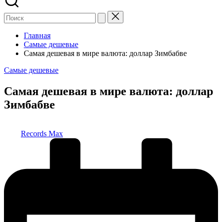
Главная
Самые дешевые
Самая дешевая в мире валюта: доллар Зимбабве
Опубликовано
Самые дешевые
в
Самая дешевая в мире валюта: доллар
Зимбабве
Запись
Records Max
от