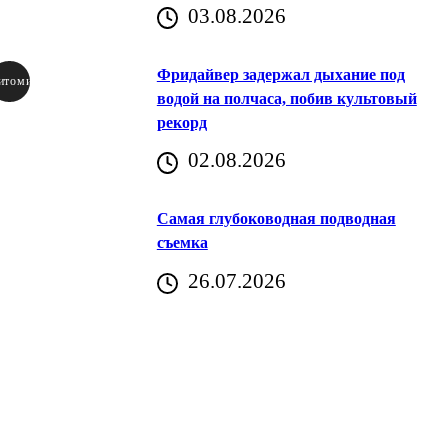
03.08.2026
Фридайвер задержал дыхание под
итомир
водой на полчаса, побив культовый
рекорд
аричич
02.08.2026
Хорватия)
Самая глубоководная подводная
съемка
26.07.2026