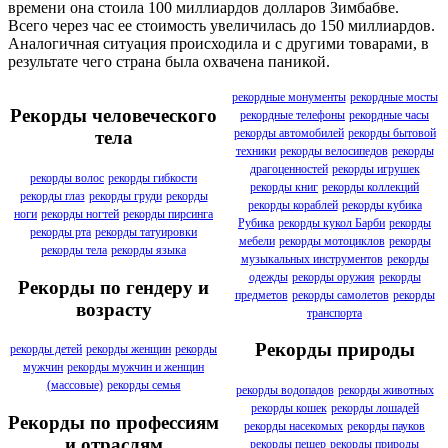
времени она стоила 100 миллиардов долларов Зимбабве.
Всего через час ее стоимость увеличилась до 150 миллиардов.
Аналогичная ситуация происходила и с другими товарами, в
результате чего страна была охвачена паникой.
рекордные монументы
рекордные мосты
Рекорды человеческого
рекордные телефоны
рекордные часы
рекорды автомобилей
рекорды бытовой
тела
техники
рекорды велосипедов
рекорды
драгоценностей
рекорды игрушек
рекорды волос
рекорды гибкости
рекорды книг
рекорды коллекций
рекорды глаз
рекорды груди
рекорды
рекорды кораблей
рекорды кубика
ноги
рекорды ногтей
рекорды пирсинга
Рубика
рекорды кукол Барби
рекорды
рекорды рта
рекорды татуировки
мебели
рекорды мотоциклов
рекорды
рекорды тела
рекорды языка
музыкальных инструментов
рекорды
одежды
рекорды оружия
рекорды
Рекорды по гендеру и
предметов
рекорды самолетов
рекорды
возрасту
транспорта
Рекорды природы
рекорды детей
рекорды женщин
рекорды
мужчин
рекорды мужчин и женщин
(массовые)
рекорды семья
рекорды водопадов
рекорды животных
рекорды кошек
рекорды лошадей
Рекорды по профессиям
рекорды насекомых
рекорды пауков
и отраслям
рекорды пещер
рекорды природы