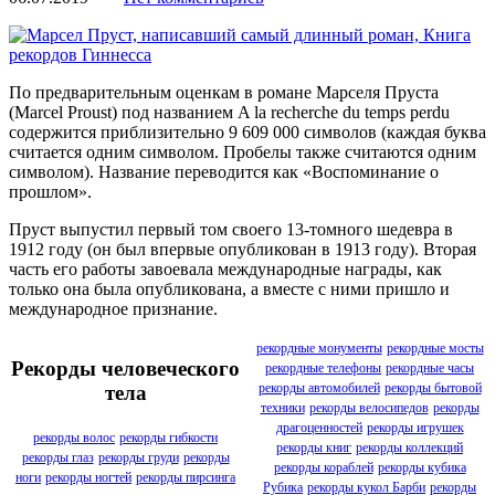
По предварительным оценкам в романе Марселя Пруста
(Marcel Proust) под названием A la recherche du temps perdu
содержится приблизительно 9 609 000 символов (каждая буква
считается одним символом. Пробелы также считаются одним
символом). Название переводится как «Воспоминание о
прошлом».
Пруст выпустил первый том своего 13-томного шедевра в
1912 году (он был впервые опубликован в 1913 году). Вторая
часть его работы завоевала международные награды, как
только она была опубликована, а вместе с ними пришло и
международное признание.
рекордные монументы
рекордные мосты
Рекорды человеческого
рекордные телефоны
рекордные часы
рекорды автомобилей
рекорды бытовой
тела
техники
рекорды велосипедов
рекорды
драгоценностей
рекорды игрушек
рекорды волос
рекорды гибкости
рекорды книг
рекорды коллекций
рекорды глаз
рекорды груди
рекорды
рекорды кораблей
рекорды кубика
ноги
рекорды ногтей
рекорды пирсинга
Рубика
рекорды кукол Барби
рекорды