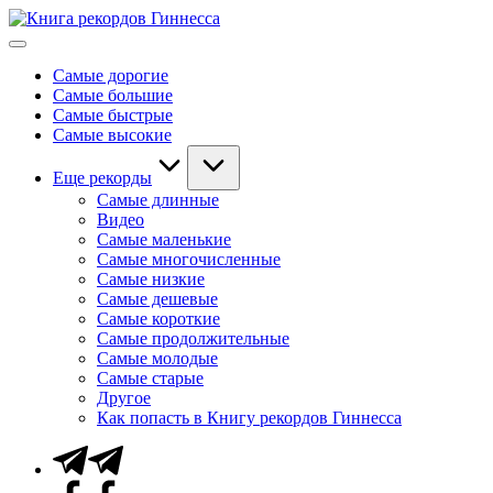
Перейти
Книга
к
Мировые
рекордов
содержимому
рекорды
Гиннесса
Самые дорогие
Гиннесса
Самые большие
Самые быстрые
Самые высокие
Еще рекорды
Самые длинные
Видео
Самые маленькие
Самые многочисленные
Самые низкие
Самые дешевые
Самые короткие
Самые продолжительные
Самые молодые
Самые старые
Другое
Как попасть в Книгу рекордов Гиннесса
Telegram
Facebook