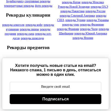
бодибилдинга
спортивные рекорды
рекорды Китая
рекорды Мексики
температурные рекорды
фото рекорды
Рекорды Новой Зеландии
рекорды ОАЭ
рекорды Пакистана
рекорды России
Рекорды кулинарии
рекорды Северной Америки
рекорды
США
рекорды Турции
рекорды Украины
рекорды улиц
рекорды Филиппин
рекорды алкоголя
рекорды кофе
рекорды
рекорды Франции
рекорды Чили
рекорды
кулинарии
рекорды пиццы
рекорды
Швейцарии
рекорды Южной Америки
поедания
рекорды сыра
рекорды хот-
рекорды Японии
догов
рекорды шоколада
Рекорды предметов
Хотите получать новые статьи на email?
Никакого спама, 1 письмо в день, отписаться
можно в один клик.
Подписаться