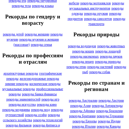
рекорды рта
рекорды татуировки
мебели
рекорды мотоциклов
рекорды
рекорды тела
рекорды языка
музыкальных инструментов
рекорды
одежды
рекорды оружия
рекорды
Рекорды по гендеру и
предметов
рекорды самолетов
рекорды
возрасту
транспорта
Рекорды природы
рекорды детей
рекорды женщин
рекорды
мужчин
рекорды мужчин и женщин
(массовые)
рекорды семья
рекорды водопадов
рекорды животных
рекорды кошек
рекорды лошадей
Рекорды по профессиям
рекорды насекомых
рекорды пауков
и отраслям
рекорды пещер
рекорды природы
рекорды птиц
рекорды растений
рекорды
рыб
рекорды собак
архитектурные рекорды
географические
рекорды
железнодорожные рекорды
Рекорды по странам и
зимние рекорды
космические рекорды
регионам
музыкальные рекорды
профессиональные
рекорды
рекорды банки финансы
рекорды знаменитостей
рекорды игр
рекорды Австралии
рекорды Австрии
рекорды искусства
рекорды кино
рекорды Азии
рекорды Антарктиды
рекорды медицины
рекорды мод
рекорды
рекорды Африки
рекорды Бразилии
путешествий
рекорды селфи
рекорды
рекорды Британии
рекорды Германии
сельского хозяйства
рекорды технологий
рекорды Европы
рекорды Индии
рекорды фильмов
рекорды фитнеса и
рекорды Италии
рекорды Канады