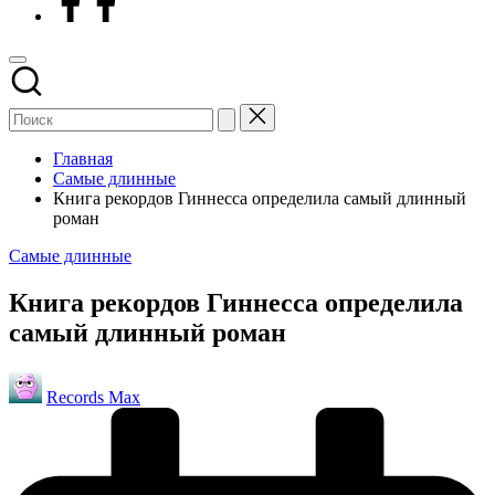
Главная
Самые длинные
Книга рекордов Гиннесса определила самый длинный
роман
Опубликовано
Самые длинные
в
Книга рекордов Гиннесса определила
самый длинный роман
Запись
Records Max
от