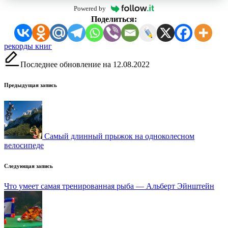
Powered by
Поделиться:
Метки:
рекорды книг
Последнее обновление на 12.08.2022
Навигация
Предыдущая запись
записи
Самый длинный прыжок на одноколесном
велосипеде
Следующая запись
Что умеет самая тренированная рыба — Альберт Эйнштейн