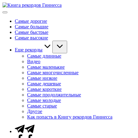
Перейти
Книга
к
Мировые
рекордов
содержимому
рекорды
Гиннесса
Самые дорогие
Гиннесса
Самые большие
Самые быстрые
Самые высокие
Еще рекорды
Самые длинные
Видео
Самые маленькие
Самые многочисленные
Самые низкие
Самые дешевые
Самые короткие
Самые продолжительные
Самые молодые
Самые старые
Другое
Как попасть в Книгу рекордов Гиннесса
Telegram
Facebook