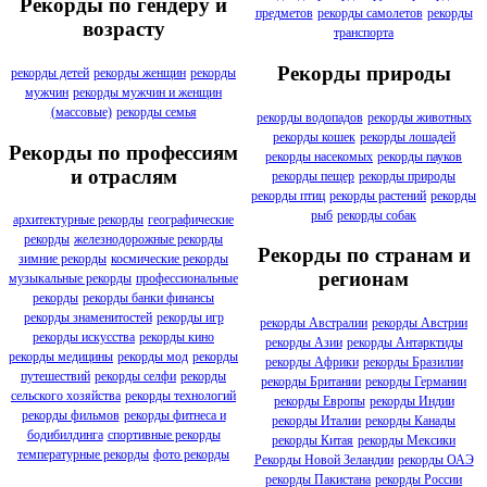
Рекорды по гендеру и
предметов
рекорды самолетов
рекорды
возрасту
транспорта
Рекорды природы
рекорды детей
рекорды женщин
рекорды
мужчин
рекорды мужчин и женщин
(массовые)
рекорды семья
рекорды водопадов
рекорды животных
рекорды кошек
рекорды лошадей
Рекорды по профессиям
рекорды насекомых
рекорды пауков
и отраслям
рекорды пещер
рекорды природы
рекорды птиц
рекорды растений
рекорды
рыб
рекорды собак
архитектурные рекорды
географические
рекорды
железнодорожные рекорды
Рекорды по странам и
зимние рекорды
космические рекорды
регионам
музыкальные рекорды
профессиональные
рекорды
рекорды банки финансы
рекорды знаменитостей
рекорды игр
рекорды Австралии
рекорды Австрии
рекорды искусства
рекорды кино
рекорды Азии
рекорды Антарктиды
рекорды медицины
рекорды мод
рекорды
рекорды Африки
рекорды Бразилии
путешествий
рекорды селфи
рекорды
рекорды Британии
рекорды Германии
сельского хозяйства
рекорды технологий
рекорды Европы
рекорды Индии
рекорды фильмов
рекорды фитнеса и
рекорды Италии
рекорды Канады
бодибилдинга
спортивные рекорды
рекорды Китая
рекорды Мексики
температурные рекорды
фото рекорды
Рекорды Новой Зеландии
рекорды ОАЭ
рекорды Пакистана
рекорды России