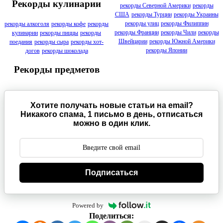
Рекорды кулинарии
рекорды Северной Америки
рекорды
США
рекорды Турции
рекорды Украины
рекорды улиц
рекорды Филиппин
рекорды алкоголя
рекорды кофе
рекорды
рекорды Франции
рекорды Чили
рекорды
кулинарии
рекорды пиццы
рекорды
Швейцарии
рекорды Южной Америки
поедания
рекорды сыра
рекорды хот-
рекорды Японии
догов
рекорды шоколада
Рекорды предметов
Хотите получать новые статьи на email?
Никакого спама, 1 письмо в день, отписаться
можно в один клик.
Подписаться
Powered by
Поделиться: