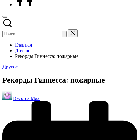
Главная
Другое
Рекорды Гиннесса: пожарные
Опубликовано
Другое
в
Рекорды Гиннесса: пожарные
Запись
Records Max
от