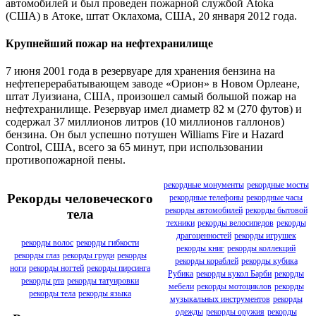
автомобилей и был проведен пожарной службой Atoka
(США) в Атоке, штат Оклахома, США, 20 января 2012 года.
Крупнейший пожар на нефтехранилище
7 июня 2001 года в резервуаре для хранения бензина на
нефтеперерабатывающем заводе «Орион» в Новом Орлеане,
штат Луизиана, США, произошел самый большой пожар на
нефтехранилище. Резервуар имел диаметр 82 м (270 футов) и
содержал 37 миллионов литров (10 миллионов галлонов)
бензина. Он был успешно потушен Williams Fire и Hazard
Control, США, всего за 65 минут, при использовании
противопожарной пены.
рекордные монументы
рекордные мосты
Рекорды человеческого
рекордные телефоны
рекордные часы
рекорды автомобилей
рекорды бытовой
тела
техники
рекорды велосипедов
рекорды
драгоценностей
рекорды игрушек
рекорды волос
рекорды гибкости
рекорды книг
рекорды коллекций
рекорды глаз
рекорды груди
рекорды
рекорды кораблей
рекорды кубика
ноги
рекорды ногтей
рекорды пирсинга
Рубика
рекорды кукол Барби
рекорды
рекорды рта
рекорды татуировки
мебели
рекорды мотоциклов
рекорды
рекорды тела
рекорды языка
музыкальных инструментов
рекорды
одежды
рекорды оружия
рекорды