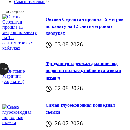
Самые тяжелые
9
Последнее
Оксана Сероштан прошла 15 метров
по канату на 12-сантиметровых
каблуках
03.08.2026
Фридайвер задержал дыхание под
итомир
водой на полчаса, побив культовый
рекорд
аричич
02.08.2026
Хорватия)
Самая глубоководная подводная
съемка
26.07.2026