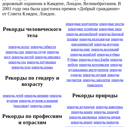
дорожный охранник в Камдене, Лондон, Великобритания. В
2001 году она была удостоена премии «Добрый гражданин»
от Совета Кэмден, Лондон.
рекордные монументы
рекордные мосты
Рекорды человеческого
рекордные телефоны
рекордные часы
рекорды автомобилей
рекорды бытовой
тела
техники
рекорды велосипедов
рекорды
драгоценностей
рекорды игрушек
рекорды волос
рекорды гибкости
рекорды книг
рекорды коллекций
рекорды глаз
рекорды груди
рекорды
рекорды кораблей
рекорды кубика
ноги
рекорды ногтей
рекорды пирсинга
Рубика
рекорды кукол Барби
рекорды
рекорды рта
рекорды татуировки
мебели
рекорды мотоциклов
рекорды
рекорды тела
рекорды языка
музыкальных инструментов
рекорды
одежды
рекорды оружия
рекорды
Рекорды по гендеру и
предметов
рекорды самолетов
рекорды
возрасту
транспорта
Рекорды природы
рекорды детей
рекорды женщин
рекорды
мужчин
рекорды мужчин и женщин
(массовые)
рекорды семья
рекорды водопадов
рекорды животных
рекорды кошек
рекорды лошадей
Рекорды по профессиям
рекорды насекомых
рекорды пауков
и отраслям
рекорды пещер
рекорды природы