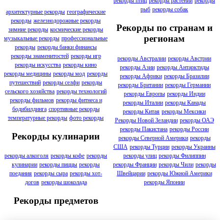
рекорды птиц
рекорды растений
рекорды
рыб
рекорды собак
архитектурные рекорды
географические
рекорды
железнодорожные рекорды
Рекорды по странам и
зимние рекорды
космические рекорды
регионам
музыкальные рекорды
профессиональные
рекорды
рекорды банки финансы
рекорды знаменитостей
рекорды игр
рекорды Австралии
рекорды Австрии
рекорды искусства
рекорды кино
рекорды Азии
рекорды Антарктиды
рекорды медицины
рекорды мод
рекорды
рекорды Африки
рекорды Бразилии
путешествий
рекорды селфи
рекорды
рекорды Британии
рекорды Германии
сельского хозяйства
рекорды технологий
рекорды Европы
рекорды Индии
рекорды фильмов
рекорды фитнеса и
рекорды Италии
рекорды Канады
бодибилдинга
спортивные рекорды
рекорды Китая
рекорды Мексики
температурные рекорды
фото рекорды
Рекорды Новой Зеландии
рекорды ОАЭ
рекорды Пакистана
рекорды России
Рекорды кулинарии
рекорды Северной Америки
рекорды
США
рекорды Турции
рекорды Украины
рекорды улиц
рекорды Филиппин
рекорды алкоголя
рекорды кофе
рекорды
рекорды Франции
рекорды Чили
рекорды
кулинарии
рекорды пиццы
рекорды
Швейцарии
рекорды Южной Америки
поедания
рекорды сыра
рекорды хот-
рекорды Японии
догов
рекорды шоколада
Рекорды предметов