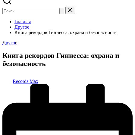
Главная
Другое
Книга рекордов Гиннесса: охрана и безопасность
Опубликовано
Другое
в
Книга рекордов Гиннесса: охрана и
безопасность
Запись
Records Max
от