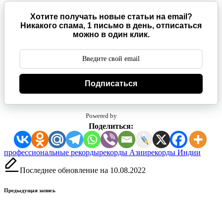
Хотите получать новые статьи на email?
Никакого спама, 1 письмо в день, отписаться
можно в один клик.
Подписаться
Powered by
Поделиться:
Метки:
профессиональные рекорды
рекорды Азии
рекорды Индии
Последнее обновление на 10.08.2022
Навигация
Предыдущая запись
записи