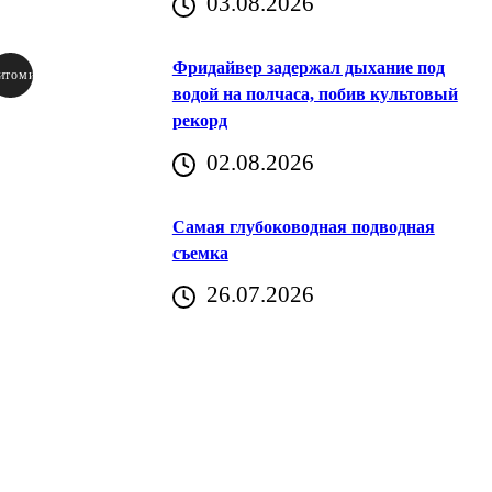
03.08.2026
Фридайвер задержал дыхание под
итомир
водой на полчаса, побив культовый
рекорд
аричич
02.08.2026
Хорватия)
Самая глубоководная подводная
съемка
26.07.2026