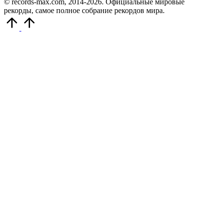
© records-max.com, 2014-2026. Официальные мировые
рекорды, самое полное собрание рекордов мира.
Прокрутить
вверх