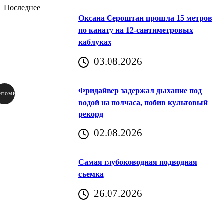
Последнее
Оксана Сероштан прошла 15 метров
по канату на 12-сантиметровых
каблуках
03.08.2026
Фридайвер задержал дыхание под
итомир
водой на полчаса, побив культовый
рекорд
аричич
02.08.2026
Хорватия)
Самая глубоководная подводная
съемка
26.07.2026