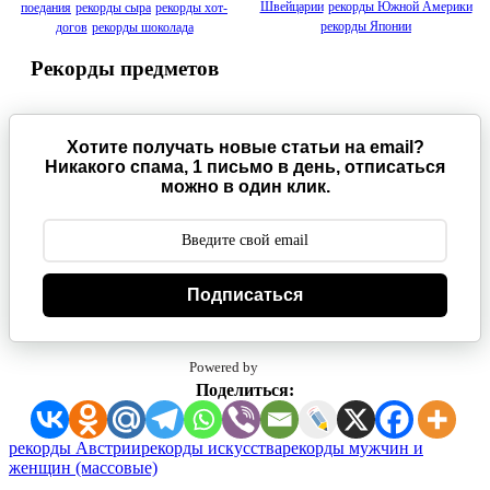
Швейцарии
рекорды Южной Америки
поедания
рекорды сыра
рекорды хот-
рекорды Японии
догов
рекорды шоколада
Рекорды предметов
Хотите получать новые статьи на email?
Никакого спама, 1 письмо в день, отписаться
можно в один клик.
Подписаться
Powered by
Поделиться:
Метки:
рекорды Австрии
рекорды искусства
рекорды мужчин и
женщин (массовые)