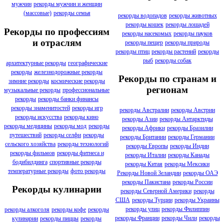
мужчин
рекорды мужчин и женщин
(массовые)
рекорды семья
рекорды водопадов
рекорды животных
рекорды кошек
рекорды лошадей
Рекорды по профессиям
рекорды насекомых
рекорды пауков
и отраслям
рекорды пещер
рекорды природы
рекорды птиц
рекорды растений
рекорды
рыб
рекорды собак
архитектурные рекорды
географические
рекорды
железнодорожные рекорды
Рекорды по странам и
зимние рекорды
космические рекорды
регионам
музыкальные рекорды
профессиональные
рекорды
рекорды банки финансы
рекорды знаменитостей
рекорды игр
рекорды Австралии
рекорды Австрии
рекорды искусства
рекорды кино
рекорды Азии
рекорды Антарктиды
рекорды медицины
рекорды мод
рекорды
рекорды Африки
рекорды Бразилии
путешествий
рекорды селфи
рекорды
рекорды Британии
рекорды Германии
сельского хозяйства
рекорды технологий
рекорды Европы
рекорды Индии
рекорды фильмов
рекорды фитнеса и
рекорды Италии
рекорды Канады
бодибилдинга
спортивные рекорды
рекорды Китая
рекорды Мексики
температурные рекорды
фото рекорды
Рекорды Новой Зеландии
рекорды ОАЭ
рекорды Пакистана
рекорды России
Рекорды кулинарии
рекорды Северной Америки
рекорды
США
рекорды Турции
рекорды Украины
рекорды улиц
рекорды Филиппин
рекорды алкоголя
рекорды кофе
рекорды
рекорды Франции
рекорды Чили
рекорды
кулинарии
рекорды пиццы
рекорды