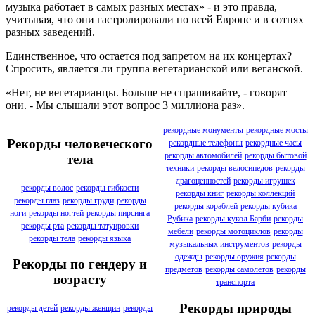
музыка работает в самых разных местах» - и это правда,
учитывая, что они гастролировали по всей Европе и в сотнях
разных заведений.
Единственное, что остается под запретом на их концертах?
Спросить, является ли группа вегетарианской или веганской.
«Нет, не вегетарианцы. Больше не спрашивайте, - говорят
они. - Мы слышали этот вопрос 3 миллиона раз».
рекордные монументы
рекордные мосты
Рекорды человеческого
рекордные телефоны
рекордные часы
рекорды автомобилей
рекорды бытовой
тела
техники
рекорды велосипедов
рекорды
драгоценностей
рекорды игрушек
рекорды волос
рекорды гибкости
рекорды книг
рекорды коллекций
рекорды глаз
рекорды груди
рекорды
рекорды кораблей
рекорды кубика
ноги
рекорды ногтей
рекорды пирсинга
Рубика
рекорды кукол Барби
рекорды
рекорды рта
рекорды татуировки
мебели
рекорды мотоциклов
рекорды
рекорды тела
рекорды языка
музыкальных инструментов
рекорды
одежды
рекорды оружия
рекорды
Рекорды по гендеру и
предметов
рекорды самолетов
рекорды
возрасту
транспорта
Рекорды природы
рекорды детей
рекорды женщин
рекорды