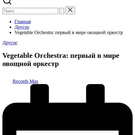
Главная
Другое
Vegetable Orchestra: первый в мире овощной оркестр
Опубликовано
Другое
в
Vegetable Orchestra: первый в мире
овощной оркестр
Запись
Records Max
от