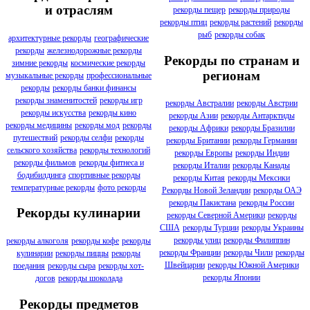
и отраслям
рекорды пещер
рекорды природы
рекорды птиц
рекорды растений
рекорды
рыб
рекорды собак
архитектурные рекорды
географические
рекорды
железнодорожные рекорды
Рекорды по странам и
зимние рекорды
космические рекорды
регионам
музыкальные рекорды
профессиональные
рекорды
рекорды банки финансы
рекорды знаменитостей
рекорды игр
рекорды Австралии
рекорды Австрии
рекорды искусства
рекорды кино
рекорды Азии
рекорды Антарктиды
рекорды медицины
рекорды мод
рекорды
рекорды Африки
рекорды Бразилии
путешествий
рекорды селфи
рекорды
рекорды Британии
рекорды Германии
сельского хозяйства
рекорды технологий
рекорды Европы
рекорды Индии
рекорды фильмов
рекорды фитнеса и
рекорды Италии
рекорды Канады
бодибилдинга
спортивные рекорды
рекорды Китая
рекорды Мексики
температурные рекорды
фото рекорды
Рекорды Новой Зеландии
рекорды ОАЭ
рекорды Пакистана
рекорды России
Рекорды кулинарии
рекорды Северной Америки
рекорды
США
рекорды Турции
рекорды Украины
рекорды улиц
рекорды Филиппин
рекорды алкоголя
рекорды кофе
рекорды
рекорды Франции
рекорды Чили
рекорды
кулинарии
рекорды пиццы
рекорды
Швейцарии
рекорды Южной Америки
поедания
рекорды сыра
рекорды хот-
рекорды Японии
догов
рекорды шоколада
Рекорды предметов