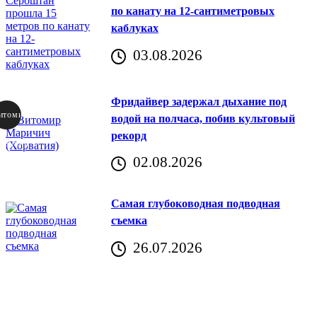
по канату на 12-сантиметровых
каблуках
03.08.2026
Фридайвер задержал дыхание под
итомир
водой на полчаса, побив культовый
рекорд
аричич
02.08.2026
Хорватия)
Самая глубоководная подводная
съемка
26.07.2026