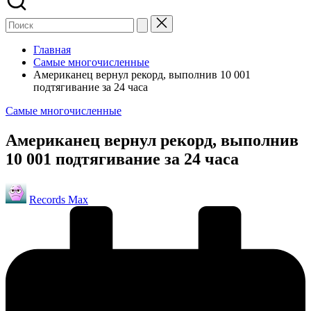
Главная
Самые многочисленные
Американец вернул рекорд, выполнив 10 001
подтягивание за 24 часа
Опубликовано
Самые многочисленные
в
Американец вернул рекорд, выполнив
10 001 подтягивание за 24 часа
Запись
Records Max
от