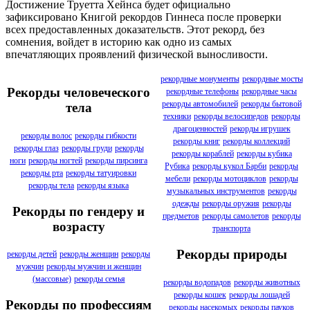
Достижение Труетта Хейнса будет официально
зафиксировано Книгой рекордов Гиннеса после проверки
всех предоставленных доказательств. Этот рекорд, без
сомнения, войдет в историю как одно из самых
впечатляющих проявлений физической выносливости.
рекордные монументы
рекордные мосты
Рекорды человеческого
рекордные телефоны
рекордные часы
рекорды автомобилей
рекорды бытовой
тела
техники
рекорды велосипедов
рекорды
драгоценностей
рекорды игрушек
рекорды волос
рекорды гибкости
рекорды книг
рекорды коллекций
рекорды глаз
рекорды груди
рекорды
рекорды кораблей
рекорды кубика
ноги
рекорды ногтей
рекорды пирсинга
Рубика
рекорды кукол Барби
рекорды
рекорды рта
рекорды татуировки
мебели
рекорды мотоциклов
рекорды
рекорды тела
рекорды языка
музыкальных инструментов
рекорды
одежды
рекорды оружия
рекорды
Рекорды по гендеру и
предметов
рекорды самолетов
рекорды
возрасту
транспорта
Рекорды природы
рекорды детей
рекорды женщин
рекорды
мужчин
рекорды мужчин и женщин
(массовые)
рекорды семья
рекорды водопадов
рекорды животных
рекорды кошек
рекорды лошадей
Рекорды по профессиям
рекорды насекомых
рекорды пауков