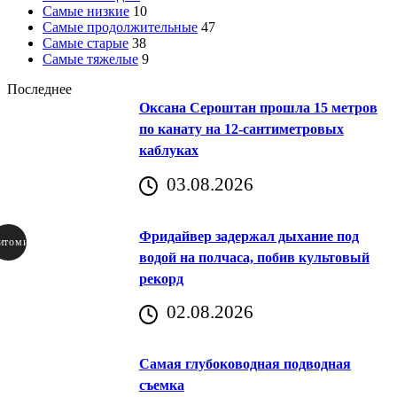
Самые низкие
10
Самые продолжительные
47
Самые старые
38
Самые тяжелые
9
Последнее
Оксана Сероштан прошла 15 метров
по канату на 12-сантиметровых
каблуках
03.08.2026
Фридайвер задержал дыхание под
итомир
водой на полчаса, побив культовый
рекорд
аричич
02.08.2026
Хорватия)
Самая глубоководная подводная
съемка