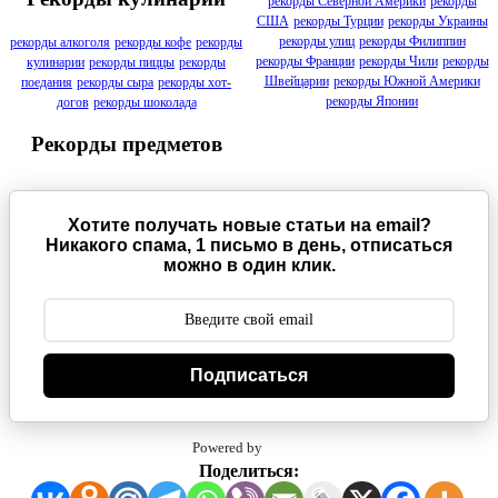
рекорды Северной Америки
рекорды
США
рекорды Турции
рекорды Украины
рекорды улиц
рекорды Филиппин
рекорды алкоголя
рекорды кофе
рекорды
рекорды Франции
рекорды Чили
рекорды
кулинарии
рекорды пиццы
рекорды
Швейцарии
рекорды Южной Америки
поедания
рекорды сыра
рекорды хот-
рекорды Японии
догов
рекорды шоколада
Рекорды предметов
Хотите получать новые статьи на email?
Никакого спама, 1 письмо в день, отписаться
можно в один клик.
Подписаться
Powered by
Поделиться: