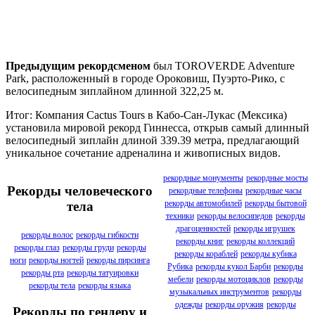
Предыдущим рекордсменом
был TOROVERDE Adventure
Park, расположенный в городе Ороковиш, Пуэрто-Рико, с
велосипедным зиплайном длинной 322,25 м.
Итог: Компания Cactus Tours в Кабо-Сан-Лукас (Мексика)
установила мировой рекорд Гиннесса, открыв самый длинный
велосипедный зиплайн длиной 339.39 метра, предлагающий
уникальное сочетание адреналина и живописных видов.
рекордные монументы
рекордные мосты
Рекорды человеческого
рекордные телефоны
рекордные часы
рекорды автомобилей
рекорды бытовой
тела
техники
рекорды велосипедов
рекорды
драгоценностей
рекорды игрушек
рекорды волос
рекорды гибкости
рекорды книг
рекорды коллекций
рекорды глаз
рекорды груди
рекорды
рекорды кораблей
рекорды кубика
ноги
рекорды ногтей
рекорды пирсинга
Рубика
рекорды кукол Барби
рекорды
рекорды рта
рекорды татуировки
мебели
рекорды мотоциклов
рекорды
рекорды тела
рекорды языка
музыкальных инструментов
рекорды
одежды
рекорды оружия
рекорды
Рекорды по гендеру и