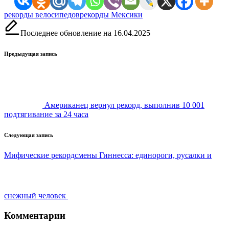
Метки:
рекорды велосипедов
рекорды Мексики
Последнее обновление на 16.04.2025
Навигация
Предыдущая запись
записи
Американец вернул рекорд, выполнив 10 001
подтягивание за 24 часа
Следующая запись
Мифические рекордсмены Гиннесса: единороги, русалки и
снежный человек
Комментарии