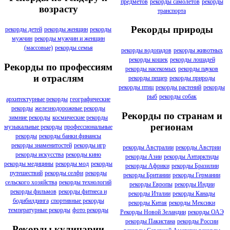
предметов
рекорды самолетов
рекорды
возрасту
транспорта
Рекорды природы
рекорды детей
рекорды женщин
рекорды
мужчин
рекорды мужчин и женщин
(массовые)
рекорды семья
рекорды водопадов
рекорды животных
рекорды кошек
рекорды лошадей
Рекорды по профессиям
рекорды насекомых
рекорды пауков
и отраслям
рекорды пещер
рекорды природы
рекорды птиц
рекорды растений
рекорды
рыб
рекорды собак
архитектурные рекорды
географические
рекорды
железнодорожные рекорды
Рекорды по странам и
зимние рекорды
космические рекорды
регионам
музыкальные рекорды
профессиональные
рекорды
рекорды банки финансы
рекорды знаменитостей
рекорды игр
рекорды Австралии
рекорды Австрии
рекорды искусства
рекорды кино
рекорды Азии
рекорды Антарктиды
рекорды медицины
рекорды мод
рекорды
рекорды Африки
рекорды Бразилии
путешествий
рекорды селфи
рекорды
рекорды Британии
рекорды Германии
сельского хозяйства
рекорды технологий
рекорды Европы
рекорды Индии
рекорды фильмов
рекорды фитнеса и
рекорды Италии
рекорды Канады
бодибилдинга
спортивные рекорды
рекорды Китая
рекорды Мексики
температурные рекорды
фото рекорды
Рекорды Новой Зеландии
рекорды ОАЭ
рекорды Пакистана
рекорды России
Рекорды кулинарии