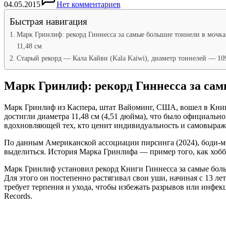
04.05.2015
Нет комментариев
Быстрая навигация
Марк Гринлиф: рекорд Гиннесса за самые большие тоннели в мочк
11,48 см
Старый рекорд — Кала Кайви (Kala Kaiwi), диаметр тоннелей — 10
Марк Гринлиф: рекорд Гиннесса за самы
Марк Гринлиф из Каспера, штат Вайоминг, США, вошел в Книг
достигли диаметра 11,48 см (4,51 дюйма), что было официально
вдохновляющей тех, кто ценит индивидуальность и самовыраж
По данным Американской ассоциации пирсинга (2024), боди-м
выделиться. История Марка Гринлифа — пример того, как хобб
Марк Гринлиф установил рекорд Книги Гиннесса за самые больш
Для этого он постепенно растягивал свои уши, начиная с 13 ле
требует терпения и ухода, чтобы избежать разрывов или инфе
Records.