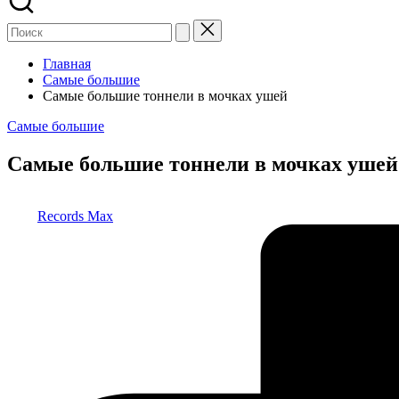
Главная
Самые большие
Самые большие тоннели в мочках ушей
Опубликовано
Самые большие
в
Самые большие тоннели в мочках ушей
Запись
Records Max
от