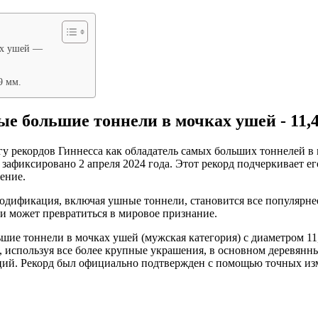
ах ушей —
9 мм.
е большие тоннели в мочках ушей - 11,4
у рекордов Гиннесса как обладатель самых больших тоннелей в
 зафиксировано 2 апреля 2024 года. Этот рекорд подчеркивает е
ение.
одификация, включая ушные тоннели, становится все популярн
и может превратиться в мировое признание.
ие тоннели в мочках ушей (мужская категория) с диаметром 11,
т, используя все более крупные украшения, в основном деревянн
кций. Рекорд был официально подтвержден с помощью точных из