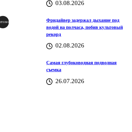
03.08.2026
Фридайвер задержал дыхание под
итомир
водой на полчаса, побив культовый
рекорд
аричич
02.08.2026
Хорватия)
Самая глубоководная подводная
съемка
26.07.2026