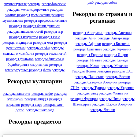
рыб
рекорды собак
архитектурные рекорды
географические
рекорды
железнодорожные рекорды
Рекорды по странам и
зимние рекорды
космические рекорды
регионам
музыкальные рекорды
профессиональные
рекорды
рекорды банки финансы
рекорды знаменитостей
рекорды игр
рекорды Австралии
рекорды Австрии
рекорды искусства
рекорды кино
рекорды Азии
рекорды Антарктиды
рекорды медицины
рекорды мод
рекорды
рекорды Африки
рекорды Бразилии
путешествий
рекорды селфи
рекорды
рекорды Британии
рекорды Германии
сельского хозяйства
рекорды технологий
рекорды Европы
рекорды Индии
рекорды фильмов
рекорды фитнеса и
рекорды Италии
рекорды Канады
бодибилдинга
спортивные рекорды
рекорды Китая
рекорды Мексики
температурные рекорды
фото рекорды
Рекорды Новой Зеландии
рекорды ОАЭ
рекорды Пакистана
рекорды России
Рекорды кулинарии
рекорды Северной Америки
рекорды
США
рекорды Турции
рекорды Украины
рекорды улиц
рекорды Филиппин
рекорды алкоголя
рекорды кофе
рекорды
рекорды Франции
рекорды Чили
рекорды
кулинарии
рекорды пиццы
рекорды
Швейцарии
рекорды Южной Америки
поедания
рекорды сыра
рекорды хот-
рекорды Японии
догов
рекорды шоколада
Рекорды предметов