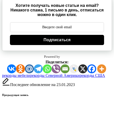
Хотите получать новые статьи на email?
Никакого спама, 1 письмо в день, отписаться
можно в один клик.
Подписаться
Powered by
Поделиться:
Метки:
рекорды мебели
рекорды Северной Америки
рекорды США
Последнее обновление на 23.01.2023
Навигация
Предыдущая запись
записи