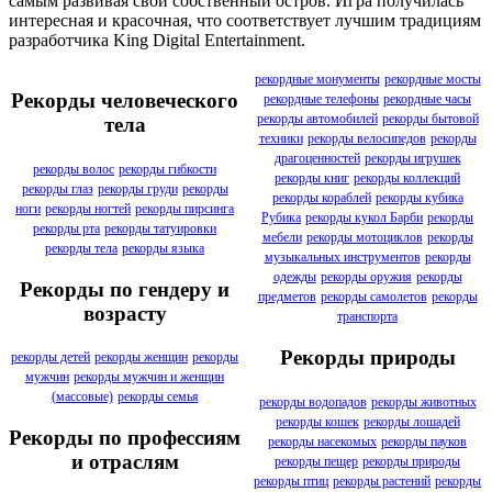
самым развивая свой собственный остров. Игра получилась
интересная и красочная, что соответствует лучшим традициям
разработчика King Digital Entertainment.
рекордные монументы
рекордные мосты
Рекорды человеческого
рекордные телефоны
рекордные часы
рекорды автомобилей
рекорды бытовой
тела
техники
рекорды велосипедов
рекорды
драгоценностей
рекорды игрушек
рекорды волос
рекорды гибкости
рекорды книг
рекорды коллекций
рекорды глаз
рекорды груди
рекорды
рекорды кораблей
рекорды кубика
ноги
рекорды ногтей
рекорды пирсинга
Рубика
рекорды кукол Барби
рекорды
рекорды рта
рекорды татуировки
мебели
рекорды мотоциклов
рекорды
рекорды тела
рекорды языка
музыкальных инструментов
рекорды
одежды
рекорды оружия
рекорды
Рекорды по гендеру и
предметов
рекорды самолетов
рекорды
возрасту
транспорта
Рекорды природы
рекорды детей
рекорды женщин
рекорды
мужчин
рекорды мужчин и женщин
(массовые)
рекорды семья
рекорды водопадов
рекорды животных
рекорды кошек
рекорды лошадей
Рекорды по профессиям
рекорды насекомых
рекорды пауков
и отраслям
рекорды пещер
рекорды природы
рекорды птиц
рекорды растений
рекорды