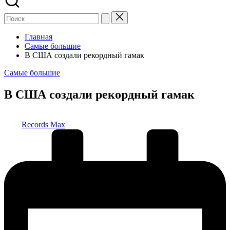
Главная
Самые большие
В США создали рекордный гамак
Опубликовано
Самые большие
в
В США создали рекордный гамак
Запись
Records Max
от