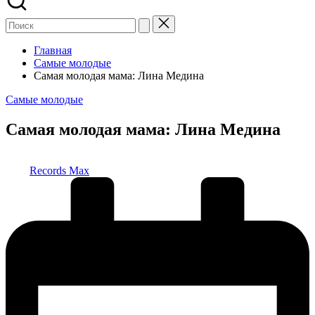
Главная
Самые молодые
Самая молодая мама: Лина Медина
Опубликовано
Самые молодые
в
Самая молодая мама: Лина Медина
Запись
Records Max
от