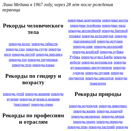
Лина Медина в 1967 году, через 28 лет после рождения
первенца
рекордные монументы
рекордные мосты
Рекорды человеческого
рекордные телефоны
рекордные часы
рекорды автомобилей
рекорды бытовой
тела
техники
рекорды велосипедов
рекорды
драгоценностей
рекорды игрушек
рекорды волос
рекорды гибкости
рекорды книг
рекорды коллекций
рекорды глаз
рекорды груди
рекорды
рекорды кораблей
рекорды кубика
ноги
рекорды ногтей
рекорды пирсинга
Рубика
рекорды кукол Барби
рекорды
рекорды рта
рекорды татуировки
мебели
рекорды мотоциклов
рекорды
рекорды тела
рекорды языка
музыкальных инструментов
рекорды
одежды
рекорды оружия
рекорды
Рекорды по гендеру и
предметов
рекорды самолетов
рекорды
возрасту
транспорта
Рекорды природы
рекорды детей
рекорды женщин
рекорды
мужчин
рекорды мужчин и женщин
(массовые)
рекорды семья
рекорды водопадов
рекорды животных
рекорды кошек
рекорды лошадей
Рекорды по профессиям
рекорды насекомых
рекорды пауков
и отраслям
рекорды пещер
рекорды природы
рекорды птиц
рекорды растений
рекорды