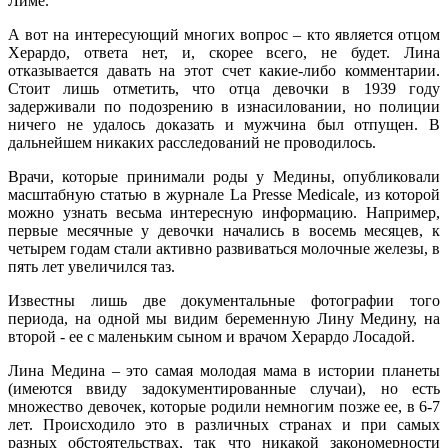
Лиме.
А вот на интересующий многих вопрос – кто является отцом
Херардо, ответа нет, и, скорее всего, не будет. Лина
отказывается давать на этот счет какие-либо комментарии.
Стоит лишь отметить, что отца девочки в 1939 году
задерживали по подозрению в изнасиловании, но полиции
ничего не удалось доказать и мужчина был отпущен. В
дальнейшем никаких расследований не проводилось.
Врачи, которые принимали роды у Медины, опубликовали
масштабную статью в журнале La Presse Medicale, из которой
можно узнать весьма интересную информацию. Например,
первые месячные у девочки начались в восемь месяцев, к
четырем годам стали активно развиваться молочные железы, в
пять лет увеличился таз.
Известны лишь две документальные фотографии того
периода, на одной мы видим беременную Лину Медину, на
второй - ее с маленьким сыном и врачом Херардо Лосадой.
Лина Медина – это самая молодая мама в истории планеты
(имеются ввиду задокументированные случаи), но есть
множество девочек, которые родили немногим позже ее, в 6-7
лет. Происходило это в различных странах и при самых
разных обстоятельствах, так что никакой закономерности