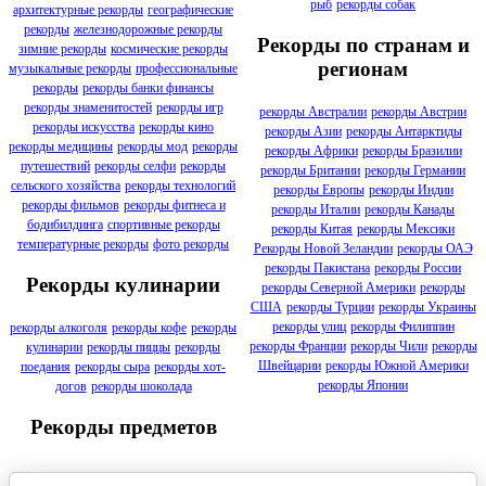
рыб
рекорды собак
архитектурные рекорды
географические
рекорды
железнодорожные рекорды
Рекорды по странам и
зимние рекорды
космические рекорды
регионам
музыкальные рекорды
профессиональные
рекорды
рекорды банки финансы
рекорды знаменитостей
рекорды игр
рекорды Австралии
рекорды Австрии
рекорды искусства
рекорды кино
рекорды Азии
рекорды Антарктиды
рекорды медицины
рекорды мод
рекорды
рекорды Африки
рекорды Бразилии
путешествий
рекорды селфи
рекорды
рекорды Британии
рекорды Германии
сельского хозяйства
рекорды технологий
рекорды Европы
рекорды Индии
рекорды фильмов
рекорды фитнеса и
рекорды Италии
рекорды Канады
бодибилдинга
спортивные рекорды
рекорды Китая
рекорды Мексики
температурные рекорды
фото рекорды
Рекорды Новой Зеландии
рекорды ОАЭ
рекорды Пакистана
рекорды России
Рекорды кулинарии
рекорды Северной Америки
рекорды
США
рекорды Турции
рекорды Украины
рекорды улиц
рекорды Филиппин
рекорды алкоголя
рекорды кофе
рекорды
рекорды Франции
рекорды Чили
рекорды
кулинарии
рекорды пиццы
рекорды
Швейцарии
рекорды Южной Америки
поедания
рекорды сыра
рекорды хот-
рекорды Японии
догов
рекорды шоколада
Рекорды предметов