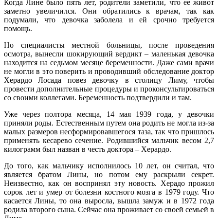
Когда Лине было пять лет, родители заметили, что ее живот
заметно увеличился. Они обратились к врачам, так как
подумали, что девочка заболела и ей срочно требуется
помощь.
Но специалисты местной больницы, после проведения
осмотра, вынесли шокирующий вердикт – маленькая девочка
находится на седьмом месяце беременности. Даже сами врачи
не могли в это поверить и проводивший обследование доктор
Херардо Лосада повез девочку в столицу Лиму, чтобы
провести дополнительные процедуры и проконсультироваться
со своими коллегами. Беременность подтвердили и там.
Уже через полтора месяца, 14 мая 1939 года, у девочки
приняли роды. Естественным путем она родить не могла из-за
малых размеров несформировавшегося таза, так что пришлось
применять кесарево сечение. Родившийся мальчик весом 2,7
килограмм был назван в честь доктора – Херардо.
До того, как мальчику исполнилось 10 лет, он считал, что
является братом Лины, но потом ему раскрыли секрет.
Неизвестно, как он воспринял эту новость. Херадо прожил
сорок лет и умер от болезни костного мозга в 1979 году. Что
касается Лины, то она выросла, вышла замуж и в 1972 года
родила второго сына. Сейчас она проживает со своей семьей в