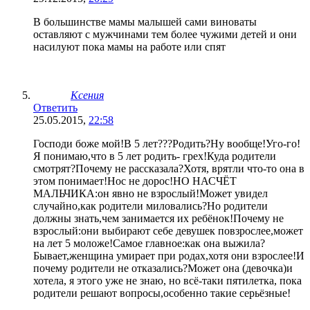
В большинстве мамы малышей сами виноваты
оставляют с мужчинами тем более чужими детей и они
насилуют пока мамы на работе или спят
Ксения
Ответить
25.05.2015,
22:58
Господи боже мой!В 5 лет???Родить?Ну вообще!Уго-го!
Я понимаю,что в 5 лет родить- грех!Куда родители
смотрят?Почему не рассказала?Хотя, врятли что-то она в
этом понимает!Нос не дорос!НО НАСЧЁТ
МАЛЬЧИКА:он явно не взрослый!Может увидел
случайно,как родители миловались?Но родители
должны знать,чем занимается их ребёнок!Почему не
взрослый:они выбирают себе девушек повзрослее,может
на лет 5 моложе!Самое главное:как она выжила?
Бывает,женщина умирает при родах,хотя они взрослее!И
почему родители не отказались?Может она (девочка)и
хотела, я этого уже не знаю, но всё-таки пятилетка, пока
родители решают вопросы,особенно такие серьёзные!