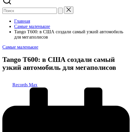
Главная
Самые маленькие
Tango T600: в США создали самый узкий автомобиль
для мегаполисов
Опубликовано
Самые маленькие
в
Tango T600: в США создали самый
узкий автомобиль для мегаполисов
Запись
Records Max
от