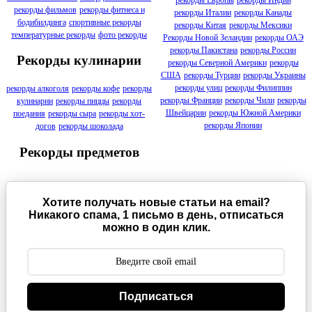
рекорды Европы
рекорды Индии
рекорды фильмов
рекорды фитнеса и
рекорды Италии
рекорды Канады
бодибилдинга
спортивные рекорды
рекорды Китая
рекорды Мексики
температурные рекорды
фото рекорды
Рекорды Новой Зеландии
рекорды ОАЭ
рекорды Пакистана
рекорды России
Рекорды кулинарии
рекорды Северной Америки
рекорды
США
рекорды Турции
рекорды Украины
рекорды улиц
рекорды Филиппин
рекорды алкоголя
рекорды кофе
рекорды
рекорды Франции
рекорды Чили
рекорды
кулинарии
рекорды пиццы
рекорды
Швейцарии
рекорды Южной Америки
поедания
рекорды сыра
рекорды хот-
рекорды Японии
догов
рекорды шоколада
Рекорды предметов
Хотите получать новые статьи на email?
Никакого спама, 1 письмо в день, отписаться
можно в один клик.
Подписаться