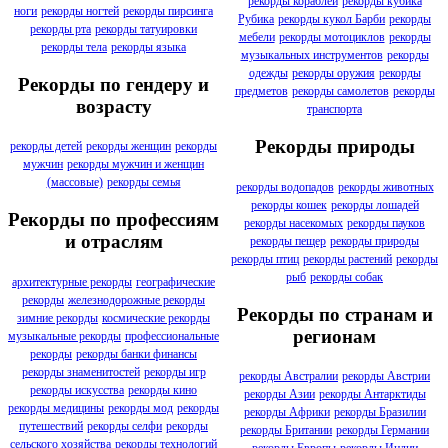
рекорды кораблей
рекорды кубика
ноги
рекорды ногтей
рекорды пирсинга
Рубика
рекорды кукол Барби
рекорды
рекорды рта
рекорды татуировки
мебели
рекорды мотоциклов
рекорды
рекорды тела
рекорды языка
музыкальных инструментов
рекорды
одежды
рекорды оружия
рекорды
Рекорды по гендеру и
предметов
рекорды самолетов
рекорды
возрасту
транспорта
Рекорды природы
рекорды детей
рекорды женщин
рекорды
мужчин
рекорды мужчин и женщин
(массовые)
рекорды семья
рекорды водопадов
рекорды животных
рекорды кошек
рекорды лошадей
Рекорды по профессиям
рекорды насекомых
рекорды пауков
и отраслям
рекорды пещер
рекорды природы
рекорды птиц
рекорды растений
рекорды
рыб
рекорды собак
архитектурные рекорды
географические
рекорды
железнодорожные рекорды
Рекорды по странам и
зимние рекорды
космические рекорды
регионам
музыкальные рекорды
профессиональные
рекорды
рекорды банки финансы
рекорды знаменитостей
рекорды игр
рекорды Австралии
рекорды Австрии
рекорды искусства
рекорды кино
рекорды Азии
рекорды Антарктиды
рекорды медицины
рекорды мод
рекорды
рекорды Африки
рекорды Бразилии
путешествий
рекорды селфи
рекорды
рекорды Британии
рекорды Германии
сельского хозяйства
рекорды технологий