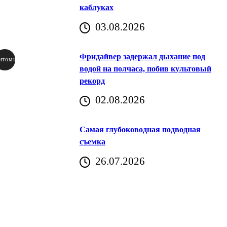
каблуках
03.08.2026
Фридайвер задержал дыхание под
итомир
водой на полчаса, побив культовый
рекорд
аричич
02.08.2026
Хорватия)
Самая глубоководная подводная
съемка
26.07.2026