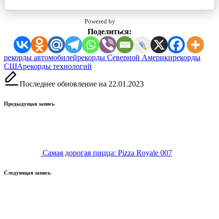
Powered by
Поделиться:
Метки:
рекорды автомобилей
рекорды Северной Америки
рекорды
США
рекорды технологий
Последнее обновление на 22.01.2023
Навигация
Предыдущая запись
записи
Самая дорогая пицца: Pizza Royale 007
Следующая запись