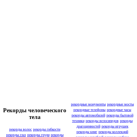
рекордные монументы
рекордные мосты
Рекорды человеческого
рекордные телефоны
рекордные часы
рекорды автомобилей
рекорды бытовой
тела
техники
рекорды велосипедов
рекорды
драгоценностей
рекорды игрушек
рекорды волос
рекорды гибкости
рекорды книг
рекорды коллекций
рекорды глаз
рекорды груди
рекорды