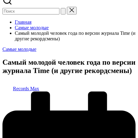
Главная
Самые молодые
Самый молодой человек года по версии журнала Time (и
другие рекордсмены)
Опубликовано
Самые молодые
в
Самый молодой человек года по версии
журнала Time (и другие рекордсмены)
Запись
Records Max
от