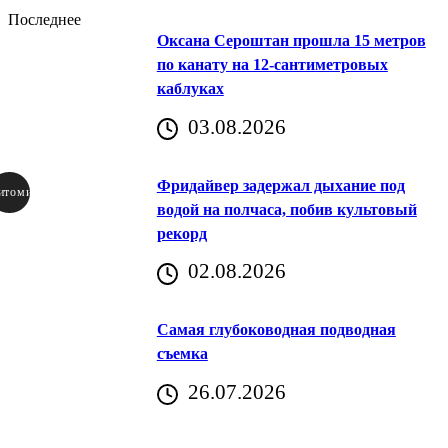
Последнее
Оксана Сероштан прошла 15 метров
по канату на 12-сантиметровых
каблуках
03.08.2026
Фридайвер задержал дыхание под
итомир
водой на полчаса, побив культовый
рекорд
аричич
02.08.2026
Хорватия)
Самая глубоководная подводная
съемка
26.07.2026