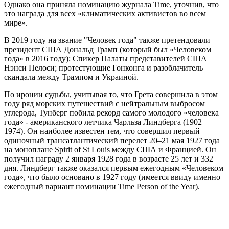
Однако она приняла номинацию журнала Time, уточнив, что
это награда для всех «климатических активистов во всем
мире».
В 2019 году на звание "Человек года" также претендовали
президент США Дональд Трамп (который был «Человеком
года» в 2016 году); Спикер Палаты представителей США
Нэнси Пелоси; протестующие Гонконга и разоблачитель
скандала между Трампом и Украиной.
По иронии судьбы, учитывая то, что Грета совершила в этом
году ряд морских путешествий с нейтральным выбросом
углерода, Тунберг побила рекорд самого молодого «человека
года» - американского летчика Чарльза Линдберга (1902–
1974). Он наиболее известен тем, что совершил первый
одиночный трансатлантический перелет 20–21 мая 1927 года
на моноплане Spirit of St Louis между США и Францией. Он
получил награду 2 января 1928 года в возрасте 25 лет и 332
дня. Линдберг также оказался первым ежегодным «Человеком
года», что было основано в 1927 году (имеется ввиду именно
ежегодный вариант номинации Time Person of the Year).