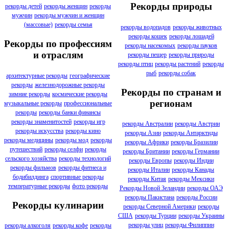
Рекорды природы
рекорды детей
рекорды женщин
рекорды
мужчин
рекорды мужчин и женщин
(массовые)
рекорды семья
рекорды водопадов
рекорды животных
рекорды кошек
рекорды лошадей
Рекорды по профессиям
рекорды насекомых
рекорды пауков
и отраслям
рекорды пещер
рекорды природы
рекорды птиц
рекорды растений
рекорды
рыб
рекорды собак
архитектурные рекорды
географические
рекорды
железнодорожные рекорды
Рекорды по странам и
зимние рекорды
космические рекорды
регионам
музыкальные рекорды
профессиональные
рекорды
рекорды банки финансы
рекорды знаменитостей
рекорды игр
рекорды Австралии
рекорды Австрии
рекорды искусства
рекорды кино
рекорды Азии
рекорды Антарктиды
рекорды медицины
рекорды мод
рекорды
рекорды Африки
рекорды Бразилии
путешествий
рекорды селфи
рекорды
рекорды Британии
рекорды Германии
сельского хозяйства
рекорды технологий
рекорды Европы
рекорды Индии
рекорды фильмов
рекорды фитнеса и
рекорды Италии
рекорды Канады
бодибилдинга
спортивные рекорды
рекорды Китая
рекорды Мексики
температурные рекорды
фото рекорды
Рекорды Новой Зеландии
рекорды ОАЭ
рекорды Пакистана
рекорды России
Рекорды кулинарии
рекорды Северной Америки
рекорды
США
рекорды Турции
рекорды Украины
рекорды улиц
рекорды Филиппин
рекорды алкоголя
рекорды кофе
рекорды