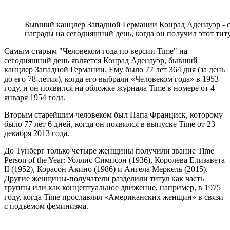
Бывший канцлер Западной Германии Конрад Аденауэр - с
награды на сегодняшний день, когда он получил этот титу
Самым старым "Человеком года по версии Time" на
сегодняшний день является Конрад Аденауэр, бывший
канцлер Западной Германии. Ему было 77 лет 364 дня (за день
до его 78-летия), когда его выбрали «Человеком года» в 1953
году, и он появился на обложке журнала Time в номере от 4
января 1954 года.
Вторым старейшим человеком был Папа Франциск, которому
было 77 лет 6 дней, когда он появился в выпуске Time от 23
декабря 2013 года.
До Тунберг только четыре женщины получили звание Time
Person of the Year: Уоллис Симпсон (1936), Королева Елизавета
II (1952), Корасон Акино (1986) и Ангела Меркель (2015).
Другие женщины-получатели разделили титул как часть
группы или как концептуальное движение, например, в 1975
году, когда Time прославлял «Американских женщин» в связи
с подъемом феминизма.