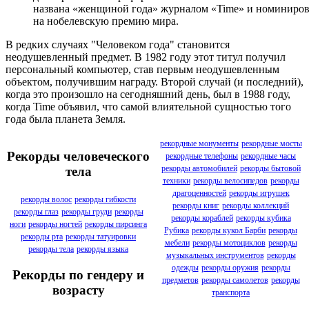
названа «женщиной года» журналом «Time» и номиниров
на нобелевскую премию мира.
В редких случаях "Человеком года" становится
неодушевленный предмет. В 1982 году этот титул получил
персональный компьютер, став первым неодушевленным
объектом, получившим награду. Второй случай (и последний),
когда это произошло на сегодняшний день, был в 1988 году,
когда Time объявил, что самой влиятельной сущностью того
года была планета Земля.
рекордные монументы
рекордные мосты
Рекорды человеческого
рекордные телефоны
рекордные часы
рекорды автомобилей
рекорды бытовой
тела
техники
рекорды велосипедов
рекорды
драгоценностей
рекорды игрушек
рекорды волос
рекорды гибкости
рекорды книг
рекорды коллекций
рекорды глаз
рекорды груди
рекорды
рекорды кораблей
рекорды кубика
ноги
рекорды ногтей
рекорды пирсинга
Рубика
рекорды кукол Барби
рекорды
рекорды рта
рекорды татуировки
мебели
рекорды мотоциклов
рекорды
рекорды тела
рекорды языка
музыкальных инструментов
рекорды
одежды
рекорды оружия
рекорды
Рекорды по гендеру и
предметов
рекорды самолетов
рекорды
возрасту
транспорта