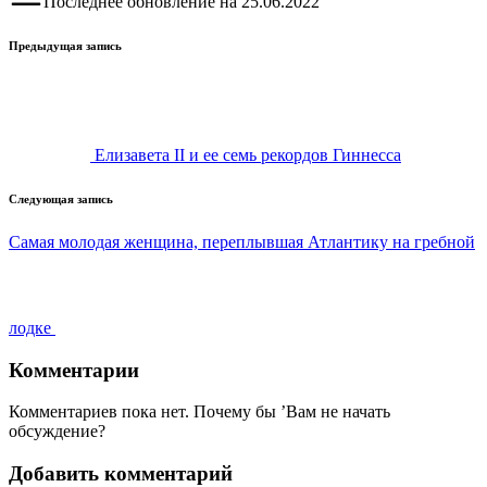
Последнее обновление на 25.06.2022
Навигация
Предыдущая запись
записи
Елизавета II и ее семь рекордов Гиннесса
Следующая запись
Самая молодая женщина, переплывшая Атлантику на гребной
лодке
Комментарии
Комментариев пока нет. Почему бы ’Вам не начать
обсуждение?
Добавить комментарий