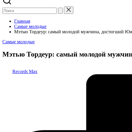
Главная
Самые молодые
Мэтью Тордеур: самый молодой мужчина, достигший Юж
Опубликовано
Самые молодые
в
Мэтью Тордеур: самый молодой мужчин
Запись
Records Max
от