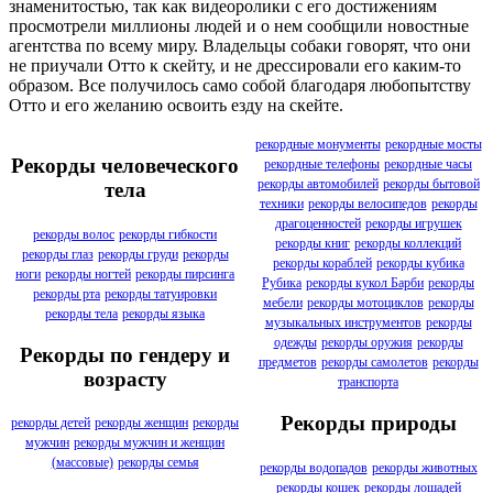
знаменитостью, так как видеоролики с его достижениям
просмотрели миллионы людей и о нем сообщили новостные
агентства по всему миру. Владельцы собаки говорят, что они
не приучали Отто к скейту, и не дрессировали его каким-то
образом. Все получилось само собой благодаря любопытству
Отто и его желанию освоить езду на скейте.
рекордные монументы
рекордные мосты
Рекорды человеческого
рекордные телефоны
рекордные часы
рекорды автомобилей
рекорды бытовой
тела
техники
рекорды велосипедов
рекорды
драгоценностей
рекорды игрушек
рекорды волос
рекорды гибкости
рекорды книг
рекорды коллекций
рекорды глаз
рекорды груди
рекорды
рекорды кораблей
рекорды кубика
ноги
рекорды ногтей
рекорды пирсинга
Рубика
рекорды кукол Барби
рекорды
рекорды рта
рекорды татуировки
мебели
рекорды мотоциклов
рекорды
рекорды тела
рекорды языка
музыкальных инструментов
рекорды
одежды
рекорды оружия
рекорды
Рекорды по гендеру и
предметов
рекорды самолетов
рекорды
возрасту
транспорта
Рекорды природы
рекорды детей
рекорды женщин
рекорды
мужчин
рекорды мужчин и женщин
(массовые)
рекорды семья
рекорды водопадов
рекорды животных
рекорды кошек
рекорды лошадей