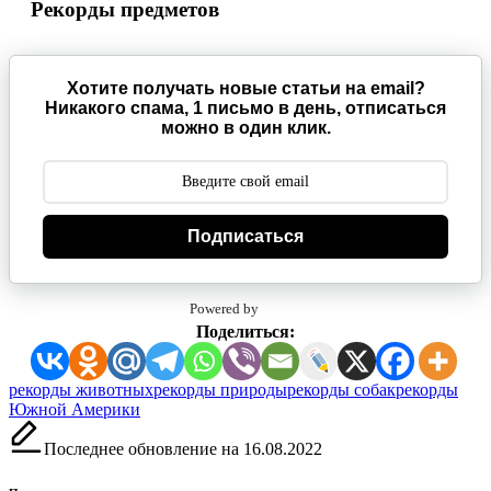
Рекорды предметов
Хотите получать новые статьи на email?
Никакого спама, 1 письмо в день, отписаться
можно в один клик.
Подписаться
Powered by
Поделиться:
Метки:
рекорды животных
рекорды природы
рекорды собак
рекорды
Южной Америки
Последнее обновление на 16.08.2022