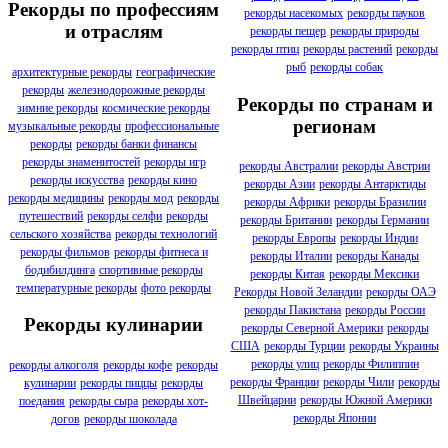
Рекорды по профессиям
рекорды насекомых
рекорды пауков
и отраслям
рекорды пещер
рекорды природы
рекорды птиц
рекорды растений
рекорды
рыб
рекорды собак
архитектурные рекорды
географические
рекорды
железнодорожные рекорды
Рекорды по странам и
зимние рекорды
космические рекорды
регионам
музыкальные рекорды
профессиональные
рекорды
рекорды банки финансы
рекорды знаменитостей
рекорды игр
рекорды Австралии
рекорды Австрии
рекорды искусства
рекорды кино
рекорды Азии
рекорды Антарктиды
рекорды медицины
рекорды мод
рекорды
рекорды Африки
рекорды Бразилии
путешествий
рекорды селфи
рекорды
рекорды Британии
рекорды Германии
сельского хозяйства
рекорды технологий
рекорды Европы
рекорды Индии
рекорды фильмов
рекорды фитнеса и
рекорды Италии
рекорды Канады
бодибилдинга
спортивные рекорды
рекорды Китая
рекорды Мексики
температурные рекорды
фото рекорды
Рекорды Новой Зеландии
рекорды ОАЭ
рекорды Пакистана
рекорды России
Рекорды кулинарии
рекорды Северной Америки
рекорды
США
рекорды Турции
рекорды Украины
рекорды улиц
рекорды Филиппин
рекорды алкоголя
рекорды кофе
рекорды
рекорды Франции
рекорды Чили
рекорды
кулинарии
рекорды пиццы
рекорды
Швейцарии
рекорды Южной Америки
поедания
рекорды сыра
рекорды хот-
рекорды Японии
догов
рекорды шоколада