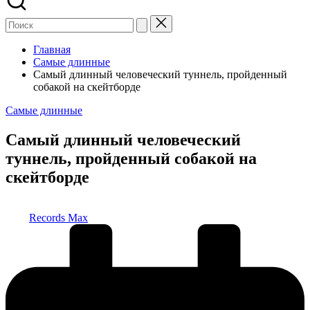
Главная
Самые длинные
Самый длинный человеческий туннель, пройденный
собакой на скейтборде
Опубликовано
Самые длинные
в
Самый длинный человеческий
туннель, пройденный собакой на
скейтборде
Запись
Records Max
от