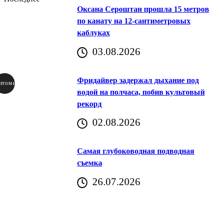
Оксана Сероштан прошла 15 метров
по канату на 12-сантиметровых
каблуках
03.08.2026
Фридайвер задержал дыхание под
итомир
водой на полчаса, побив культовый
рекорд
аричич
02.08.2026
Хорватия)
Самая глубоководная подводная
съемка
26.07.2026