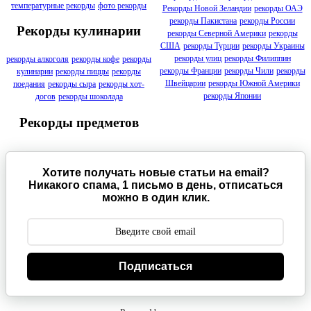
температурные рекорды
фото рекорды
Рекорды Новой Зеландии
рекорды ОАЭ
рекорды Пакистана
рекорды России
Рекорды кулинарии
рекорды Северной Америки
рекорды
США
рекорды Турции
рекорды Украины
рекорды улиц
рекорды Филиппин
рекорды алкоголя
рекорды кофе
рекорды
рекорды Франции
рекорды Чили
рекорды
кулинарии
рекорды пиццы
рекорды
Швейцарии
рекорды Южной Америки
поедания
рекорды сыра
рекорды хот-
рекорды Японии
догов
рекорды шоколада
Рекорды предметов
Хотите получать новые статьи на email?
Никакого спама, 1 письмо в день, отписаться
можно в один клик.
Подписаться