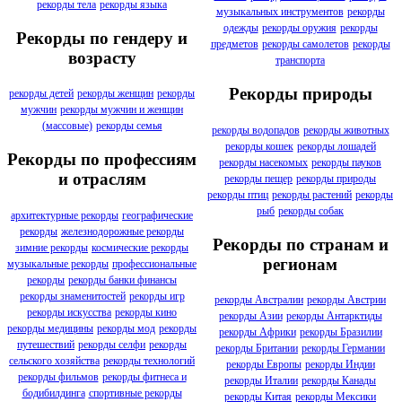
рекорды тела
рекорды языка
музыкальных инструментов
рекорды
одежды
рекорды оружия
рекорды
Рекорды по гендеру и
предметов
рекорды самолетов
рекорды
возрасту
транспорта
Рекорды природы
рекорды детей
рекорды женщин
рекорды
мужчин
рекорды мужчин и женщин
(массовые)
рекорды семья
рекорды водопадов
рекорды животных
рекорды кошек
рекорды лошадей
Рекорды по профессиям
рекорды насекомых
рекорды пауков
и отраслям
рекорды пещер
рекорды природы
рекорды птиц
рекорды растений
рекорды
рыб
рекорды собак
архитектурные рекорды
географические
рекорды
железнодорожные рекорды
Рекорды по странам и
зимние рекорды
космические рекорды
регионам
музыкальные рекорды
профессиональные
рекорды
рекорды банки финансы
рекорды знаменитостей
рекорды игр
рекорды Австралии
рекорды Австрии
рекорды искусства
рекорды кино
рекорды Азии
рекорды Антарктиды
рекорды медицины
рекорды мод
рекорды
рекорды Африки
рекорды Бразилии
путешествий
рекорды селфи
рекорды
рекорды Британии
рекорды Германии
сельского хозяйства
рекорды технологий
рекорды Европы
рекорды Индии
рекорды фильмов
рекорды фитнеса и
рекорды Италии
рекорды Канады
бодибилдинга
спортивные рекорды
рекорды Китая
рекорды Мексики