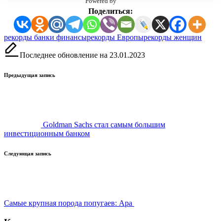
Powered by
Поделиться:
Метки:
рекорды банки финансы
рекорды Европы
рекорды женщин
Последнее обновление на 23.01.2023
Навигация
Предыдущая запись
записи
Goldman Sachs стал самым большим
инвестиционным банком
Следующая запись
Самые крупная порода попугаев: Ара