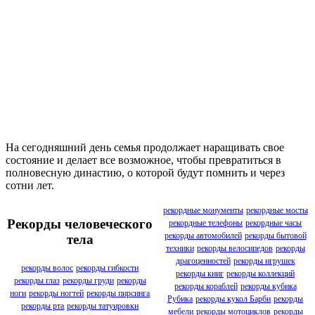
На сегодняшний день семья продолжает наращивать свое
состояние и делает все возможное, чтобы превратиться в
полновесную династию, о которой будут помнить и через
сотни лет.
рекордные монументы
рекордные мосты
Рекорды человеческого
рекордные телефоны
рекордные часы
рекорды автомобилей
рекорды бытовой
тела
техники
рекорды велосипедов
рекорды
драгоценностей
рекорды игрушек
рекорды волос
рекорды гибкости
рекорды книг
рекорды коллекций
рекорды глаз
рекорды груди
рекорды
рекорды кораблей
рекорды кубика
ноги
рекорды ногтей
рекорды пирсинга
Рубика
рекорды кукол Барби
рекорды
рекорды рта
рекорды татуировки
мебели
рекорды мотоциклов
рекорды