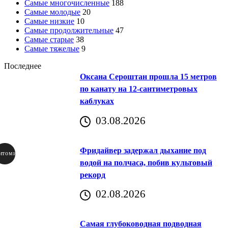
Самые многочисленные
188
Самые молодые
20
Самые низкие
10
Самые продолжительные
47
Самые старые
38
Самые тяжелые
9
Последнее
Оксана Сероштан прошла 15 метров
по канату на 12-сантиметровых
каблуках
03.08.2026
Фридайвер задержал дыхание под
итомир
водой на полчаса, побив культовый
рекорд
аричич
02.08.2026
Хорватия)
Самая глубоководная подводная