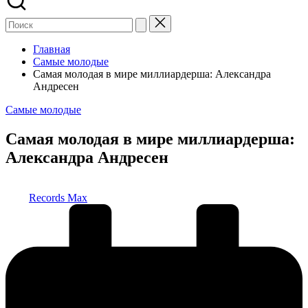
Главная
Самые молодые
Самая молодая в мире миллиардерша: Александра
Андресен
Опубликовано
Самые молодые
в
Самая молодая в мире миллиардерша:
Александра Андресен
Запись
Records Max
от