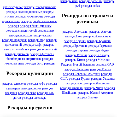
рекорды птиц
рекорды растений
рекорды
рыб
рекорды собак
архитектурные рекорды
географические
рекорды
железнодорожные рекорды
Рекорды по странам и
зимние рекорды
космические рекорды
регионам
музыкальные рекорды
профессиональные
рекорды
рекорды банки финансы
рекорды знаменитостей
рекорды игр
рекорды Австралии
рекорды Австрии
рекорды искусства
рекорды кино
рекорды Азии
рекорды Антарктиды
рекорды медицины
рекорды мод
рекорды
рекорды Африки
рекорды Бразилии
путешествий
рекорды селфи
рекорды
рекорды Британии
рекорды Германии
сельского хозяйства
рекорды технологий
рекорды Европы
рекорды Индии
рекорды фильмов
рекорды фитнеса и
рекорды Италии
рекорды Канады
бодибилдинга
спортивные рекорды
рекорды Китая
рекорды Мексики
температурные рекорды
фото рекорды
Рекорды Новой Зеландии
рекорды ОАЭ
рекорды Пакистана
рекорды России
Рекорды кулинарии
рекорды Северной Америки
рекорды
США
рекорды Турции
рекорды Украины
рекорды улиц
рекорды Филиппин
рекорды алкоголя
рекорды кофе
рекорды
рекорды Франции
рекорды Чили
рекорды
кулинарии
рекорды пиццы
рекорды
Швейцарии
рекорды Южной Америки
поедания
рекорды сыра
рекорды хот-
рекорды Японии
догов
рекорды шоколада
Рекорды предметов