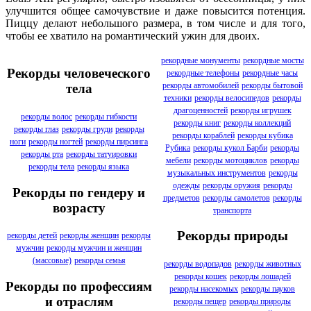
улучшится общее самочувствие и даже повысится потенция.
Пиццу делают небольшого размера, в том числе и для того,
чтобы ее хватило на романтический ужин для двоих.
рекордные монументы
рекордные мосты
Рекорды человеческого
рекордные телефоны
рекордные часы
рекорды автомобилей
рекорды бытовой
тела
техники
рекорды велосипедов
рекорды
драгоценностей
рекорды игрушек
рекорды волос
рекорды гибкости
рекорды книг
рекорды коллекций
рекорды глаз
рекорды груди
рекорды
рекорды кораблей
рекорды кубика
ноги
рекорды ногтей
рекорды пирсинга
Рубика
рекорды кукол Барби
рекорды
рекорды рта
рекорды татуировки
мебели
рекорды мотоциклов
рекорды
рекорды тела
рекорды языка
музыкальных инструментов
рекорды
одежды
рекорды оружия
рекорды
Рекорды по гендеру и
предметов
рекорды самолетов
рекорды
возрасту
транспорта
Рекорды природы
рекорды детей
рекорды женщин
рекорды
мужчин
рекорды мужчин и женщин
(массовые)
рекорды семья
рекорды водопадов
рекорды животных
рекорды кошек
рекорды лошадей
Рекорды по профессиям
рекорды насекомых
рекорды пауков
и отраслям
рекорды пещер
рекорды природы