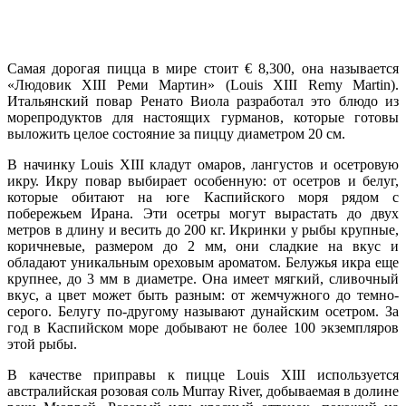
Самая дорогая пицца в мире стоит € 8,300, она называется
«Людовик XIII Реми Мартин» (Louis XIII Remy Martin).
Итальянский повар Ренато Виола разработал это блюдо из
морепродуктов для настоящих гурманов, которые готовы
выложить целое состояние за пиццу диаметром 20 см.
В начинку Louis XIII кладут омаров, лангустов и осетровую
икру. Икру повар выбирает особенную: от осетров и белуг,
которые обитают на юге Каспийского моря рядом с
побережьем Ирана. Эти осетры могут вырастать до двух
метров в длину и весить до 200 кг. Икринки у рыбы крупные,
коричневые, размером до 2 мм, они сладкие на вкус и
обладают уникальным ореховым ароматом. Белужья икра еще
крупнее, до 3 мм в диаметре. Она имеет мягкий, сливочный
вкус, а цвет может быть разным: от жемчужного до темно-
серого. Белугу по-другому называют дунайским осетром. За
год в Каспийском море добывают не более 100 экземпляров
этой рыбы.
В качестве приправы к пицце Louis XIII используется
австралийская розовая соль Murray River, добываемая в долине