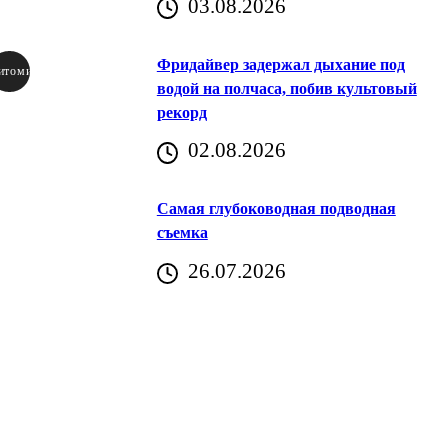
03.08.2026
Фридайвер задержал дыхание под
итомир
водой на полчаса, побив культовый
рекорд
аричич
02.08.2026
Хорватия)
Самая глубоководная подводная
съемка
26.07.2026