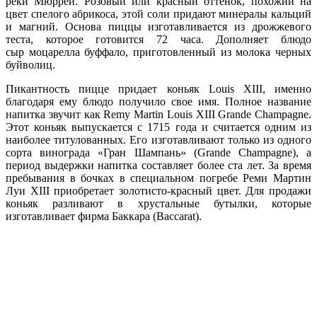
реки Мюррей. Розовый или красный оттенок, похожий на
цвет спелого абрикоса, этой соли придают минералы кальций
и магний. Основа пиццы изготавливается из дрожжевого
теста, которое готовится 72 часа. Дополняет блюдо
сыр моцарелла буффало, приготовленный из молока черных
буйволиц.
Пикантность пицце придает коньяк Louis XIII, именно
благодаря ему блюдо получило свое имя. Полное название
напитка звучит как Remy Martin Louis XIII Grande Champagne.
Этот коньяк выпускается с 1715 года и считается одним из
наиболее титулованных. Его изготавливают только из одного
сорта винограда «Гран Шампань» (Grande Champagne), а
период выдержки напитка составляет более ста лет. За время
пребывания в бочках в специальном погребе Реми Мартин
Луи XIII приобретает золотисто-красный цвет. Для продажи
коньяк разливают в хрустальные бутылки, которые
изготавливает фирма Баккара (Baccarat).