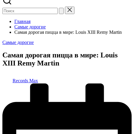
Главная
Самые дорогие
Самая дорогая пицца в мире: Louis XIII Remy Martin
Опубликовано
Самые дорогие
в
Самая дорогая пицца в мире: Louis
XIII Remy Martin
Запись
Records Max
от