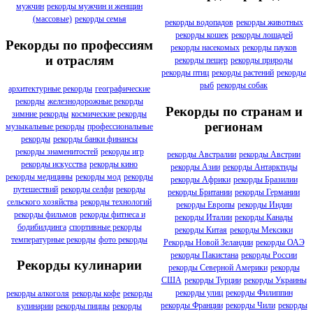
мужчин
рекорды мужчин и женщин
(массовые)
рекорды семья
рекорды водопадов
рекорды животных
рекорды кошек
рекорды лошадей
Рекорды по профессиям
рекорды насекомых
рекорды пауков
и отраслям
рекорды пещер
рекорды природы
рекорды птиц
рекорды растений
рекорды
рыб
рекорды собак
архитектурные рекорды
географические
рекорды
железнодорожные рекорды
Рекорды по странам и
зимние рекорды
космические рекорды
регионам
музыкальные рекорды
профессиональные
рекорды
рекорды банки финансы
рекорды знаменитостей
рекорды игр
рекорды Австралии
рекорды Австрии
рекорды искусства
рекорды кино
рекорды Азии
рекорды Антарктиды
рекорды медицины
рекорды мод
рекорды
рекорды Африки
рекорды Бразилии
путешествий
рекорды селфи
рекорды
рекорды Британии
рекорды Германии
сельского хозяйства
рекорды технологий
рекорды Европы
рекорды Индии
рекорды фильмов
рекорды фитнеса и
рекорды Италии
рекорды Канады
бодибилдинга
спортивные рекорды
рекорды Китая
рекорды Мексики
температурные рекорды
фото рекорды
Рекорды Новой Зеландии
рекорды ОАЭ
рекорды Пакистана
рекорды России
Рекорды кулинарии
рекорды Северной Америки
рекорды
США
рекорды Турции
рекорды Украины
рекорды улиц
рекорды Филиппин
рекорды алкоголя
рекорды кофе
рекорды
рекорды Франции
рекорды Чили
рекорды
кулинарии
рекорды пиццы
рекорды