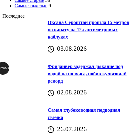
Самые старые
38
Самые тяжелые
9
Последнее
Оксана Сероштан прошла 15 метров
по канату на 12-сантиметровых
каблуках
03.08.2026
Фридайвер задержал дыхание под
итомир
водой на полчаса, побив культовый
рекорд
аричич
02.08.2026
Хорватия)
Самая глубоководная подводная
съемка
26.07.2026