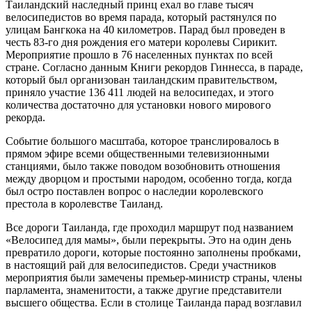
Таиландский наследный принц ехал во главе тысяч
велосипедистов во время парада, который растянулся по
улицам Бангкока на 40 километров. Парад был проведен в
честь 83-го дня рождения его матери королевы Сирикит.
Мероприятие прошло в 76 населенных пунктах по всей
стране. Согласно данным Книги рекордов Гиннесса, в параде,
который был организован таиландским правительством,
приняло участие 136 411 людей на велосипедах, и этого
количества достаточно для установки нового мирового
рекорда.
Событие большого масштаба, которое транслировалось в
прямом эфире всеми общественными телевизионными
станциями, было также поводом возобновить отношения
между дворцом и простыми народом, особенно тогда, когда
был остро поставлен вопрос о наследии королевского
престола в королевстве Таиланд.
Все дороги Таиланда, где проходил маршрут под названием
«Велосипед для мамы», были перекрыты. Это на один день
превратило дороги, которые постоянно заполнены пробками,
в настоящий рай для велосипедистов. Среди участников
мероприятия были замечены премьер-министр страны, члены
парламента, знаменитости, а также другие представители
высшего общества. Если в столице Таиланда парад возглавил