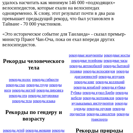
удалось насчитать как минимум 146 000 «подходящих»
велосипедистов, которые ехали на велосипедах
одновременно. К слову, этот результат почти в два раза
превышает предыдущий рекорд, что был установлен в
Тайване - 70 000 участников.
«Это историческое событие для Таиланда» - сказал премьер-
министр Прают Чан-Оча, пока он ехал впереди других
велосипедистов.
рекордные монументы
рекордные мосты
Рекорды человеческого
рекордные телефоны
рекордные часы
рекорды автомобилей
рекорды бытовой
тела
техники
рекорды велосипедов
рекорды
драгоценностей
рекорды игрушек
рекорды волос
рекорды гибкости
рекорды книг
рекорды коллекций
рекорды глаз
рекорды груди
рекорды
рекорды кораблей
рекорды кубика
ноги
рекорды ногтей
рекорды пирсинга
Рубика
рекорды кукол Барби
рекорды
рекорды рта
рекорды татуировки
мебели
рекорды мотоциклов
рекорды
рекорды тела
рекорды языка
музыкальных инструментов
рекорды
одежды
рекорды оружия
рекорды
Рекорды по гендеру и
предметов
рекорды самолетов
рекорды
возрасту
транспорта
Рекорды природы
рекорды детей
рекорды женщин
рекорды