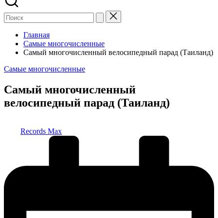
Главная
Самые многочисленные
Самый многочисленный велосипедный парад (Таиланд)
Опубликовано
Самые многочисленные
в
Самый многочисленный
велосипедный парад (Таиланд)
Запись
Records Max
от