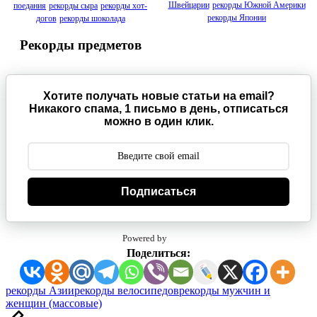
Швейцарии
рекорды Южной Америки
поедания
рекорды сыра
рекорды хот-
рекорды Японии
догов
рекорды шоколада
Рекорды предметов
Хотите получать новые статьи на email?
Никакого спама, 1 письмо в день, отписаться
можно в один клик.
Подписаться
Powered by
Поделиться:
Метки:
рекорды Азии
рекорды велосипедов
рекорды мужчин и
женщин (массовые)