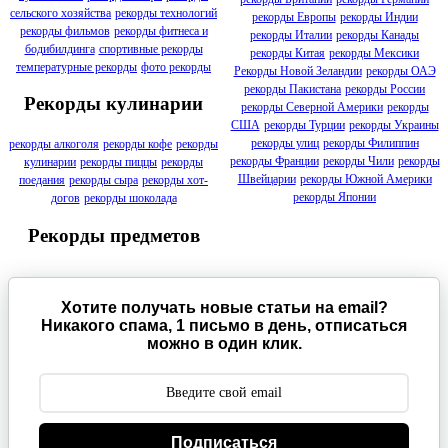
сельского хозяйства
рекорды технологий
рекорды Европы
рекорды Индии
рекорды фильмов
рекорды фитнеса и
рекорды Италии
рекорды Канады
бодибилдинга
спортивные рекорды
рекорды Китая
рекорды Мексики
температурные рекорды
фото рекорды
Рекорды Новой Зеландии
рекорды ОАЭ
рекорды Пакистана
рекорды России
Рекорды кулинарии
рекорды Северной Америки
рекорды
США
рекорды Турции
рекорды Украины
рекорды улиц
рекорды Филиппин
рекорды алкоголя
рекорды кофе
рекорды
рекорды Франции
рекорды Чили
рекорды
кулинарии
рекорды пиццы
рекорды
Швейцарии
рекорды Южной Америки
поедания
рекорды сыра
рекорды хот-
рекорды Японии
догов
рекорды шоколада
Рекорды предметов
Хотите получать новые статьи на email?
Никакого спама, 1 письмо в день, отписаться
можно в один клик.
Подписаться