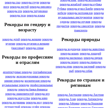
рекорды книг
рекорды коллекций
рекорды глаз
рекорды груди
рекорды
рекорды кораблей
рекорды кубика
ноги
рекорды ногтей
рекорды пирсинга
Рубика
рекорды кукол Барби
рекорды
рекорды рта
рекорды татуировки
мебели
рекорды мотоциклов
рекорды
рекорды тела
рекорды языка
музыкальных инструментов
рекорды
одежды
рекорды оружия
рекорды
Рекорды по гендеру и
предметов
рекорды самолетов
рекорды
возрасту
транспорта
Рекорды природы
рекорды детей
рекорды женщин
рекорды
мужчин
рекорды мужчин и женщин
(массовые)
рекорды семья
рекорды водопадов
рекорды животных
рекорды кошек
рекорды лошадей
Рекорды по профессиям
рекорды насекомых
рекорды пауков
и отраслям
рекорды пещер
рекорды природы
рекорды птиц
рекорды растений
рекорды
рыб
рекорды собак
архитектурные рекорды
географические
рекорды
железнодорожные рекорды
Рекорды по странам и
зимние рекорды
космические рекорды
регионам
музыкальные рекорды
профессиональные
рекорды
рекорды банки финансы
рекорды знаменитостей
рекорды игр
рекорды Австралии
рекорды Австрии
рекорды искусства
рекорды кино
рекорды Азии
рекорды Антарктиды
рекорды медицины
рекорды мод
рекорды
рекорды Африки
рекорды Бразилии
путешествий
рекорды селфи
рекорды
рекорды Британии
рекорды Германии