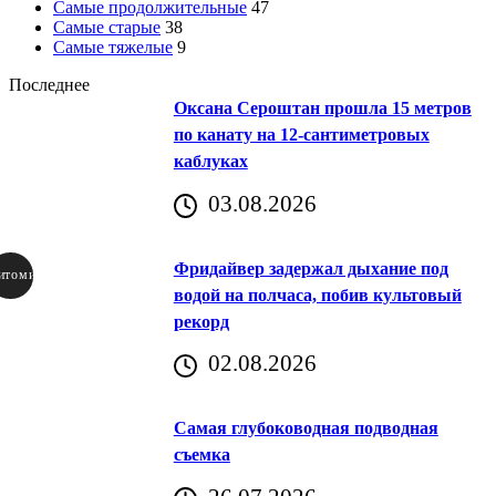
Самые продолжительные
47
Самые старые
38
Самые тяжелые
9
Последнее
Оксана Сероштан прошла 15 метров
по канату на 12-сантиметровых
каблуках
03.08.2026
Фридайвер задержал дыхание под
итомир
водой на полчаса, побив культовый
рекорд
аричич
02.08.2026
Хорватия)
Самая глубоководная подводная
съемка