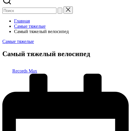
Главная
Самые тяжелые
Самый тяжелый велосипед
Опубликовано
Самые тяжелые
в
Самый тяжелый велосипед
Запись
Records Max
от