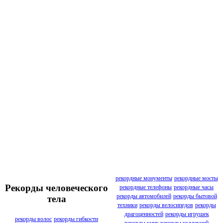
рекордные монументы
рекордные мосты
Рекорды человеческого
рекордные телефоны
рекордные часы
рекорды автомобилей
рекорды бытовой
тела
техники
рекорды велосипедов
рекорды
драгоценностей
рекорды игрушек
рекорды волос
рекорды гибкости