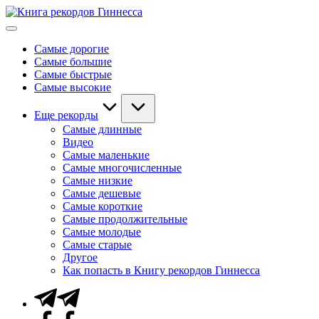
Перейти
Книга
к
Мировые
рекордов
содержимому
рекорды
Гиннесса
Самые дорогие
Гиннесса
Самые большие
Самые быстрые
Самые высокие
Еще рекорды
Самые длинные
Видео
Самые маленькие
Самые многочисленные
Самые низкие
Самые дешевые
Самые короткие
Самые продолжительные
Самые молодые
Самые старые
Другое
Как попасть в Книгу рекордов Гиннесса
Telegram
Facebook