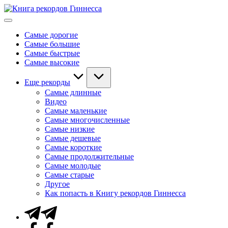
Перейти
Книга
к
Мировые
рекордов
содержимому
рекорды
Гиннесса
Самые дорогие
Гиннесса
Самые большие
Самые быстрые
Самые высокие
Еще рекорды
Самые длинные
Видео
Самые маленькие
Самые многочисленные
Самые низкие
Самые дешевые
Самые короткие
Самые продолжительные
Самые молодые
Самые старые
Другое
Как попасть в Книгу рекордов Гиннесса
Telegram
Facebook