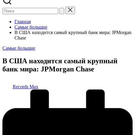
Главная
Самые большие
В США находится самый крупный банк мира: JPMorgan
Chase
Опубликовано
Самые большие
в
В США находится самый крупный
банк мира: JPMorgan Chase
Запись
Records Max
от