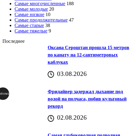
Самые многочисленные
188
Самые молодые
20
Самые низкие
10
Самые продолжительные
47
Самые старые
38
Самые тяжелые
9
Последнее
Оксана Сероштан прошла 15 метров
по канату на 12-сантиметровых
каблуках
03.08.2026
Фридайвер задержал дыхание под
итомир
водой на полчаса, побив культовый
рекорд
аричич
02.08.2026
Хорватия)
Самая глубоководная подводная