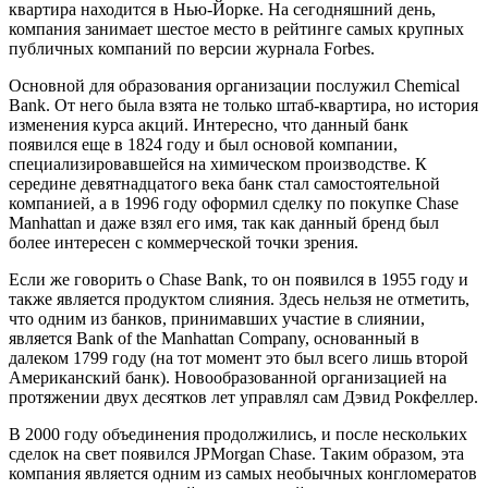
квартира находится в Нью-Йорке. На сегодняшний день,
компания занимает шестое место в рейтинге самых крупных
публичных компаний по версии журнала Forbes.
Основной для образования организации послужил Chemical
Bank. От него была взята не только штаб-квартира, но история
изменения курса акций. Интересно, что данный банк
появился еще в 1824 году и был основой компании,
специализировавшейся на химическом производстве. К
середине девятнадцатого века банк стал самостоятельной
компанией, а в 1996 году оформил сделку по покупке Chase
Manhattan и даже взял его имя, так как данный бренд был
более интересен с коммерческой точки зрения.
Если же говорить о Chase Bank, то он появился в 1955 году и
также является продуктом слияния. Здесь нельзя не отметить,
что одним из банков, принимавших участие в слиянии,
является Bank of the Manhattan Company, основанный в
далеком 1799 году (на тот момент это был всего лишь второй
Американский банк). Новообразованной организацией на
протяжении двух десятков лет управлял сам Дэвид Рокфеллер.
В 2000 году объединения продолжились, и после нескольких
сделок на свет появился JPMorgan Chase. Таким образом, эта
компания является одним из самых необычных конгломератов