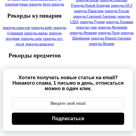
рекорды Китая
рекорды Мексики
температурные рекорды
фото рекорды
Рекорды Новой Зеландии
рекорды ОАЭ
рекорды Пакистана
рекорды России
Рекорды кулинарии
рекорды Северной Америки
рекорды
США
рекорды Турции
рекорды Украины
рекорды улиц
рекорды Филиппин
рекорды алкоголя
рекорды кофе
рекорды
рекорды Франции
рекорды Чили
рекорды
кулинарии
рекорды пиццы
рекорды
Швейцарии
рекорды Южной Америки
поедания
рекорды сыра
рекорды хот-
рекорды Японии
догов
рекорды шоколада
Рекорды предметов
Хотите получать новые статьи на email?
Никакого спама, 1 письмо в день, отписаться
можно в один клик.
Подписаться