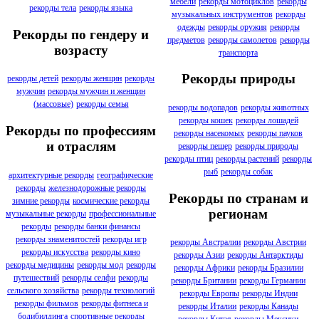
мебели
рекорды мотоциклов
рекорды
рекорды тела
рекорды языка
музыкальных инструментов
рекорды
одежды
рекорды оружия
рекорды
Рекорды по гендеру и
предметов
рекорды самолетов
рекорды
возрасту
транспорта
Рекорды природы
рекорды детей
рекорды женщин
рекорды
мужчин
рекорды мужчин и женщин
(массовые)
рекорды семья
рекорды водопадов
рекорды животных
рекорды кошек
рекорды лошадей
Рекорды по профессиям
рекорды насекомых
рекорды пауков
и отраслям
рекорды пещер
рекорды природы
рекорды птиц
рекорды растений
рекорды
рыб
рекорды собак
архитектурные рекорды
географические
рекорды
железнодорожные рекорды
Рекорды по странам и
зимние рекорды
космические рекорды
регионам
музыкальные рекорды
профессиональные
рекорды
рекорды банки финансы
рекорды знаменитостей
рекорды игр
рекорды Австралии
рекорды Австрии
рекорды искусства
рекорды кино
рекорды Азии
рекорды Антарктиды
рекорды медицины
рекорды мод
рекорды
рекорды Африки
рекорды Бразилии
путешествий
рекорды селфи
рекорды
рекорды Британии
рекорды Германии
сельского хозяйства
рекорды технологий
рекорды Европы
рекорды Индии
рекорды фильмов
рекорды фитнеса и
рекорды Италии
рекорды Канады
бодибилдинга
спортивные рекорды