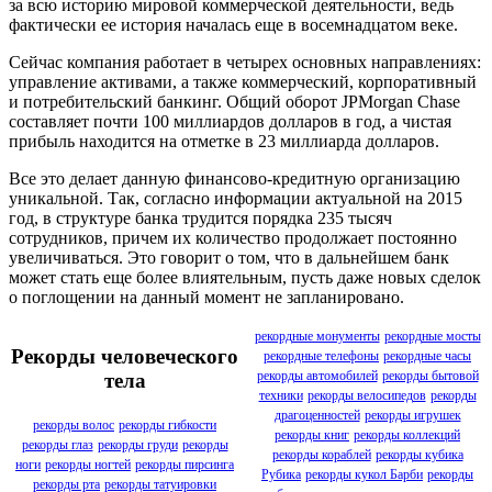
за всю историю мировой коммерческой деятельности, ведь
фактически ее история началась еще в восемнадцатом веке.
Сейчас компания работает в четырех основных направлениях:
управление активами, а также коммерческий, корпоративный
и потребительский банкинг. Общий оборот JPMorgan Chase
составляет почти 100 миллиардов долларов в год, а чистая
прибыль находится на отметке в 23 миллиарда долларов.
Все это делает данную финансово-кредитную организацию
уникальной. Так, согласно информации актуальной на 2015
год, в структуре банка трудится порядка 235 тысяч
сотрудников, причем их количество продолжает постоянно
увеличиваться. Это говорит о том, что в дальнейшем банк
может стать еще более влиятельным, пусть даже новых сделок
о поглощении на данный момент не запланировано.
рекордные монументы
рекордные мосты
Рекорды человеческого
рекордные телефоны
рекордные часы
рекорды автомобилей
рекорды бытовой
тела
техники
рекорды велосипедов
рекорды
драгоценностей
рекорды игрушек
рекорды волос
рекорды гибкости
рекорды книг
рекорды коллекций
рекорды глаз
рекорды груди
рекорды
рекорды кораблей
рекорды кубика
ноги
рекорды ногтей
рекорды пирсинга
Рубика
рекорды кукол Барби
рекорды
рекорды рта
рекорды татуировки