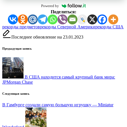
Powered by
Поделиться:
Метки:
рекорды предметов
рекорды Северной Америки
рекорды США
Последнее обновление на 23.01.2023
Навигация
Предыдущая запись
записи
В США находится самый крупный банк мира:
JPMorgan Chase
Следующая запись
В Гамбурге создали самую большую игрушку — Miniatur