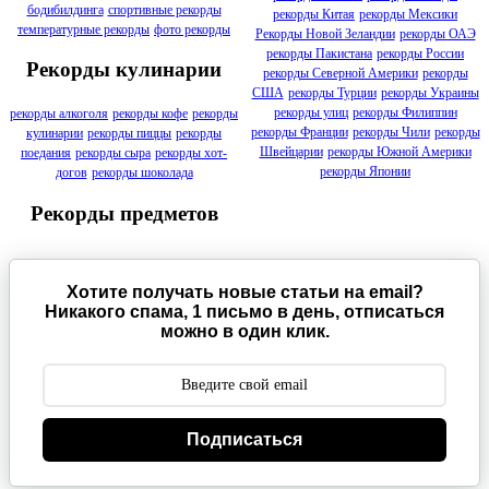
бодибилдинга
спортивные рекорды
рекорды Китая
рекорды Мексики
температурные рекорды
фото рекорды
Рекорды Новой Зеландии
рекорды ОАЭ
рекорды Пакистана
рекорды России
Рекорды кулинарии
рекорды Северной Америки
рекорды
США
рекорды Турции
рекорды Украины
рекорды улиц
рекорды Филиппин
рекорды алкоголя
рекорды кофе
рекорды
рекорды Франции
рекорды Чили
рекорды
кулинарии
рекорды пиццы
рекорды
Швейцарии
рекорды Южной Америки
поедания
рекорды сыра
рекорды хот-
рекорды Японии
догов
рекорды шоколада
Рекорды предметов
Хотите получать новые статьи на email?
Никакого спама, 1 письмо в день, отписаться
можно в один клик.
Подписаться