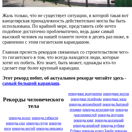
Жаль только, что не существует ситуации, в которой такая вот
канцелярская принадлежность действительно могла бы быть
использована. По крайней мере, представить себе нечто
подобное достаточно проблематично, ведь даже самый
высокий человек на нашей планете почти в десять раз ниже, в
сравнении с этим гигантским карандашом.
Главная прелесть рекордов связанных со строительством чего-
то гигантского в том, что всегда находятся люди, которые
хотят их побить. Кто знает, быть может, однажды кто-то
сделает еще более крупный карандаш.
Этот рекорд побит, об актуальном рекорде читайте здесь -
самый большой карандаш
.
рекордные монументы
рекордные мосты
Рекорды человеческого
рекордные телефоны
рекордные часы
рекорды автомобилей
рекорды бытовой
тела
техники
рекорды велосипедов
рекорды
драгоценностей
рекорды игрушек
рекорды волос
рекорды гибкости
рекорды книг
рекорды коллекций
рекорды глаз
рекорды груди
рекорды
рекорды кораблей
рекорды кубика
ноги
рекорды ногтей
рекорды пирсинга
Рубика
рекорды кукол Барби
рекорды