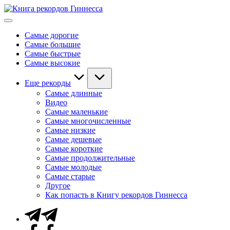
Перейти
Книга
к
Мировые
рекордов
содержимому
рекорды
Гиннесса
Самые дорогие
Гиннесса
Самые большие
Самые быстрые
Самые высокие
Еще рекорды
Самые длинные
Видео
Самые маленькие
Самые многочисленные
Самые низкие
Самые дешевые
Самые короткие
Самые продолжительные
Самые молодые
Самые старые
Другое
Как попасть в Книгу рекордов Гиннесса
Telegram
Facebook