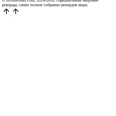
© records-max.com, 2014-2026. Официальные мировые
рекорды, самое полное собрание рекордов мира.
Прокрутить
вверх