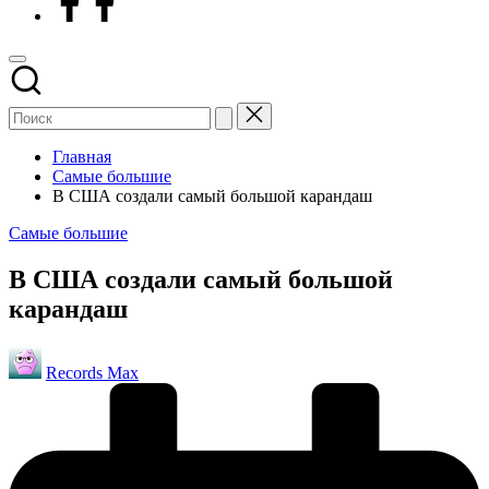
Главная
Самые большие
В США создали самый большой карандаш
Опубликовано
Самые большие
в
В США создали самый большой
карандаш
Запись
Records Max
от