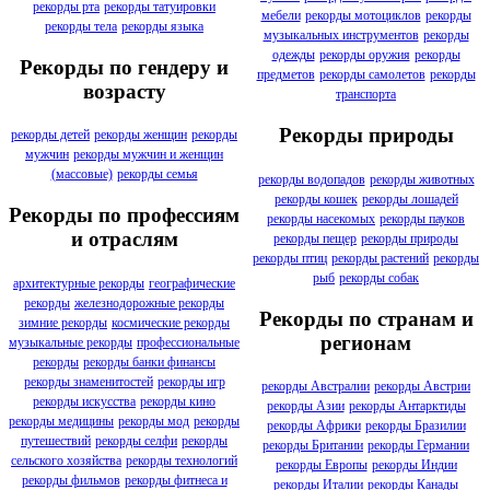
рекорды рта
рекорды татуировки
мебели
рекорды мотоциклов
рекорды
рекорды тела
рекорды языка
музыкальных инструментов
рекорды
одежды
рекорды оружия
рекорды
Рекорды по гендеру и
предметов
рекорды самолетов
рекорды
возрасту
транспорта
Рекорды природы
рекорды детей
рекорды женщин
рекорды
мужчин
рекорды мужчин и женщин
(массовые)
рекорды семья
рекорды водопадов
рекорды животных
рекорды кошек
рекорды лошадей
Рекорды по профессиям
рекорды насекомых
рекорды пауков
и отраслям
рекорды пещер
рекорды природы
рекорды птиц
рекорды растений
рекорды
рыб
рекорды собак
архитектурные рекорды
географические
рекорды
железнодорожные рекорды
Рекорды по странам и
зимние рекорды
космические рекорды
регионам
музыкальные рекорды
профессиональные
рекорды
рекорды банки финансы
рекорды знаменитостей
рекорды игр
рекорды Австралии
рекорды Австрии
рекорды искусства
рекорды кино
рекорды Азии
рекорды Антарктиды
рекорды медицины
рекорды мод
рекорды
рекорды Африки
рекорды Бразилии
путешествий
рекорды селфи
рекорды
рекорды Британии
рекорды Германии
сельского хозяйства
рекорды технологий
рекорды Европы
рекорды Индии
рекорды фильмов
рекорды фитнеса и
рекорды Италии
рекорды Канады