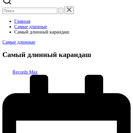
Главная
Самые длинные
Самый длинный карандаш
Опубликовано
Самые длинные
в
Самый длинный карандаш
Запись
Records Max
от