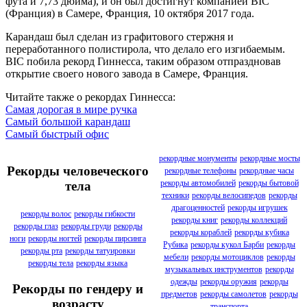
фута и 7,73 дюйма), и он был достигнут компанией BIC
(Франция) в Самере, Франция, 10 октября 2017 года.
Карандаш был сделан из графитового стержня и
переработанного полистирола, что делало его изгибаемым.
BIC побила рекорд Гиннесса, таким образом отпраздновав
открытие своего нового завода в Самере, Франция.
Читайте также о рекордах Гиннесса:
Самая дорогая в мире ручка
Самый большой карандаш
Самый быстрый офис
рекордные монументы
рекордные мосты
Рекорды человеческого
рекордные телефоны
рекордные часы
рекорды автомобилей
рекорды бытовой
тела
техники
рекорды велосипедов
рекорды
драгоценностей
рекорды игрушек
рекорды волос
рекорды гибкости
рекорды книг
рекорды коллекций
рекорды глаз
рекорды груди
рекорды
рекорды кораблей
рекорды кубика
ноги
рекорды ногтей
рекорды пирсинга
Рубика
рекорды кукол Барби
рекорды
рекорды рта
рекорды татуировки
мебели
рекорды мотоциклов
рекорды
рекорды тела
рекорды языка
музыкальных инструментов
рекорды
одежды
рекорды оружия
рекорды
Рекорды по гендеру и
предметов
рекорды самолетов
рекорды
возрасту
транспорта