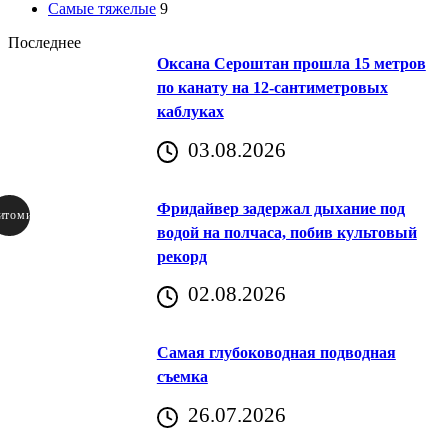
Самые тяжелые
9
Последнее
Оксана Сероштан прошла 15 метров
по канату на 12-сантиметровых
каблуках
03.08.2026
Фридайвер задержал дыхание под
итомир
водой на полчаса, побив культовый
рекорд
аричич
02.08.2026
Хорватия)
Самая глубоководная подводная
съемка
26.07.2026