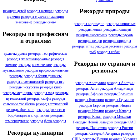
Рекорды природы
рекорды детей
рекорды женщин
рекорды
мужчин
рекорды мужчин и женщин
(массовые)
рекорды семья
рекорды водопадов
рекорды животных
рекорды кошек
рекорды лошадей
Рекорды по профессиям
рекорды насекомых
рекорды пауков
и отраслям
рекорды пещер
рекорды природы
рекорды птиц
рекорды растений
рекорды
рыб
рекорды собак
архитектурные рекорды
географические
рекорды
железнодорожные рекорды
Рекорды по странам и
зимние рекорды
космические рекорды
регионам
музыкальные рекорды
профессиональные
рекорды
рекорды банки финансы
рекорды знаменитостей
рекорды игр
рекорды Австралии
рекорды Австрии
рекорды искусства
рекорды кино
рекорды Азии
рекорды Антарктиды
рекорды медицины
рекорды мод
рекорды
рекорды Африки
рекорды Бразилии
путешествий
рекорды селфи
рекорды
рекорды Британии
рекорды Германии
сельского хозяйства
рекорды технологий
рекорды Европы
рекорды Индии
рекорды фильмов
рекорды фитнеса и
рекорды Италии
рекорды Канады
бодибилдинга
спортивные рекорды
рекорды Китая
рекорды Мексики
температурные рекорды
фото рекорды
Рекорды Новой Зеландии
рекорды ОАЭ
рекорды Пакистана
рекорды России
Рекорды кулинарии
рекорды Северной Америки
рекорды
США
рекорды Турции
рекорды Украины