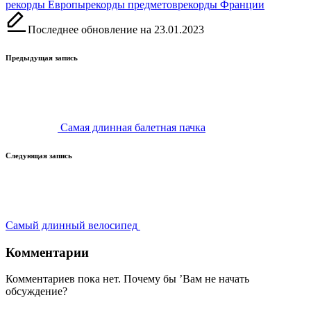
Метки:
рекорды Европы
рекорды предметов
рекорды Франции
Последнее обновление на 23.01.2023
Навигация
Предыдущая запись
записи
Самая длинная балетная пачка
Следующая запись
Самый длинный велосипед
Комментарии
Комментариев пока нет. Почему бы ’Вам не начать
обсуждение?