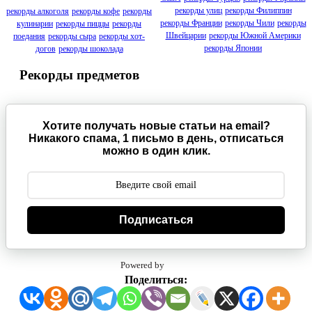
рекорды улиц
рекорды Филиппин
рекорды алкоголя
рекорды кофе
рекорды
рекорды Франции
рекорды Чили
рекорды
кулинарии
рекорды пиццы
рекорды
Швейцарии
рекорды Южной Америки
поедания
рекорды сыра
рекорды хот-
рекорды Японии
догов
рекорды шоколада
Рекорды предметов
Хотите получать новые статьи на email?
Никакого спама, 1 письмо в день, отписаться
можно в один клик.
Подписаться
Powered by
Поделиться: