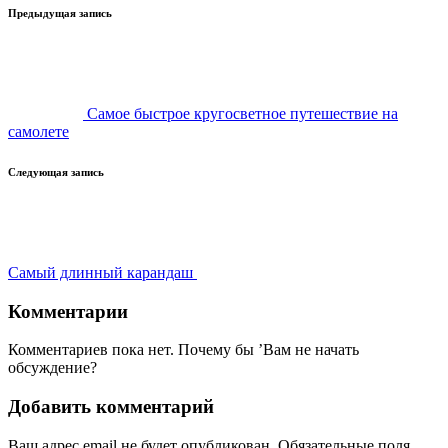
Навигация
Предыдущая запись
записи
Самое быстрое кругосветное путешествие на
самолете
Следующая запись
Самый длинный карандаш
Комментарии
Комментариев пока нет. Почему бы ’Вам не начать
обсуждение?
Добавить комментарий
Ваш адрес email не будет опубликован.
Обязательные поля