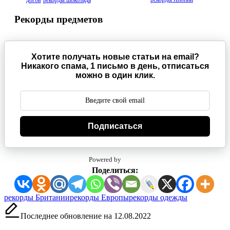
догов
рекорды шоколада
Рекорды предметов
Хотите получать новые статьи на email?
Никакого спама, 1 письмо в день, отписаться
можно в один клик.
Подписаться
Powered by
Поделиться:
Метки:
рекорды Британии
рекорды Европы
рекорды одежды
Последнее обновление на 12.08.2022