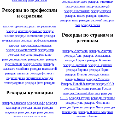
(массовые)
рекорды семья
рекорды водопадов
рекорды животных
рекорды кошек
рекорды лошадей
Рекорды по профессиям
рекорды насекомых
рекорды пауков
и отраслям
рекорды пещер
рекорды природы
рекорды птиц
рекорды растений
рекорды
рыб
рекорды собак
архитектурные рекорды
географические
рекорды
железнодорожные рекорды
Рекорды по странам и
зимние рекорды
космические рекорды
регионам
музыкальные рекорды
профессиональные
рекорды
рекорды банки финансы
рекорды знаменитостей
рекорды игр
рекорды Австралии
рекорды Австрии
рекорды искусства
рекорды кино
рекорды Азии
рекорды Антарктиды
рекорды медицины
рекорды мод
рекорды
рекорды Африки
рекорды Бразилии
путешествий
рекорды селфи
рекорды
рекорды Британии
рекорды Германии
сельского хозяйства
рекорды технологий
рекорды Европы
рекорды Индии
рекорды фильмов
рекорды фитнеса и
рекорды Италии
рекорды Канады
бодибилдинга
спортивные рекорды
рекорды Китая
рекорды Мексики
температурные рекорды
фото рекорды
Рекорды Новой Зеландии
рекорды ОАЭ
рекорды Пакистана
рекорды России
Рекорды кулинарии
рекорды Северной Америки
рекорды
США
рекорды Турции
рекорды Украины
рекорды улиц
рекорды Филиппин
рекорды алкоголя
рекорды кофе
рекорды
рекорды Франции
рекорды Чили
рекорды
кулинарии
рекорды пиццы
рекорды
Швейцарии
рекорды Южной Америки
поедания
рекорды сыра
рекорды хот-
рекорды Японии