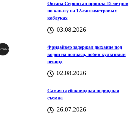
Оксана Сероштан прошла 15 метров
по канату на 12-сантиметровых
каблуках
03.08.2026
Фридайвер задержал дыхание под
итомир
водой на полчаса, побив культовый
рекорд
аричич
02.08.2026
Хорватия)
Самая глубоководная подводная
съемка
26.07.2026