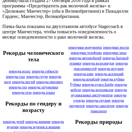
дюйма) была создана 27 сентября 2016 года в рамках
программы «Предотвратить рак молочной железы» и
«Дилижанс Манчестер» (оба в Великобритании) в Пикадилли
Гарденс, Манчестер, Великобритания.
Пачка была показана на двухэтажном автобусе Stagecoach в
центре Манчестера, чтобы повысить осведомленность о
месяце осведомленности о раке молочной железы.
рекордные монументы
рекордные мосты
Рекорды человеческого
рекордные телефоны
рекордные часы
рекорды автомобилей
рекорды бытовой
тела
техники
рекорды велосипедов
рекорды
драгоценностей
рекорды игрушек
рекорды волос
рекорды гибкости
рекорды книг
рекорды коллекций
рекорды глаз
рекорды груди
рекорды
рекорды кораблей
рекорды кубика
ноги
рекорды ногтей
рекорды пирсинга
Рубика
рекорды кукол Барби
рекорды
рекорды рта
рекорды татуировки
мебели
рекорды мотоциклов
рекорды
рекорды тела
рекорды языка
музыкальных инструментов
рекорды
одежды
рекорды оружия
рекорды
Рекорды по гендеру и
предметов
рекорды самолетов
рекорды
возрасту
транспорта
Рекорды природы
рекорды детей
рекорды женщин
рекорды
мужчин
рекорды мужчин и женщин