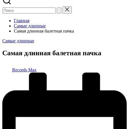
Главная
Самые длинные
Самая длинная балетная пачка
Опубликовано
Самые длинные
в
Самая длинная балетная пачка
Запись
Records Max
от