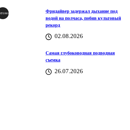
Фридайвер задержал дыхание под
итомир
водой на полчаса, побив культовый
рекорд
аричич
02.08.2026
Хорватия)
Самая глубоководная подводная
съемка
26.07.2026