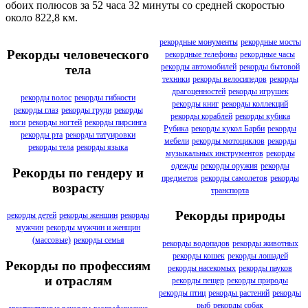
обоих полюсов за 52 часа 32 минуты со средней скоростью
около 822,8 км.
рекордные монументы
рекордные мосты
Рекорды человеческого
рекордные телефоны
рекордные часы
рекорды автомобилей
рекорды бытовой
тела
техники
рекорды велосипедов
рекорды
драгоценностей
рекорды игрушек
рекорды волос
рекорды гибкости
рекорды книг
рекорды коллекций
рекорды глаз
рекорды груди
рекорды
рекорды кораблей
рекорды кубика
ноги
рекорды ногтей
рекорды пирсинга
Рубика
рекорды кукол Барби
рекорды
рекорды рта
рекорды татуировки
мебели
рекорды мотоциклов
рекорды
рекорды тела
рекорды языка
музыкальных инструментов
рекорды
одежды
рекорды оружия
рекорды
Рекорды по гендеру и
предметов
рекорды самолетов
рекорды
возрасту
транспорта
Рекорды природы
рекорды детей
рекорды женщин
рекорды
мужчин
рекорды мужчин и женщин
(массовые)
рекорды семья
рекорды водопадов
рекорды животных
рекорды кошек
рекорды лошадей
Рекорды по профессиям
рекорды насекомых
рекорды пауков
и отраслям
рекорды пещер
рекорды природы
рекорды птиц
рекорды растений
рекорды
рыб
рекорды собак