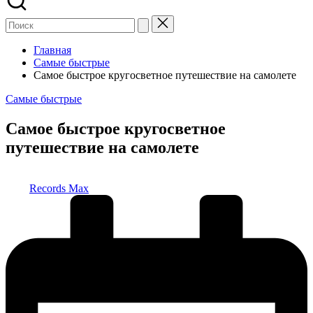
Главная
Самые быстрые
Самое быстрое кругосветное путешествие на самолете
Опубликовано
Самые быстрые
в
Самое быстрое кругосветное
путешествие на самолете
Запись
Records Max
от