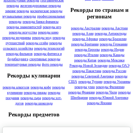
архитектурные рекорды
географические
рекорды
железнодорожные рекорды
Рекорды по странам и
зимние рекорды
космические рекорды
регионам
музыкальные рекорды
профессиональные
рекорды
рекорды банки финансы
рекорды знаменитостей
рекорды игр
рекорды Австралии
рекорды Австрии
рекорды искусства
рекорды кино
рекорды Азии
рекорды Антарктиды
рекорды медицины
рекорды мод
рекорды
рекорды Африки
рекорды Бразилии
путешествий
рекорды селфи
рекорды
рекорды Британии
рекорды Германии
сельского хозяйства
рекорды технологий
рекорды Европы
рекорды Индии
рекорды фильмов
рекорды фитнеса и
рекорды Италии
рекорды Канады
бодибилдинга
спортивные рекорды
рекорды Китая
рекорды Мексики
температурные рекорды
фото рекорды
Рекорды Новой Зеландии
рекорды ОАЭ
рекорды Пакистана
рекорды России
Рекорды кулинарии
рекорды Северной Америки
рекорды
США
рекорды Турции
рекорды Украины
рекорды улиц
рекорды Филиппин
рекорды алкоголя
рекорды кофе
рекорды
рекорды Франции
рекорды Чили
рекорды
кулинарии
рекорды пиццы
рекорды
Швейцарии
рекорды Южной Америки
поедания
рекорды сыра
рекорды хот-
рекорды Японии
догов
рекорды шоколада
Рекорды предметов