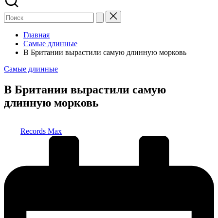
Главная
Самые длинные
В Британии вырастили самую длинную морковь
Опубликовано
Самые длинные
в
В Британии вырастили самую
длинную морковь
Запись
Records Max
от