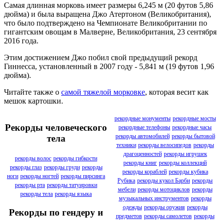
Самая длинная морковь имеет размеры 6,245 м (20 футов 5,86
дюйма) и была выращена Джо Атертоном (Великобритания),
что было подтверждено на Чемпионате Великобритании по
гигантским овощам в Малверне, Великобритания, 23 сентября
2016 года.
Этим достижением Джо побил свой предыдущий рекорд
Гиннесса, установленный в 2007 году - 5,841 м (19 футов 1,96
дюйма).
Читайте также о
самой тяжелой морковке
, которая весит как
мешок картошки.
рекордные монументы
рекордные мосты
Рекорды человеческого
рекордные телефоны
рекордные часы
рекорды автомобилей
рекорды бытовой
тела
техники
рекорды велосипедов
рекорды
драгоценностей
рекорды игрушек
рекорды волос
рекорды гибкости
рекорды книг
рекорды коллекций
рекорды глаз
рекорды груди
рекорды
рекорды кораблей
рекорды кубика
ноги
рекорды ногтей
рекорды пирсинга
Рубика
рекорды кукол Барби
рекорды
рекорды рта
рекорды татуировки
мебели
рекорды мотоциклов
рекорды
рекорды тела
рекорды языка
музыкальных инструментов
рекорды
одежды
рекорды оружия
рекорды
Рекорды по гендеру и
предметов
рекорды самолетов
рекорды