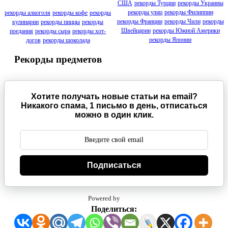
США
рекорды Турции
рекорды Украины
рекорды улиц
рекорды Филиппин
рекорды алкоголя
рекорды кофе
рекорды
рекорды Франции
рекорды Чили
рекорды
кулинарии
рекорды пиццы
рекорды
Швейцарии
рекорды Южной Америки
поедания
рекорды сыра
рекорды хот-
рекорды Японии
догов
рекорды шоколада
Рекорды предметов
Хотите получать новые статьи на email?
Никакого спама, 1 письмо в день, отписаться
можно в один клик.
Подписаться
Powered by
Поделиться: