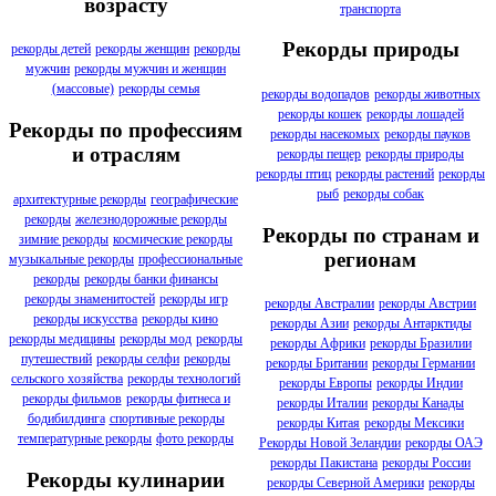
возрасту
транспорта
Рекорды природы
рекорды детей
рекорды женщин
рекорды
мужчин
рекорды мужчин и женщин
(массовые)
рекорды семья
рекорды водопадов
рекорды животных
рекорды кошек
рекорды лошадей
Рекорды по профессиям
рекорды насекомых
рекорды пауков
и отраслям
рекорды пещер
рекорды природы
рекорды птиц
рекорды растений
рекорды
рыб
рекорды собак
архитектурные рекорды
географические
рекорды
железнодорожные рекорды
Рекорды по странам и
зимние рекорды
космические рекорды
регионам
музыкальные рекорды
профессиональные
рекорды
рекорды банки финансы
рекорды знаменитостей
рекорды игр
рекорды Австралии
рекорды Австрии
рекорды искусства
рекорды кино
рекорды Азии
рекорды Антарктиды
рекорды медицины
рекорды мод
рекорды
рекорды Африки
рекорды Бразилии
путешествий
рекорды селфи
рекорды
рекорды Британии
рекорды Германии
сельского хозяйства
рекорды технологий
рекорды Европы
рекорды Индии
рекорды фильмов
рекорды фитнеса и
рекорды Италии
рекорды Канады
бодибилдинга
спортивные рекорды
рекорды Китая
рекорды Мексики
температурные рекорды
фото рекорды
Рекорды Новой Зеландии
рекорды ОАЭ
рекорды Пакистана
рекорды России
Рекорды кулинарии
рекорды Северной Америки
рекорды