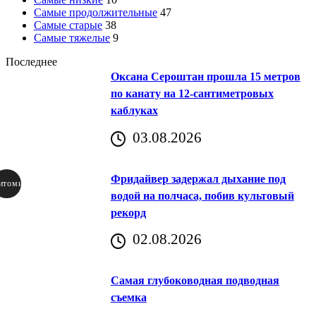
Самые продолжительные
47
Самые старые
38
Самые тяжелые
9
Последнее
Оксана Сероштан прошла 15 метров
по канату на 12-сантиметровых
каблуках
03.08.2026
Фридайвер задержал дыхание под
итомир
водой на полчаса, побив культовый
рекорд
аричич
02.08.2026
Хорватия)
Самая глубоководная подводная
съемка