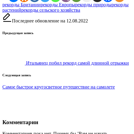
Метки:
рекорды Британии
рекорды Европы
рекорды природы
рекорды
растений
рекорды сельского хозяйства
Последнее обновление на 12.08.2022
Навигация
Предыдущая запись
записи
Итальянец побил рекорд самой длинной отрыжки
Следующая запись
Самое быстрое кругосветное путешествие на самолете
Комментарии
Комментариев пока нет. Почему бы ’Вам не начать