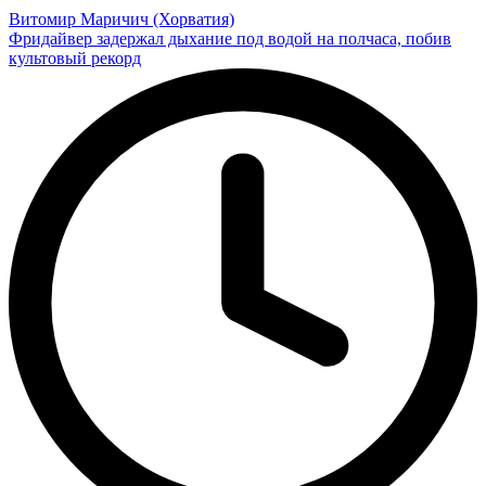
Витомир Маричич (Хорватия)
Фридайвер задержал дыхание под водой на полчаса, побив
культовый рекорд