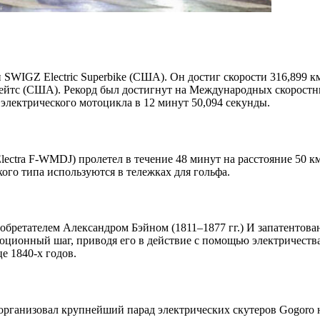
IGZ Electric Superbike (США). Он достиг скорости 316,899 км/
ейтс (США). Рекорд был достигнут на Международных скоростны
 электрического мотоцикла в 12 минут 50,094 секунды.
(Electra F-WMDJ) пролетел в течение 48 минут на расстояние 50
ого типа используются в тележках для гольфа.
бретателем Александром Бэйном (1811–1877 гг.) И запатентован
люционный шаг, приводя его в действие с помощью электричеств
е 1840-х годов.
) организовал крупнейший парад электрических скутеров Gogoro