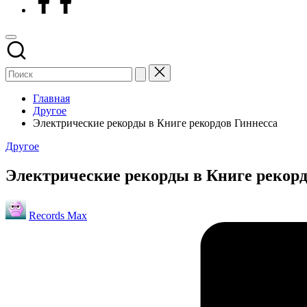
Главная
Другое
Электрические рекорды в Книге рекордов Гиннесса
Опубликовано
Другое
в
Электрические рекорды в Книге рекорд
Запись
Records Max
от