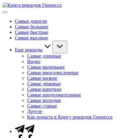
Перейти
Книга
к
Мировые
рекордов
содержимому
рекорды
Гиннесса
Самые дорогие
Гиннесса
Самые большие
Самые быстрые
Самые высокие
Еще рекорды
Самые длинные
Видео
Самые маленькие
Самые многочисленные
Самые низкие
Самые дешевые
Самые короткие
Самые продолжительные
Самые молодые
Самые старые
Другое
Как попасть в Книгу рекордов Гиннесса
Telegram
Facebook