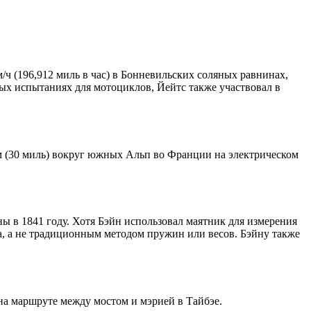
ч (196,912 миль в час) в Бонневильских соляных равнинах,
х испытаниях для мотоциклов, Йейтс также участвовал в
 км (30 миль) вокруг южных Альп во Франции на электрическом
ы в 1841 году. Хотя Бэйн использовал маятник для измерения
а, а не традиционным методом пружин или весов. Бэйну также
 на маршруте между мостом и мэрией в Тайбэе.