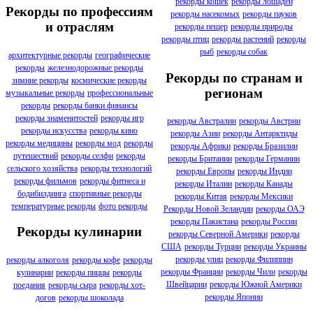
рекорды кошек
рекорды лошадей
Рекорды по профессиям
рекорды насекомых
рекорды пауков
и отраслям
рекорды пещер
рекорды природы
рекорды птиц
рекорды растений
рекорды
рыб
рекорды собак
архитектурные рекорды
географические
рекорды
железнодорожные рекорды
Рекорды по странам и
зимние рекорды
космические рекорды
регионам
музыкальные рекорды
профессиональные
рекорды
рекорды банки финансы
рекорды знаменитостей
рекорды игр
рекорды Австралии
рекорды Австрии
рекорды искусства
рекорды кино
рекорды Азии
рекорды Антарктиды
рекорды медицины
рекорды мод
рекорды
рекорды Африки
рекорды Бразилии
путешествий
рекорды селфи
рекорды
рекорды Британии
рекорды Германии
сельского хозяйства
рекорды технологий
рекорды Европы
рекорды Индии
рекорды фильмов
рекорды фитнеса и
рекорды Италии
рекорды Канады
бодибилдинга
спортивные рекорды
рекорды Китая
рекорды Мексики
температурные рекорды
фото рекорды
Рекорды Новой Зеландии
рекорды ОАЭ
рекорды Пакистана
рекорды России
Рекорды кулинарии
рекорды Северной Америки
рекорды
США
рекорды Турции
рекорды Украины
рекорды улиц
рекорды Филиппин
рекорды алкоголя
рекорды кофе
рекорды
рекорды Франции
рекорды Чили
рекорды
кулинарии
рекорды пиццы
рекорды
Швейцарии
рекорды Южной Америки
поедания
рекорды сыра
рекорды хот-
рекорды Японии
догов
рекорды шоколада