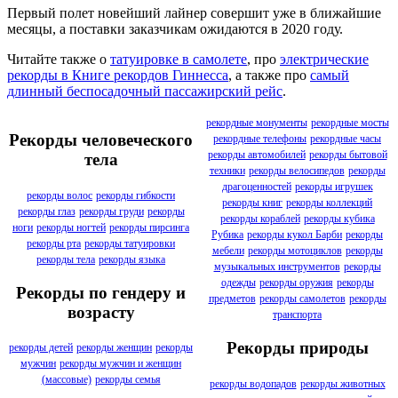
Первый полет новейший лайнер совершит уже в ближайшие
месяцы, а поставки заказчикам ожидаются в 2020 году.
Читайте также о
татуировке в самолете
, про
электрические
рекорды в Книге рекордов Гиннесса
, а также про
самый
длинный беспосадочный пассажирский рейс
.
рекордные монументы
рекордные мосты
Рекорды человеческого
рекордные телефоны
рекордные часы
рекорды автомобилей
рекорды бытовой
тела
техники
рекорды велосипедов
рекорды
драгоценностей
рекорды игрушек
рекорды волос
рекорды гибкости
рекорды книг
рекорды коллекций
рекорды глаз
рекорды груди
рекорды
рекорды кораблей
рекорды кубика
ноги
рекорды ногтей
рекорды пирсинга
Рубика
рекорды кукол Барби
рекорды
рекорды рта
рекорды татуировки
мебели
рекорды мотоциклов
рекорды
рекорды тела
рекорды языка
музыкальных инструментов
рекорды
одежды
рекорды оружия
рекорды
Рекорды по гендеру и
предметов
рекорды самолетов
рекорды
возрасту
транспорта
Рекорды природы
рекорды детей
рекорды женщин
рекорды
мужчин
рекорды мужчин и женщин
(массовые)
рекорды семья
рекорды водопадов
рекорды животных