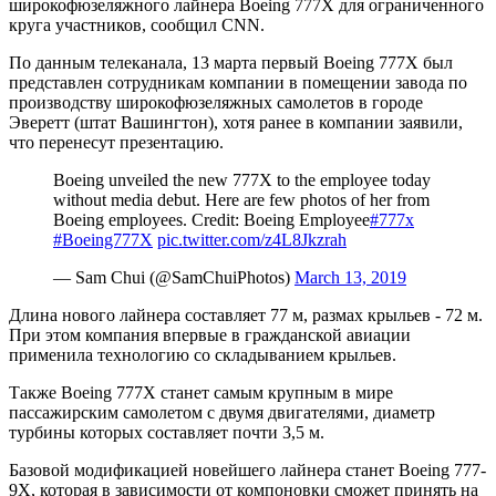
широкофюзеляжного лайнера Boeing 777X для ограниченного
круга участников, сообщил CNN.
По данным телеканала, 13 марта первый Boeing 777X был
представлен сотрудникам компании в помещении завода по
производству широкофюзеляжных самолетов в городе
Эверетт (штат Вашингтон), хотя ранее в компании заявили,
что перенесут презентацию.
Boeing unveiled the new 777X to the employee today
without media debut. Here are few photos of her from
Boeing employees. Credit: Boeing Employee
#777x
#Boeing777X
pic.twitter.com/z4L8Jkzrah
— Sam Chui (@SamChuiPhotos)
March 13, 2019
Длина нового лайнера составляет 77 м, размах крыльев - 72 м.
При этом компания впервые в гражданской авиации
применила технологию со складыванием крыльев.
Также Boeing 777X станет самым крупным в мире
пассажирским самолетом с двумя двигателями, диаметр
турбины которых составляет почти 3,5 м.
Базовой модификацией новейшего лайнера станет Boeing 777-
9X, которая в зависимости от компоновки сможет принять на