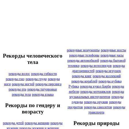
рекордные монументы
рекордные мосты
Рекорды человеческого
рекордные телефоны
рекордные часы
рекорды автомобилей
рекорды бытовой
тела
техники
рекорды велосипедов
рекорды
драгоценностей
рекорды игрушек
рекорды волос
рекорды гибкости
рекорды книг
рекорды коллекций
рекорды глаз
рекорды груди
рекорды
рекорды кораблей
рекорды кубика
ноги
рекорды ногтей
рекорды пирсинга
Рубика
рекорды кукол Барби
рекорды
рекорды рта
рекорды татуировки
мебели
рекорды мотоциклов
рекорды
рекорды тела
рекорды языка
музыкальных инструментов
рекорды
одежды
рекорды оружия
рекорды
Рекорды по гендеру и
предметов
рекорды самолетов
рекорды
возрасту
транспорта
Рекорды природы
рекорды детей
рекорды женщин
рекорды
мужчин
рекорды мужчин и женщин