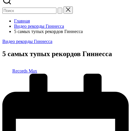
Главная
Видео рекорды Гиннесса
5 самых тупых рекордов Гиннесса
Опубликовано
Видео рекорды Гиннесса
в
5 самых тупых рекордов Гиннесса
Запись
Records Max
от