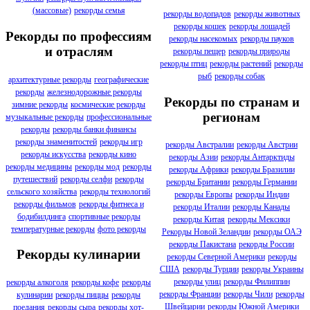
(массовые)
рекорды семья
рекорды водопадов
рекорды животных
рекорды кошек
рекорды лошадей
Рекорды по профессиям
рекорды насекомых
рекорды пауков
и отраслям
рекорды пещер
рекорды природы
рекорды птиц
рекорды растений
рекорды
рыб
рекорды собак
архитектурные рекорды
географические
рекорды
железнодорожные рекорды
Рекорды по странам и
зимние рекорды
космические рекорды
регионам
музыкальные рекорды
профессиональные
рекорды
рекорды банки финансы
рекорды знаменитостей
рекорды игр
рекорды Австралии
рекорды Австрии
рекорды искусства
рекорды кино
рекорды Азии
рекорды Антарктиды
рекорды медицины
рекорды мод
рекорды
рекорды Африки
рекорды Бразилии
путешествий
рекорды селфи
рекорды
рекорды Британии
рекорды Германии
сельского хозяйства
рекорды технологий
рекорды Европы
рекорды Индии
рекорды фильмов
рекорды фитнеса и
рекорды Италии
рекорды Канады
бодибилдинга
спортивные рекорды
рекорды Китая
рекорды Мексики
температурные рекорды
фото рекорды
Рекорды Новой Зеландии
рекорды ОАЭ
рекорды Пакистана
рекорды России
Рекорды кулинарии
рекорды Северной Америки
рекорды
США
рекорды Турции
рекорды Украины
рекорды улиц
рекорды Филиппин
рекорды алкоголя
рекорды кофе
рекорды
рекорды Франции
рекорды Чили
рекорды
кулинарии
рекорды пиццы
рекорды
Швейцарии
рекорды Южной Америки
поедания
рекорды сыра
рекорды хот-