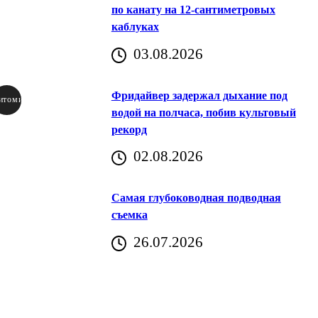
по канату на 12-сантиметровых
каблуках
03.08.2026
Фридайвер задержал дыхание под
итомир
водой на полчаса, побив культовый
рекорд
аричич
02.08.2026
Хорватия)
Самая глубоководная подводная
съемка
26.07.2026