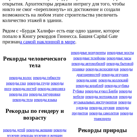
открытия. Архитекторы держали интригу для того, чтобы
никто не смог «переплюнуть» их достижение и создали
возможность на любом этапе строительства увеличить
количество этажей в здании.
Рядом с «Бурдж Халифа» есть еще одно здание, которое
попало в Книгу рекордов Гиннесса. Башня Capital Gate
признан
а самой наклонной в мире
.
рекордные монументы
рекордные мосты
Рекорды человеческого
рекордные телефоны
рекордные часы
рекорды автомобилей
рекорды бытовой
тела
техники
рекорды велосипедов
рекорды
драгоценностей
рекорды игрушек
рекорды волос
рекорды гибкости
рекорды книг
рекорды коллекций
рекорды глаз
рекорды груди
рекорды
рекорды кораблей
рекорды кубика
ноги
рекорды ногтей
рекорды пирсинга
Рубика
рекорды кукол Барби
рекорды
рекорды рта
рекорды татуировки
мебели
рекорды мотоциклов
рекорды
рекорды тела
рекорды языка
музыкальных инструментов
рекорды
одежды
рекорды оружия
рекорды
Рекорды по гендеру и
предметов
рекорды самолетов
рекорды
возрасту
транспорта
Рекорды природы
рекорды детей
рекорды женщин
рекорды
мужчин
рекорды мужчин и женщин