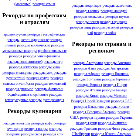
(массовые)
рекорды семья
рекорды водопадов
рекорды животных
рекорды кошек
рекорды лошадей
Рекорды по профессиям
рекорды насекомых
рекорды пауков
и отраслям
рекорды пещер
рекорды природы
рекорды птиц
рекорды растений
рекорды
рыб
рекорды собак
архитектурные рекорды
географические
рекорды
железнодорожные рекорды
Рекорды по странам и
зимние рекорды
космические рекорды
регионам
музыкальные рекорды
профессиональные
рекорды
рекорды банки финансы
рекорды знаменитостей
рекорды игр
рекорды Австралии
рекорды Австрии
рекорды искусства
рекорды кино
рекорды Азии
рекорды Антарктиды
рекорды медицины
рекорды мод
рекорды
рекорды Африки
рекорды Бразилии
путешествий
рекорды селфи
рекорды
рекорды Британии
рекорды Германии
сельского хозяйства
рекорды технологий
рекорды Европы
рекорды Индии
рекорды фильмов
рекорды фитнеса и
рекорды Италии
рекорды Канады
бодибилдинга
спортивные рекорды
рекорды Китая
рекорды Мексики
температурные рекорды
фото рекорды
Рекорды Новой Зеландии
рекорды ОАЭ
рекорды Пакистана
рекорды России
Рекорды кулинарии
рекорды Северной Америки
рекорды
США
рекорды Турции
рекорды Украины
рекорды улиц
рекорды Филиппин
рекорды алкоголя
рекорды кофе
рекорды
рекорды Франции
рекорды Чили
рекорды
кулинарии
рекорды пиццы
рекорды
Швейцарии
рекорды Южной Америки
поедания
рекорды сыра
рекорды хот-