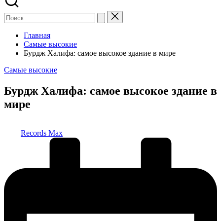
Главная
Самые высокие
Бурдж Халифа: самое высокое здание в мире
Опубликовано
Самые высокие
в
Бурдж Халифа: самое высокое здание в
мире
Запись
Records Max
от