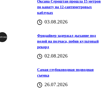
Оксана Сероштан прошла 15 метров
по канату на 12-сантиметровых
каблуках
03.08.2026
Фридайвер задержал дыхание под
итомир
водой на полчаса, побив культовый
рекорд
аричич
02.08.2026
Хорватия)
Самая глубоководная подводная
съемка
26.07.2026