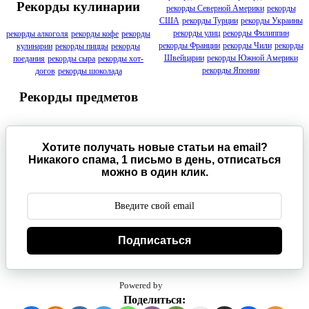
Рекорды кулинарии
рекорды Северной Америки
рекорды
США
рекорды Турции
рекорды Украины
рекорды улиц
рекорды Филиппин
рекорды алкоголя
рекорды кофе
рекорды
рекорды Франции
рекорды Чили
рекорды
кулинарии
рекорды пиццы
рекорды
Швейцарии
рекорды Южной Америки
поедания
рекорды сыра
рекорды хот-
рекорды Японии
догов
рекорды шоколада
Рекорды предметов
Хотите получать новые статьи на email?
Никакого спама, 1 письмо в день, отписаться
можно в один клик.
Подписаться
Powered by
Поделиться: