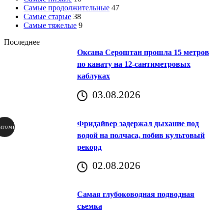
Самые продолжительные
47
Самые старые
38
Самые тяжелые
9
Последнее
Оксана Сероштан прошла 15 метров
по канату на 12-сантиметровых
каблуках
03.08.2026
Фридайвер задержал дыхание под
итомир
водой на полчаса, побив культовый
рекорд
аричич
02.08.2026
Хорватия)
Самая глубоководная подводная
съемка