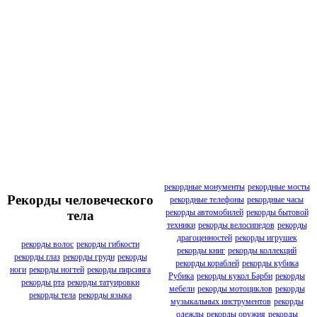
рекордные монументы
рекордные мосты
Рекорды человеческого
рекордные телефоны
рекордные часы
рекорды автомобилей
рекорды бытовой
тела
техники
рекорды велосипедов
рекорды
драгоценностей
рекорды игрушек
рекорды волос
рекорды гибкости
рекорды книг
рекорды коллекций
рекорды глаз
рекорды груди
рекорды
рекорды кораблей
рекорды кубика
ноги
рекорды ногтей
рекорды пирсинга
Рубика
рекорды кукол Барби
рекорды
рекорды рта
рекорды татуировки
мебели
рекорды мотоциклов
рекорды
рекорды тела
рекорды языка
музыкальных инструментов
рекорды
одежды
рекорды оружия
рекорды