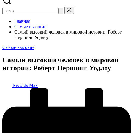
Главная
Самые высокие
Самый высокий человек в мировой истории: Роберт
Першинг Уодлоу
Опубликовано
Самые высокие
в
Самый высокий человек в мировой
истории: Роберт Першинг Уодлоу
Запись
Records Max
от