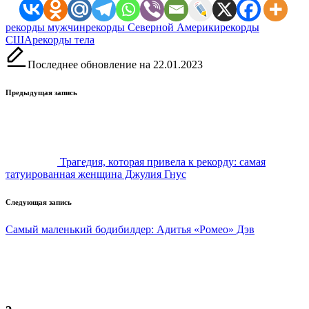
Метки:
рекорды мужчин
рекорды Северной Америки
рекорды
США
рекорды тела
Последнее обновление на 22.01.2023
Навигация
Предыдущая запись
записи
Трагедия, которая привела к рекорду: самая
татуированная женщина Джулия Гнус
Следующая запись
Самый маленький бодибилдер: Адитья «Ромео» Дэв