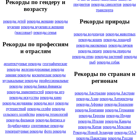
Рекорды по гендеру и
предметов
рекорды самолетов
рекорды
возрасту
транспорта
Рекорды природы
рекорды детей
рекорды женщин
рекорды
мужчин
рекорды мужчин и женщин
(массовые)
рекорды семья
рекорды водопадов
рекорды животных
рекорды кошек
рекорды лошадей
Рекорды по профессиям
рекорды насекомых
рекорды пауков
и отраслям
рекорды пещер
рекорды природы
рекорды птиц
рекорды растений
рекорды
рыб
рекорды собак
архитектурные рекорды
географические
рекорды
железнодорожные рекорды
Рекорды по странам и
зимние рекорды
космические рекорды
регионам
музыкальные рекорды
профессиональные
рекорды
рекорды банки финансы
рекорды знаменитостей
рекорды игр
рекорды Австралии
рекорды Австрии
рекорды искусства
рекорды кино
рекорды Азии
рекорды Антарктиды
рекорды медицины
рекорды мод
рекорды
рекорды Африки
рекорды Бразилии
путешествий
рекорды селфи
рекорды
рекорды Британии
рекорды Германии
сельского хозяйства
рекорды технологий
рекорды Европы
рекорды Индии
рекорды фильмов
рекорды фитнеса и
рекорды Италии
рекорды Канады
бодибилдинга
спортивные рекорды
рекорды Китая
рекорды Мексики
температурные рекорды
фото рекорды
Рекорды Новой Зеландии
рекорды ОАЭ
рекорды Пакистана
рекорды России