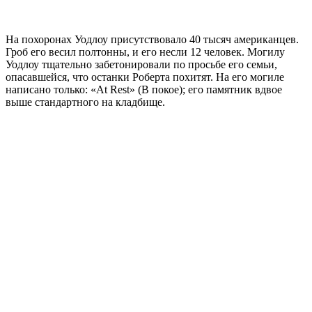
На похоронах Уодлоу присутствовало 40 тысяч американцев.
Гроб его весил полтонны, и его несли 12 человек. Могилу
Уодлоу тщательно забетонировали по просьбе его семьи,
опасавшейся, что останки Роберта похитят. На его могиле
написано только: «At Rest» (В покое); его памятник вдвое
выше стандартного на кладбище.