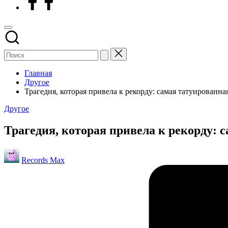
Главная
Другое
Трагедия, которая привела к рекорду: самая татуирован
Опубликовано
Другое
в
Трагедия, которая привела к рекорду:
Запись
Records Max
от