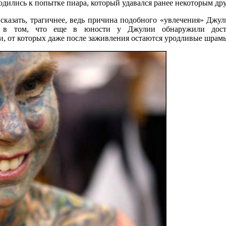
дились к попытке пиара, который удавался ранее некоторым дру
е сказать, трагичнее, ведь причина подобного «увлечения» Джу
о в том, что еще в юности у Джулии обнаружили доста
и, от которых даже после заживления остаются уродливые шрам