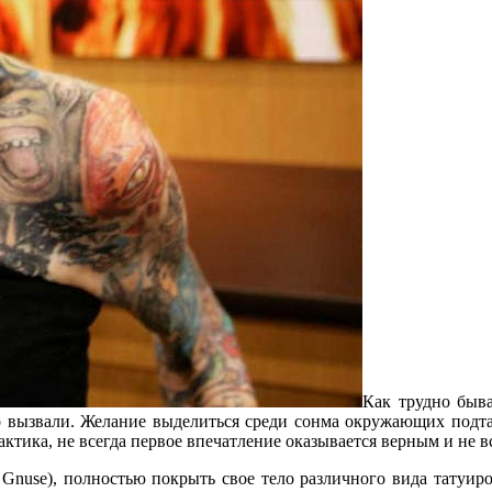
Как трудно быва
го вызвали. Желание выделиться среди сонма окружающих подт
ктика, не всегда первое впечатление оказывается верным и не в
Gnuse), полностью покрыть свое тело различного вида татуиро