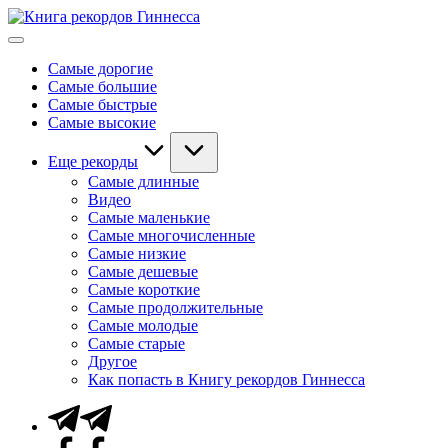
Перейти
Книга
к
Мировые
рекордов
содержимому
рекорды
Гиннесса
Самые дорогие
Гиннесса
Самые большие
Самые быстрые
Самые высокие
Еще рекорды
Самые длинные
Видео
Самые маленькие
Самые многочисленные
Самые низкие
Самые дешевые
Самые короткие
Самые продолжительные
Самые молодые
Самые старые
Другое
Как попасть в Книгу рекордов Гиннесса
Telegram
Facebook