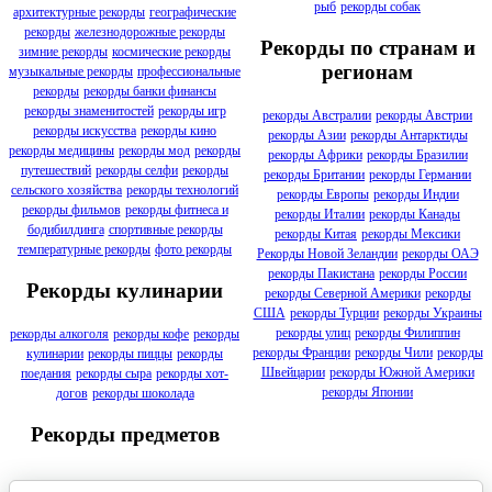
рыб
рекорды собак
архитектурные рекорды
географические
рекорды
железнодорожные рекорды
Рекорды по странам и
зимние рекорды
космические рекорды
регионам
музыкальные рекорды
профессиональные
рекорды
рекорды банки финансы
рекорды знаменитостей
рекорды игр
рекорды Австралии
рекорды Австрии
рекорды искусства
рекорды кино
рекорды Азии
рекорды Антарктиды
рекорды медицины
рекорды мод
рекорды
рекорды Африки
рекорды Бразилии
путешествий
рекорды селфи
рекорды
рекорды Британии
рекорды Германии
сельского хозяйства
рекорды технологий
рекорды Европы
рекорды Индии
рекорды фильмов
рекорды фитнеса и
рекорды Италии
рекорды Канады
бодибилдинга
спортивные рекорды
рекорды Китая
рекорды Мексики
температурные рекорды
фото рекорды
Рекорды Новой Зеландии
рекорды ОАЭ
рекорды Пакистана
рекорды России
Рекорды кулинарии
рекорды Северной Америки
рекорды
США
рекорды Турции
рекорды Украины
рекорды улиц
рекорды Филиппин
рекорды алкоголя
рекорды кофе
рекорды
рекорды Франции
рекорды Чили
рекорды
кулинарии
рекорды пиццы
рекорды
Швейцарии
рекорды Южной Америки
поедания
рекорды сыра
рекорды хот-
рекорды Японии
догов
рекорды шоколада
Рекорды предметов