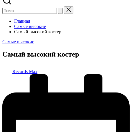
Главная
Самые высокие
Самый высокий костер
Опубликовано
Самые высокие
в
Самый высокий костер
Запись
Records Max
от