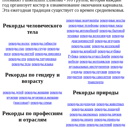
год организует костер в ознаменование окончания карнавала.
Эта ежегодная традиция существует со времен средневековья.
рекордные монументы
рекордные мосты
Рекорды человеческого
рекордные телефоны
рекордные часы
рекорды автомобилей
рекорды бытовой
тела
техники
рекорды велосипедов
рекорды
драгоценностей
рекорды игрушек
рекорды волос
рекорды гибкости
рекорды книг
рекорды коллекций
рекорды глаз
рекорды груди
рекорды
рекорды кораблей
рекорды кубика
ноги
рекорды ногтей
рекорды пирсинга
Рубика
рекорды кукол Барби
рекорды
рекорды рта
рекорды татуировки
мебели
рекорды мотоциклов
рекорды
рекорды тела
рекорды языка
музыкальных инструментов
рекорды
одежды
рекорды оружия
рекорды
Рекорды по гендеру и
предметов
рекорды самолетов
рекорды
возрасту
транспорта
Рекорды природы
рекорды детей
рекорды женщин
рекорды
мужчин
рекорды мужчин и женщин
(массовые)
рекорды семья
рекорды водопадов
рекорды животных
рекорды кошек
рекорды лошадей
Рекорды по профессиям
рекорды насекомых
рекорды пауков
и отраслям
рекорды пещер
рекорды природы
рекорды птиц
рекорды растений
рекорды