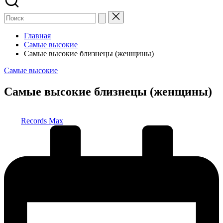
Главная
Самые высокие
Самые высокие близнецы (женщины)
Опубликовано
Самые высокие
в
Самые высокие близнецы (женщины)
Запись
Records Max
от