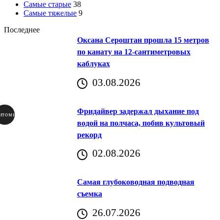
Самые старые
38
Самые тяжелые
9
Последнее
Оксана Сероштан прошла 15 метров
по канату на 12-сантиметровых
каблуках
03.08.2026
Фридайвер задержал дыхание под
итомир
водой на полчаса, побив культовый
рекорд
аричич
02.08.2026
Хорватия)
Самая глубоководная подводная
съемка
26.07.2026