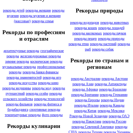
Рекорды природы
рекорды детей
рекорды женщин
рекорды
мужчин
рекорды мужчин и женщин
(массовые)
рекорды семья
рекорды водопадов
рекорды животных
рекорды кошек
рекорды лошадей
Рекорды по профессиям
рекорды насекомых
рекорды пауков
и отраслям
рекорды пещер
рекорды природы
рекорды птиц
рекорды растений
рекорды
рыб
рекорды собак
архитектурные рекорды
географические
рекорды
железнодорожные рекорды
Рекорды по странам и
зимние рекорды
космические рекорды
регионам
музыкальные рекорды
профессиональные
рекорды
рекорды банки финансы
рекорды знаменитостей
рекорды игр
рекорды Австралии
рекорды Австрии
рекорды искусства
рекорды кино
рекорды Азии
рекорды Антарктиды
рекорды медицины
рекорды мод
рекорды
рекорды Африки
рекорды Бразилии
путешествий
рекорды селфи
рекорды
рекорды Британии
рекорды Германии
сельского хозяйства
рекорды технологий
рекорды Европы
рекорды Индии
рекорды фильмов
рекорды фитнеса и
рекорды Италии
рекорды Канады
бодибилдинга
спортивные рекорды
рекорды Китая
рекорды Мексики
температурные рекорды
фото рекорды
Рекорды Новой Зеландии
рекорды ОАЭ
рекорды Пакистана
рекорды России
Рекорды кулинарии
рекорды Северной Америки
рекорды
США
рекорды Турции
рекорды Украины