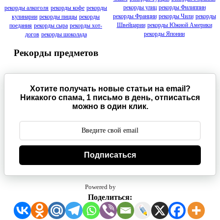
рекорды улиц
рекорды Филиппин
рекорды алкоголя
рекорды кофе
рекорды
рекорды Франции
рекорды Чили
рекорды
кулинарии
рекорды пиццы
рекорды
Швейцарии
рекорды Южной Америки
поедания
рекорды сыра
рекорды хот-
рекорды Японии
догов
рекорды шоколада
Рекорды предметов
Хотите получать новые статьи на email?
Никакого спама, 1 письмо в день, отписаться
можно в один клик.
Подписаться
Powered by
Поделиться: