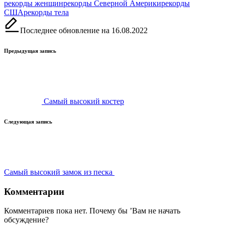
Метки:
рекорды женщин
рекорды Северной Америки
рекорды
США
рекорды тела
Последнее обновление на 16.08.2022
Навигация
Предыдущая запись
записи
Самый высокий костер
Следующая запись
Самый высокий замок из песка
Комментарии
Комментариев пока нет. Почему бы ’Вам не начать
обсуждение?