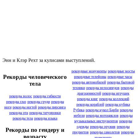
Энн и Клэр Рехт за кулисами выступлений.
рекордные монументы
рекордные мосты
Рекорды человеческого
рекордные телефоны
рекордные часы
рекорды автомобилей
рекорды бытовой
тела
техники
рекорды велосипедов
рекорды
драгоценностей
рекорды игрушек
рекорды волос
рекорды гибкости
рекорды книг
рекорды коллекций
рекорды глаз
рекорды груди
рекорды
рекорды кораблей
рекорды кубика
ноги
рекорды ногтей
рекорды пирсинга
Рубика
рекорды кукол Барби
рекорды
рекорды рта
рекорды татуировки
мебели
рекорды мотоциклов
рекорды
рекорды тела
рекорды языка
музыкальных инструментов
рекорды
одежды
рекорды оружия
рекорды
Рекорды по гендеру и
предметов
рекорды самолетов
рекорды
возрасту
транспорта