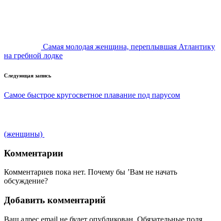
Навигация
записи
Самая молодая женщина, переплывшая Атлантику
на гребной лодке
Следующая запись
Самое быстрое кругосветное плавание под парусом
(женщины)
Комментарии
Комментариев пока нет. Почему бы ’Вам не начать
обсуждение?
Добавить комментарий
Ваш адрес email не будет опубликован.
Обязательные поля