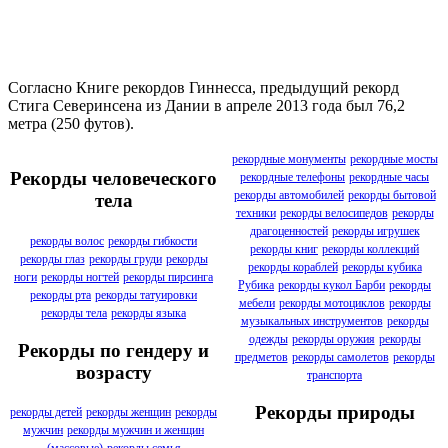
Согласно Книге рекордов Гиннесса, предыдущий рекорд
Стига Северинсена из Дании в апреле 2013 года был 76,2
метра (250 футов).
рекордные монументы
рекордные мосты
Рекорды человеческого
рекордные телефоны
рекордные часы
рекорды автомобилей
рекорды бытовой
тела
техники
рекорды велосипедов
рекорды
драгоценностей
рекорды игрушек
рекорды волос
рекорды гибкости
рекорды книг
рекорды коллекций
рекорды глаз
рекорды груди
рекорды
рекорды кораблей
рекорды кубика
ноги
рекорды ногтей
рекорды пирсинга
Рубика
рекорды кукол Барби
рекорды
рекорды рта
рекорды татуировки
мебели
рекорды мотоциклов
рекорды
рекорды тела
рекорды языка
музыкальных инструментов
рекорды
одежды
рекорды оружия
рекорды
Рекорды по гендеру и
предметов
рекорды самолетов
рекорды
возрасту
транспорта
Рекорды природы
рекорды детей
рекорды женщин
рекорды
мужчин
рекорды мужчин и женщин