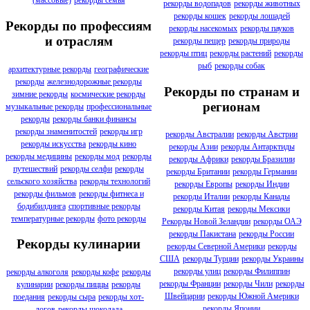
(массовые)
рекорды семья
рекорды водопадов
рекорды животных
рекорды кошек
рекорды лошадей
Рекорды по профессиям
рекорды насекомых
рекорды пауков
и отраслям
рекорды пещер
рекорды природы
рекорды птиц
рекорды растений
рекорды
рыб
рекорды собак
архитектурные рекорды
географические
рекорды
железнодорожные рекорды
Рекорды по странам и
зимние рекорды
космические рекорды
регионам
музыкальные рекорды
профессиональные
рекорды
рекорды банки финансы
рекорды знаменитостей
рекорды игр
рекорды Австралии
рекорды Австрии
рекорды искусства
рекорды кино
рекорды Азии
рекорды Антарктиды
рекорды медицины
рекорды мод
рекорды
рекорды Африки
рекорды Бразилии
путешествий
рекорды селфи
рекорды
рекорды Британии
рекорды Германии
сельского хозяйства
рекорды технологий
рекорды Европы
рекорды Индии
рекорды фильмов
рекорды фитнеса и
рекорды Италии
рекорды Канады
бодибилдинга
спортивные рекорды
рекорды Китая
рекорды Мексики
температурные рекорды
фото рекорды
Рекорды Новой Зеландии
рекорды ОАЭ
рекорды Пакистана
рекорды России
Рекорды кулинарии
рекорды Северной Америки
рекорды
США
рекорды Турции
рекорды Украины
рекорды улиц
рекорды Филиппин
рекорды алкоголя
рекорды кофе
рекорды
рекорды Франции
рекорды Чили
рекорды
кулинарии
рекорды пиццы
рекорды
Швейцарии
рекорды Южной Америки
поедания
рекорды сыра
рекорды хот-
рекорды Японии
догов
рекорды шоколада