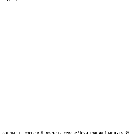
Заплыв на озере в Лахосте на севере Чехии занял 1 минуту 35