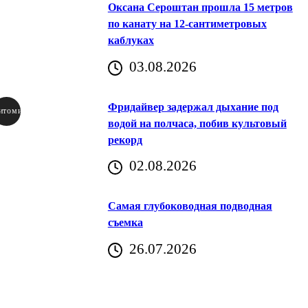
Оксана Сероштан прошла 15 метров
по канату на 12-сантиметровых
каблуках
03.08.2026
Фридайвер задержал дыхание под
итомир
водой на полчаса, побив культовый
рекорд
аричич
02.08.2026
Хорватия)
Самая глубоководная подводная
съемка
26.07.2026