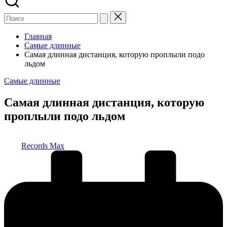
Главная
Самые длинные
Самая длинная дистанция, которую проплыли подо
льдом
Опубликовано
Самые длинные
в
Самая длинная дистанция, которую
проплыли подо льдом
Запись
Records Max
от