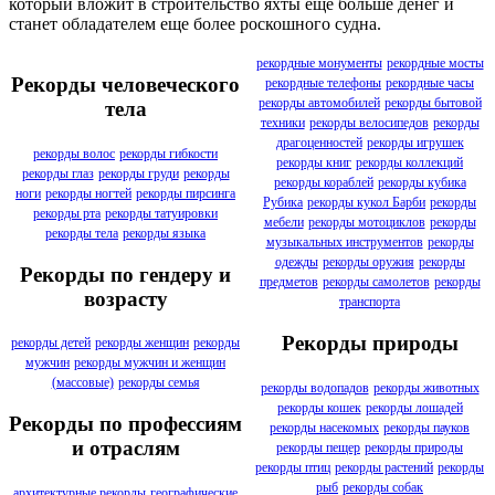
который вложит в строительство яхты еще больше денег и
станет обладателем еще более роскошного судна.
рекордные монументы
рекордные мосты
Рекорды человеческого
рекордные телефоны
рекордные часы
рекорды автомобилей
рекорды бытовой
тела
техники
рекорды велосипедов
рекорды
драгоценностей
рекорды игрушек
рекорды волос
рекорды гибкости
рекорды книг
рекорды коллекций
рекорды глаз
рекорды груди
рекорды
рекорды кораблей
рекорды кубика
ноги
рекорды ногтей
рекорды пирсинга
Рубика
рекорды кукол Барби
рекорды
рекорды рта
рекорды татуировки
мебели
рекорды мотоциклов
рекорды
рекорды тела
рекорды языка
музыкальных инструментов
рекорды
одежды
рекорды оружия
рекорды
Рекорды по гендеру и
предметов
рекорды самолетов
рекорды
возрасту
транспорта
Рекорды природы
рекорды детей
рекорды женщин
рекорды
мужчин
рекорды мужчин и женщин
(массовые)
рекорды семья
рекорды водопадов
рекорды животных
рекорды кошек
рекорды лошадей
Рекорды по профессиям
рекорды насекомых
рекорды пауков
и отраслям
рекорды пещер
рекорды природы
рекорды птиц
рекорды растений
рекорды
рыб
рекорды собак
архитектурные рекорды
географические