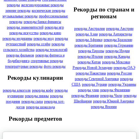
рекорды
железнодорожные рекорды
Рекорды по странам и
зимние рекорды
космические рекорды
регионам
музыкальные рекорды
профессиональные
рекорды
рекорды банки финансы
рекорды знаменитостей
рекорды игр
рекорды Австралии
рекорды Австрии
рекорды искусства
рекорды кино
рекорды Азии
рекорды Антарктиды
рекорды медицины
рекорды мод
рекорды
рекорды Африки
рекорды Бразилии
путешествий
рекорды селфи
рекорды
рекорды Британии
рекорды Германии
сельского хозяйства
рекорды технологий
рекорды Европы
рекорды Индии
рекорды фильмов
рекорды фитнеса и
рекорды Италии
рекорды Канады
бодибилдинга
спортивные рекорды
рекорды Китая
рекорды Мексики
температурные рекорды
фото рекорды
Рекорды Новой Зеландии
рекорды ОАЭ
рекорды Пакистана
рекорды России
Рекорды кулинарии
рекорды Северной Америки
рекорды
США
рекорды Турции
рекорды Украины
рекорды улиц
рекорды Филиппин
рекорды алкоголя
рекорды кофе
рекорды
рекорды Франции
рекорды Чили
рекорды
кулинарии
рекорды пиццы
рекорды
Швейцарии
рекорды Южной Америки
поедания
рекорды сыра
рекорды хот-
рекорды Японии
догов
рекорды шоколада
Рекорды предметов