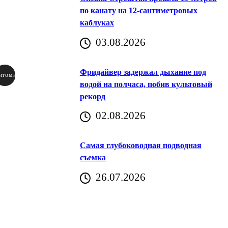
по канату на 12-сантиметровых
каблуках
03.08.2026
Фридайвер задержал дыхание под
итомир
водой на полчаса, побив культовый
рекорд
аричич
02.08.2026
Хорватия)
Самая глубоководная подводная
съемка
26.07.2026