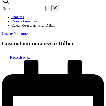
Главная
Самые большие
Самая большая яхта: Dilbar
Опубликовано
Самые большие
в
Самая большая яхта: Dilbar
Запись
Records Max
от