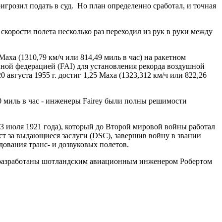
игрозил подать в суд. Но план определенно сработал, и точная
корости полета несколько раз переходил из рук в руки между
аха (1310,79 км/ч или 814,49 миль в час) на ракетном
ной федерацией (FAI) для установления рекорда воздушной
густа 1955 г. достиг 1,25 Маха (1323,312 км/ч или 822,26
00 миль в час - инженеры Fairey были полны решимости
23 июля 1921 года), который до Второй мировой войны работал
ест за выдающиеся заслуги (DSC), завершив войну в звании
дования транс- и дозвуковых полетов.
ли разработаны шотландским авиационным инженером Робертом