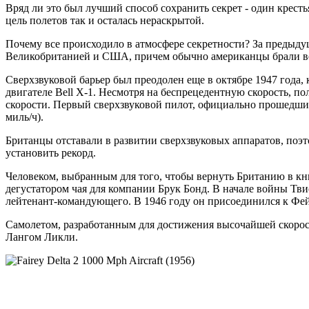
Вряд ли это был лучший способ сохранить секрет - один кресть
цель полетов так и осталась нераскрытой.
Почему все происходило в атмосфере секретности? За предыдущ
Великобританией и США, причем обычно американцы брали в
Сверхзвуковой барьер был преодолен еще в октябре 1947 года, 
двигателе Bell X-1. Несмотря на беспрецедентную скорость, 
скорости. Первый сверхзвуковой пилот, официально прошедший 
миль/ч).
Британцы отставали в развитии сверхзвуковых аппаратов, поэт
установить рекорд.
Человеком, выбранным для того, чтобы вернуть Британию в кн
дегустатором чая для компании Брук Бонд. В начале войны Тви
лейтенант-командующего. В 1946 году он присоединился к Фейр
Самолетом, разработанным для достижения высочайшей скорос
Лангом Ликли.