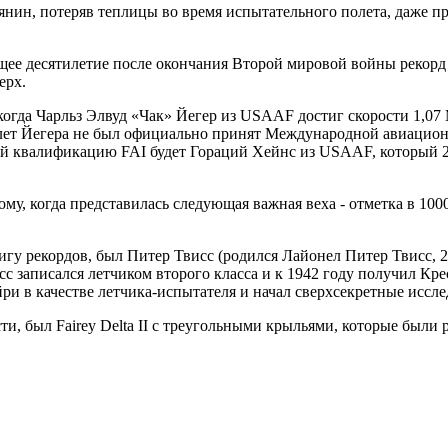
янин, потеряв теплицы во время испытательного полета, даже пр
ее десятилетие после окончания Второй мировой войны рекорд с
ерх.
когда Чарльз Элвуд «Чак» Йегер из USAAF достиг скорости 1,07 М
полет Йегера не был официально принят Международной авиацион
квалификацию FAI будет Гораций Хейнс из USAAF, который 20 ав
ому, когда представилась следующая важная веха - отметка в 10
игу рекордов, был Питер Твисс (родился Лайонел Питер Твисс, 
сс записался летчиком второго класса и к 1942 году получил Кр
и в качестве летчика-испытателя и начал сверхсекретные иссле
ти, был Fairey Delta II с треугольными крыльями, которые бы