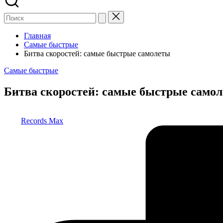
Главная
Самые быстрые
Битва скоростей: самые быстрые самолеты
Опубликовано
Самые быстрые
в
Битва скоростей: самые быстрые само
Запись
Records Max
от