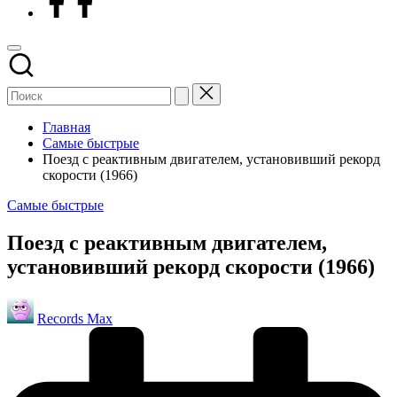
Главная
Самые быстрые
Поезд с реактивным двигателем, установивший рекорд
скорости (1966)
Опубликовано
Самые быстрые
в
Поезд с реактивным двигателем,
установивший рекорд скорости (1966)
Запись
Records Max
от