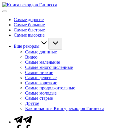
Перейти
Книга
к
Мировые
рекордов
содержимому
рекорды
Гиннесса
Самые дорогие
Гиннесса
Самые большие
Самые быстрые
Самые высокие
Еще рекорды
Самые длинные
Видео
Самые маленькие
Самые многочисленные
Самые низкие
Самые дешевые
Самые короткие
Самые продолжительные
Самые молодые
Самые старые
Другое
Как попасть в Книгу рекордов Гиннесса
Telegram
Facebook