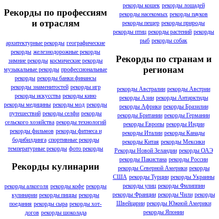
рекорды кошек
рекорды лошадей
Рекорды по профессиям
рекорды насекомых
рекорды пауков
и отраслям
рекорды пещер
рекорды природы
рекорды птиц
рекорды растений
рекорды
рыб
рекорды собак
архитектурные рекорды
географические
рекорды
железнодорожные рекорды
Рекорды по странам и
зимние рекорды
космические рекорды
регионам
музыкальные рекорды
профессиональные
рекорды
рекорды банки финансы
рекорды знаменитостей
рекорды игр
рекорды Австралии
рекорды Австрии
рекорды искусства
рекорды кино
рекорды Азии
рекорды Антарктиды
рекорды медицины
рекорды мод
рекорды
рекорды Африки
рекорды Бразилии
путешествий
рекорды селфи
рекорды
рекорды Британии
рекорды Германии
сельского хозяйства
рекорды технологий
рекорды Европы
рекорды Индии
рекорды фильмов
рекорды фитнеса и
рекорды Италии
рекорды Канады
бодибилдинга
спортивные рекорды
рекорды Китая
рекорды Мексики
температурные рекорды
фото рекорды
Рекорды Новой Зеландии
рекорды ОАЭ
рекорды Пакистана
рекорды России
Рекорды кулинарии
рекорды Северной Америки
рекорды
США
рекорды Турции
рекорды Украины
рекорды улиц
рекорды Филиппин
рекорды алкоголя
рекорды кофе
рекорды
рекорды Франции
рекорды Чили
рекорды
кулинарии
рекорды пиццы
рекорды
Швейцарии
рекорды Южной Америки
поедания
рекорды сыра
рекорды хот-
рекорды Японии
догов
рекорды шоколада