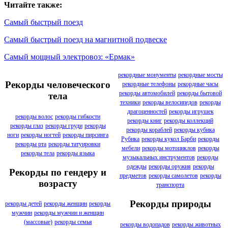
Читайте также:
Самый быстрый поезд
Самый быстрый поезд на магнитной подвеске
Самый мощный электровоз: «Ермак»
рекордные монументы
рекордные мосты
Рекорды человеческого
рекордные телефоны
рекордные часы
рекорды автомобилей
рекорды бытовой
тела
техники
рекорды велосипедов
рекорды
драгоценностей
рекорды игрушек
рекорды волос
рекорды гибкости
рекорды книг
рекорды коллекций
рекорды глаз
рекорды груди
рекорды
рекорды кораблей
рекорды кубика
ноги
рекорды ногтей
рекорды пирсинга
Рубика
рекорды кукол Барби
рекорды
рекорды рта
рекорды татуировки
мебели
рекорды мотоциклов
рекорды
рекорды тела
рекорды языка
музыкальных инструментов
рекорды
одежды
рекорды оружия
рекорды
Рекорды по гендеру и
предметов
рекорды самолетов
рекорды
возрасту
транспорта
Рекорды природы
рекорды детей
рекорды женщин
рекорды
мужчин
рекорды мужчин и женщин
(массовые)
рекорды семья
рекорды водопадов
рекорды животных