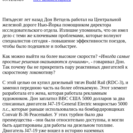
Пятьдесят лет назад Дон Ветцель работал на Центральной
железной дороге Нью-Йорка помощником директора
исследовательского отдела. Излишне упоминать, что он имел
дело с теми же ключевыми проблемами, которые волнуют
специалистов сегодня - повышение эффективности поездов,
чтобы было подешевле и побыстрее.
Как можно выйти на более высокие скорости? «
Иногда самые
простые решения оказываются лучшими
», - говаривал Дон.
Так почему бы не прикрепить пару реактивных двигателей к
скоростному локомотиву?
С этой целью он купил дизельный тягач Budd Rail (RDC-3), и
заменил переднюю часть на более обтекаемую. Этот элемент
разработала его жена, которая работала рекламным
художником. Дон заплатил ВВС США 5000 долларов за два
списанных двигателя J47-19 General Electric мощностью 5000
л.с., которые раньше использовались на бомбардировщиках
Convair B-36 Peacemaker. У этих турбин было два
преимущества - они были относительно доступны, и могли
быть адаптированы для работы на дизельном топливе.
Двигатель J47-19 уже вошел в историю наземных