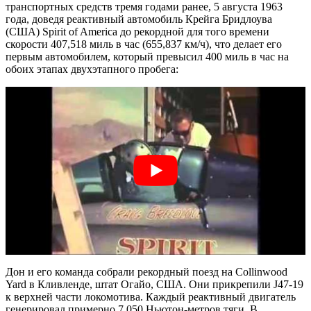
транспортных средств тремя годами ранее, 5 августа 1963
года, доведя реактивный автомобиль Крейга Бридлоува
(США) Spirit of America до рекордной для того времени
скорости 407,518 миль в час (655,837 км/ч), что делает его
первым автомобилем, который превысил 400 миль в час на
обоих этапах двухэтапного пробега:
Дон и его команда собрали рекордный поезд на Collinwood
Yard в Кливленде, штат Огайо, США. Они прикрепили J47-19
к верхней части локомотива. Каждый реактивный двигатель
генерировал примерно 7 050 Ньютон-метров тяги. В