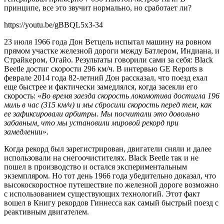
принципе, все это звучит нормально, но сработает ли?
https://youtu.be/gBBQL5x3-34
23 июля 1966 года Дон Ветцель испытал машину на ровном
прямом участке железной дороги между Батлером, Индиана, и
Страйкером, Огайо. Результаты говорили сами за себя: Black
Beetle достиг скорости 296 км/ч. В интервью GE Reports в
феврале 2014 года 82-летний Дон рассказал, что поезд ехал
еще быстрее и фактически замедлялся, когда засекли его
скорость: «
Во время заезда скорость локомотива достигла 196
миль в час (315 км/ч) и мы сбросили скорость перед тем, как
ее зафиксировали арбитры. Мы посчитали это довольно
забавным, что мы установили мировой рекорд при
замедлении
».
Когда рекорд был зарегистрирован, двигатели сняли и далее
использовали на снегоочистителях. Black Beetle так и не
пошел в производство и остался экспериментальным
экземпляром. Но тот день 1966 года убедительно доказал, что
высокоскоростное путешествие по железной дороге возможно
с использованием существующих технологий. Этот факт
вошел в Книгу рекордов Гиннесса как самый быстрый поезд с
реактивным двигателем.