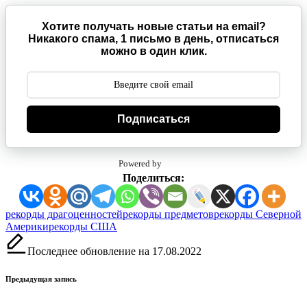
Хотите получать новые статьи на email?
Никакого спама, 1 письмо в день, отписаться
можно в один клик.
Подписаться
Powered by
Поделиться:
Метки:
рекорды драгоценностей
рекорды предметов
рекорды Северной
Америки
рекорды США
Последнее обновление на 17.08.2022
Навигация
Предыдущая запись
записи