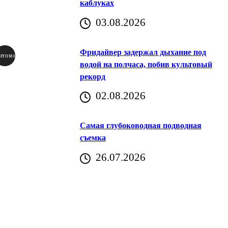
каблуках
03.08.2026
Фридайвер задержал дыхание под
итомир
водой на полчаса, побив культовый
рекорд
аричич
02.08.2026
Хорватия)
Самая глубоководная подводная
съемка
26.07.2026