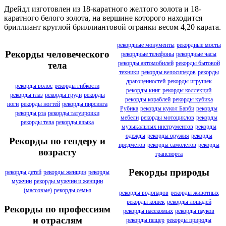
Дрейдл изготовлен из 18-каратного желтого золота и 18-
каратного белого золота, на вершине которого находится
бриллиант круглой бриллиантовой огранки весом 4,20 карата.
рекордные монументы
рекордные мосты
Рекорды человеческого
рекордные телефоны
рекордные часы
рекорды автомобилей
рекорды бытовой
тела
техники
рекорды велосипедов
рекорды
драгоценностей
рекорды игрушек
рекорды волос
рекорды гибкости
рекорды книг
рекорды коллекций
рекорды глаз
рекорды груди
рекорды
рекорды кораблей
рекорды кубика
ноги
рекорды ногтей
рекорды пирсинга
Рубика
рекорды кукол Барби
рекорды
рекорды рта
рекорды татуировки
мебели
рекорды мотоциклов
рекорды
рекорды тела
рекорды языка
музыкальных инструментов
рекорды
одежды
рекорды оружия
рекорды
Рекорды по гендеру и
предметов
рекорды самолетов
рекорды
возрасту
транспорта
Рекорды природы
рекорды детей
рекорды женщин
рекорды
мужчин
рекорды мужчин и женщин
(массовые)
рекорды семья
рекорды водопадов
рекорды животных
рекорды кошек
рекорды лошадей
Рекорды по профессиям
рекорды насекомых
рекорды пауков
и отраслям
рекорды пещер
рекорды природы