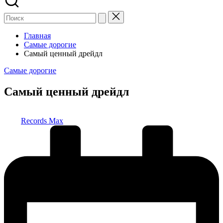
Главная
Самые дорогие
Самый ценный дрейдл
Опубликовано
Самые дорогие
в
Самый ценный дрейдл
Запись
Records Max
от