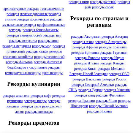
рекорды птиц
рекорды растений
рекорды
рыб
рекорды собак
архитектурные рекорды
географические
рекорды
железнодорожные рекорды
Рекорды по странам и
зимние рекорды
космические рекорды
регионам
музыкальные рекорды
профессиональные
рекорды
рекорды банки финансы
рекорды знаменитостей
рекорды игр
рекорды Австралии
рекорды Австрии
рекорды искусства
рекорды кино
рекорды Азии
рекорды Антарктиды
рекорды медицины
рекорды мод
рекорды
рекорды Африки
рекорды Бразилии
путешествий
рекорды селфи
рекорды
рекорды Британии
рекорды Германии
сельского хозяйства
рекорды технологий
рекорды Европы
рекорды Индии
рекорды фильмов
рекорды фитнеса и
рекорды Италии
рекорды Канады
бодибилдинга
спортивные рекорды
рекорды Китая
рекорды Мексики
температурные рекорды
фото рекорды
Рекорды Новой Зеландии
рекорды ОАЭ
рекорды Пакистана
рекорды России
Рекорды кулинарии
рекорды Северной Америки
рекорды
США
рекорды Турции
рекорды Украины
рекорды улиц
рекорды Филиппин
рекорды алкоголя
рекорды кофе
рекорды
рекорды Франции
рекорды Чили
рекорды
кулинарии
рекорды пиццы
рекорды
Швейцарии
рекорды Южной Америки
поедания
рекорды сыра
рекорды хот-
рекорды Японии
догов
рекорды шоколада
Рекорды предметов