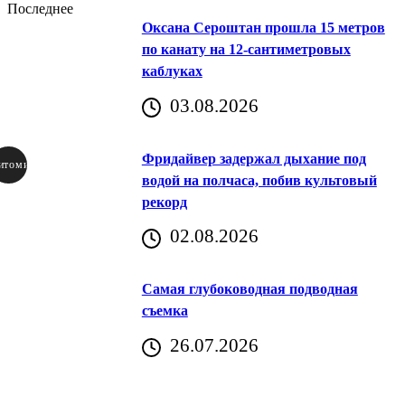
Последнее
Оксана Сероштан прошла 15 метров
по канату на 12-сантиметровых
каблуках
03.08.2026
Фридайвер задержал дыхание под
итомир
водой на полчаса, побив культовый
рекорд
аричич
02.08.2026
Хорватия)
Самая глубоководная подводная
съемка
26.07.2026