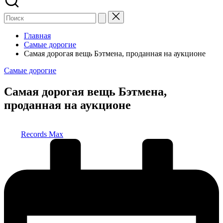
Главная
Самые дорогие
Самая дорогая вещь Бэтмена, проданная на аукционе
Опубликовано
Самые дорогие
в
Самая дорогая вещь Бэтмена,
проданная на аукционе
Запись
Records Max
от