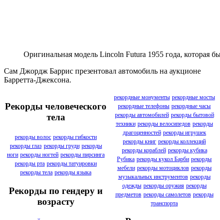
Оригинальная модель Lincoln Futura 1955 года, которая б
Сам Джордж Баррис презентовал автомобиль на аукционе
Барретта-Джексона.
рекордные монументы
рекордные мосты
Рекорды человеческого
рекордные телефоны
рекордные часы
рекорды автомобилей
рекорды бытовой
тела
техники
рекорды велосипедов
рекорды
драгоценностей
рекорды игрушек
рекорды волос
рекорды гибкости
рекорды книг
рекорды коллекций
рекорды глаз
рекорды груди
рекорды
рекорды кораблей
рекорды кубика
ноги
рекорды ногтей
рекорды пирсинга
Рубика
рекорды кукол Барби
рекорды
рекорды рта
рекорды татуировки
мебели
рекорды мотоциклов
рекорды
рекорды тела
рекорды языка
музыкальных инструментов
рекорды
одежды
рекорды оружия
рекорды
Рекорды по гендеру и
предметов
рекорды самолетов
рекорды
возрасту
транспорта