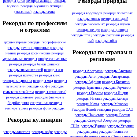
Рекорды природы
рекорды детей
рекорды женщин
рекорды
мужчин
рекорды мужчин и женщин
(массовые)
рекорды семья
рекорды водопадов
рекорды животных
рекорды кошек
рекорды лошадей
Рекорды по профессиям
рекорды насекомых
рекорды пауков
и отраслям
рекорды пещер
рекорды природы
рекорды птиц
рекорды растений
рекорды
рыб
рекорды собак
архитектурные рекорды
географические
рекорды
железнодорожные рекорды
Рекорды по странам и
зимние рекорды
космические рекорды
регионам
музыкальные рекорды
профессиональные
рекорды
рекорды банки финансы
рекорды знаменитостей
рекорды игр
рекорды Австралии
рекорды Австрии
рекорды искусства
рекорды кино
рекорды Азии
рекорды Антарктиды
рекорды медицины
рекорды мод
рекорды
рекорды Африки
рекорды Бразилии
путешествий
рекорды селфи
рекорды
рекорды Британии
рекорды Германии
сельского хозяйства
рекорды технологий
рекорды Европы
рекорды Индии
рекорды фильмов
рекорды фитнеса и
рекорды Италии
рекорды Канады
бодибилдинга
спортивные рекорды
рекорды Китая
рекорды Мексики
температурные рекорды
фото рекорды
Рекорды Новой Зеландии
рекорды ОАЭ
рекорды Пакистана
рекорды России
Рекорды кулинарии
рекорды Северной Америки
рекорды
США
рекорды Турции
рекорды Украины
рекорды улиц
рекорды Филиппин
рекорды алкоголя
рекорды кофе
рекорды