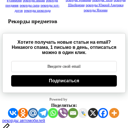
рекорды Франции
рекорды Чили
рекорды
кулинарии
рекорды пиццы
рекорды
Швейцарии
рекорды Южной Америки
поедания
рекорды сыра
рекорды хот-
рекорды Японии
догов
рекорды шоколада
Рекорды предметов
Хотите получать новые статьи на email?
Никакого спама, 1 письмо в день, отписаться
можно в один клик.
Подписаться
Powered by
Поделиться:
Метки:
рекорды автомобилей