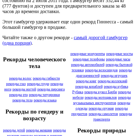
состоянию на 2 июля 2011 года. Гамбургер весит 352,44 кг
(777 фунтов) и доступен для предварительного заказа за 48
часов до времени доставки.
Этот гамбургер удерживает еще один рекорд Гиннесса - самый
большой гамбургер в продаже.
Читайте также о другом рекорде -
самый дорогой гамбургер
(одна порция)
.
рекордные монументы
рекордные мосты
Рекорды человеческого
рекордные телефоны
рекордные часы
рекорды автомобилей
рекорды бытовой
тела
техники
рекорды велосипедов
рекорды
драгоценностей
рекорды игрушек
рекорды волос
рекорды гибкости
рекорды книг
рекорды коллекций
рекорды глаз
рекорды груди
рекорды
рекорды кораблей
рекорды кубика
ноги
рекорды ногтей
рекорды пирсинга
Рубика
рекорды кукол Барби
рекорды
рекорды рта
рекорды татуировки
мебели
рекорды мотоциклов
рекорды
рекорды тела
рекорды языка
музыкальных инструментов
рекорды
одежды
рекорды оружия
рекорды
Рекорды по гендеру и
предметов
рекорды самолетов
рекорды
возрасту
транспорта
Рекорды природы
рекорды детей
рекорды женщин
рекорды
мужчин
рекорды мужчин и женщин