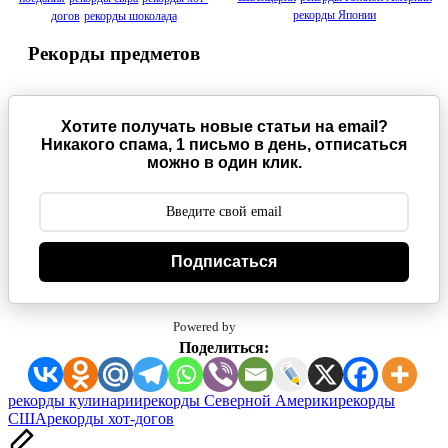
рекорды Японии
догов
рекорды шоколада
Рекорды предметов
Хотите получать новые статьи на email?
Никакого спама, 1 письмо в день, отписаться
можно в один клик.
Подписаться
Powered by
Поделиться:
Метки:
рекорды кулинарии
рекорды Северной Америки
рекорды
США
рекорды хот-догов