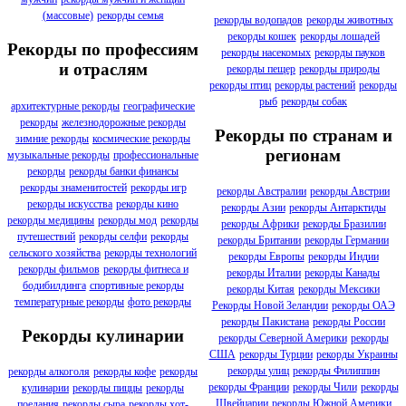
(массовые)
рекорды семья
рекорды водопадов
рекорды животных
рекорды кошек
рекорды лошадей
Рекорды по профессиям
рекорды насекомых
рекорды пауков
и отраслям
рекорды пещер
рекорды природы
рекорды птиц
рекорды растений
рекорды
рыб
рекорды собак
архитектурные рекорды
географические
рекорды
железнодорожные рекорды
Рекорды по странам и
зимние рекорды
космические рекорды
регионам
музыкальные рекорды
профессиональные
рекорды
рекорды банки финансы
рекорды знаменитостей
рекорды игр
рекорды Австралии
рекорды Австрии
рекорды искусства
рекорды кино
рекорды Азии
рекорды Антарктиды
рекорды медицины
рекорды мод
рекорды
рекорды Африки
рекорды Бразилии
путешествий
рекорды селфи
рекорды
рекорды Британии
рекорды Германии
сельского хозяйства
рекорды технологий
рекорды Европы
рекорды Индии
рекорды фильмов
рекорды фитнеса и
рекорды Италии
рекорды Канады
бодибилдинга
спортивные рекорды
рекорды Китая
рекорды Мексики
температурные рекорды
фото рекорды
Рекорды Новой Зеландии
рекорды ОАЭ
рекорды Пакистана
рекорды России
Рекорды кулинарии
рекорды Северной Америки
рекорды
США
рекорды Турции
рекорды Украины
рекорды улиц
рекорды Филиппин
рекорды алкоголя
рекорды кофе
рекорды
рекорды Франции
рекорды Чили
рекорды
кулинарии
рекорды пиццы
рекорды
Швейцарии
рекорды Южной Америки
поедания
рекорды сыра
рекорды хот-