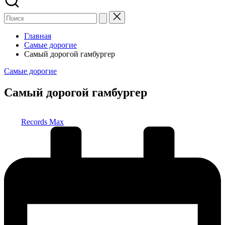
Главная
Самые дорогие
Самый дорогой гамбургер
Опубликовано
Самые дорогие
в
Самый дорогой гамбургер
Запись
Records Max
от