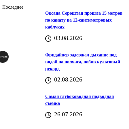
Последнее
Оксана Сероштан прошла 15 метров
по канату на 12-сантиметровых
каблуках
03.08.2026
Фридайвер задержал дыхание под
итомир
водой на полчаса, побив культовый
рекорд
аричич
02.08.2026
Хорватия)
Самая глубоководная подводная
съемка
26.07.2026