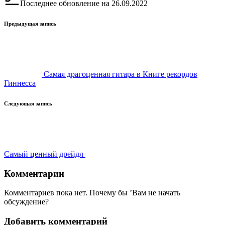
Последнее обновление на 26.09.2022
Навигация
Предыдущая запись
записи
Самая драгоценная гитара в Книге рекордов
Гиннесса
Следующая запись
Самый ценный дрейдл
Комментарии
Комментариев пока нет. Почему бы ’Вам не начать
обсуждение?
Добавить комментарий