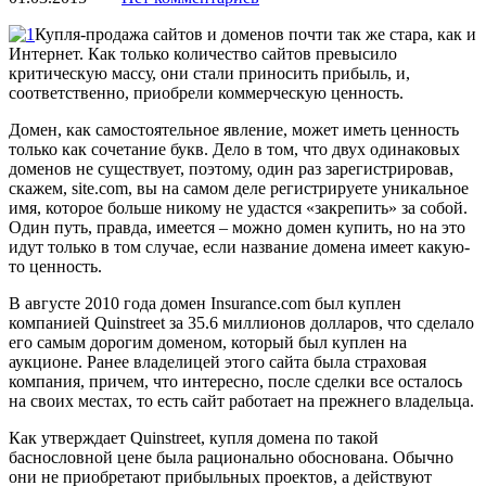
Купля-продажа сайтов и доменов почти так же стара, как и
Интернет. Как только количество сайтов превысило
критическую массу, они стали приносить прибыль, и,
соответственно, приобрели коммерческую ценность.
Домен, как самостоятельное явление, может иметь ценность
только как сочетание букв. Дело в том, что двух одинаковых
доменов не существует, поэтому, один раз зарегистрировав,
скажем, site.com, вы на самом деле регистрируете уникальное
имя, которое больше никому не удастся «закрепить» за собой.
Один путь, правда, имеется – можно домен купить, но на это
идут только в том случае, если название домена имеет какую-
то ценность.
В августе 2010 года домен Insurance.com был куплен
компанией Quinstreet за 35.6 миллионов долларов, что сделало
его самым дорогим доменом, который был куплен на
аукционе. Ранее владелицей этого сайта была страховая
компания, причем, что интересно, после сделки все осталось
на своих местах, то есть сайт работает на прежнего владельца.
Как утверждает Quinstreet, купля домена по такой
баснословной цене была рационально обоснована. Обычно
они не приобретают прибыльных проектов, а действуют