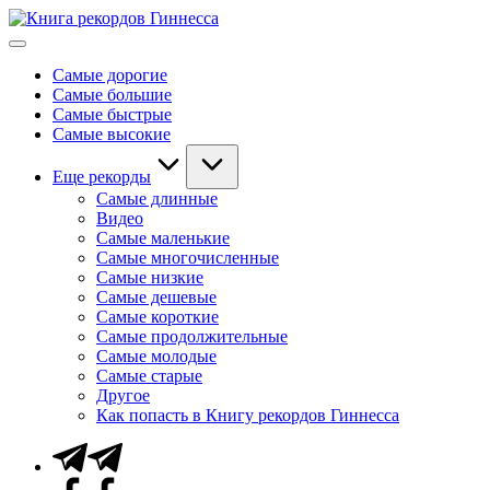
Перейти
Книга
к
Мировые
рекордов
содержимому
рекорды
Гиннесса
Самые дорогие
Гиннесса
Самые большие
Самые быстрые
Самые высокие
Еще рекорды
Самые длинные
Видео
Самые маленькие
Самые многочисленные
Самые низкие
Самые дешевые
Самые короткие
Самые продолжительные
Самые молодые
Самые старые
Другое
Как попасть в Книгу рекордов Гиннесса
Telegram
Facebook