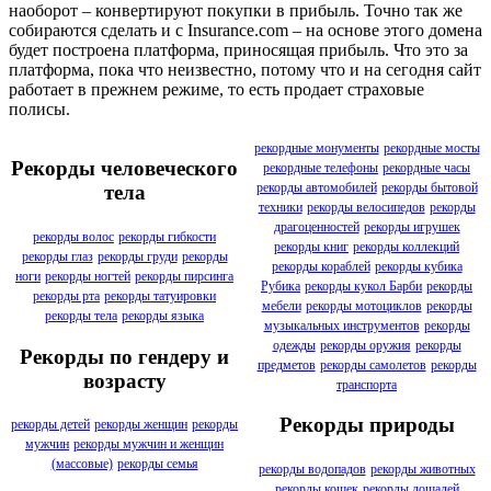
наоборот – конвертируют покупки в прибыль. Точно так же
собираются сделать и с Insurance.com – на основе этого домена
будет построена платформа, приносящая прибыль. Что это за
платформа, пока что неизвестно, потому что и на сегодня сайт
работает в прежнем режиме, то есть продает страховые
полисы.
рекордные монументы
рекордные мосты
Рекорды человеческого
рекордные телефоны
рекордные часы
рекорды автомобилей
рекорды бытовой
тела
техники
рекорды велосипедов
рекорды
драгоценностей
рекорды игрушек
рекорды волос
рекорды гибкости
рекорды книг
рекорды коллекций
рекорды глаз
рекорды груди
рекорды
рекорды кораблей
рекорды кубика
ноги
рекорды ногтей
рекорды пирсинга
Рубика
рекорды кукол Барби
рекорды
рекорды рта
рекорды татуировки
мебели
рекорды мотоциклов
рекорды
рекорды тела
рекорды языка
музыкальных инструментов
рекорды
одежды
рекорды оружия
рекорды
Рекорды по гендеру и
предметов
рекорды самолетов
рекорды
возрасту
транспорта
Рекорды природы
рекорды детей
рекорды женщин
рекорды
мужчин
рекорды мужчин и женщин
(массовые)
рекорды семья
рекорды водопадов
рекорды животных
рекорды кошек
рекорды лошадей