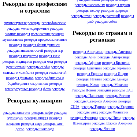
Рекорды по профессиям
рекорды насекомых
рекорды пауков
и отраслям
рекорды пещер
рекорды природы
рекорды птиц
рекорды растений
рекорды
рыб
рекорды собак
архитектурные рекорды
географические
рекорды
железнодорожные рекорды
Рекорды по странам и
зимние рекорды
космические рекорды
регионам
музыкальные рекорды
профессиональные
рекорды
рекорды банки финансы
рекорды знаменитостей
рекорды игр
рекорды Австралии
рекорды Австрии
рекорды искусства
рекорды кино
рекорды Азии
рекорды Антарктиды
рекорды медицины
рекорды мод
рекорды
рекорды Африки
рекорды Бразилии
путешествий
рекорды селфи
рекорды
рекорды Британии
рекорды Германии
сельского хозяйства
рекорды технологий
рекорды Европы
рекорды Индии
рекорды фильмов
рекорды фитнеса и
рекорды Италии
рекорды Канады
бодибилдинга
спортивные рекорды
рекорды Китая
рекорды Мексики
температурные рекорды
фото рекорды
Рекорды Новой Зеландии
рекорды ОАЭ
рекорды Пакистана
рекорды России
Рекорды кулинарии
рекорды Северной Америки
рекорды
США
рекорды Турции
рекорды Украины
рекорды улиц
рекорды Филиппин
рекорды алкоголя
рекорды кофе
рекорды
рекорды Франции
рекорды Чили
рекорды
кулинарии
рекорды пиццы
рекорды
Швейцарии
рекорды Южной Америки
поедания
рекорды сыра
рекорды хот-
рекорды Японии
догов
рекорды шоколада