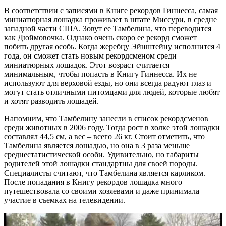
В соответствии с записями в Книге рекордов Гиннесса, самая
миниатюрная лошадка проживает в штате Миссури, в средне
западной части США. Зовут ее Тамбелина, что переводится
как Дюймовочка. Однако очень скоро ее рекорд сможет
побить другая особь. Когда жеребцу Эйнштейну исполнится 4
года, он сможет стать новым рекордсменом среди
миниатюрных лошадок. Этот возраст считается
минимальным, чтобы попасть в Книгу Гиннесса. Их не
используют для верховой езды, но они всегда радуют глаз и
могут стать отличными питомцами для людей, которые любят
и хотят разводить лошадей.
Напомним, что Тамбелину занесли в список рекордсменов
среди животных в 2006 году. Тогда рост в холке этой лошадки
составлял 44,5 см, а вес – всего 26 кг. Стоит отметить, что
Тамбелина является лошадью, но она в 3 раза меньше
среднестатистической особи. Удивительно, но габариты
родителей этой лошадки стандартны для своей породы.
Специалисты считают, что Тамбелина является карликом.
После попадания в Книгу рекордов лошадка много
путешествовала со своими хозяевами и даже принимала
участие в съемках на телевидении.