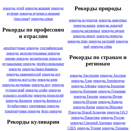
Рекорды природы
рекорды детей
рекорды женщин
рекорды
мужчин
рекорды мужчин и женщин
(массовые)
рекорды семья
рекорды водопадов
рекорды животных
рекорды кошек
рекорды лошадей
Рекорды по профессиям
рекорды насекомых
рекорды пауков
и отраслям
рекорды пещер
рекорды природы
рекорды птиц
рекорды растений
рекорды
рыб
рекорды собак
архитектурные рекорды
географические
рекорды
железнодорожные рекорды
Рекорды по странам и
зимние рекорды
космические рекорды
регионам
музыкальные рекорды
профессиональные
рекорды
рекорды банки финансы
рекорды знаменитостей
рекорды игр
рекорды Австралии
рекорды Австрии
рекорды искусства
рекорды кино
рекорды Азии
рекорды Антарктиды
рекорды медицины
рекорды мод
рекорды
рекорды Африки
рекорды Бразилии
путешествий
рекорды селфи
рекорды
рекорды Британии
рекорды Германии
сельского хозяйства
рекорды технологий
рекорды Европы
рекорды Индии
рекорды фильмов
рекорды фитнеса и
рекорды Италии
рекорды Канады
бодибилдинга
спортивные рекорды
рекорды Китая
рекорды Мексики
температурные рекорды
фото рекорды
Рекорды Новой Зеландии
рекорды ОАЭ
рекорды Пакистана
рекорды России
Рекорды кулинарии
рекорды Северной Америки
рекорды
США
рекорды Турции
рекорды Украины