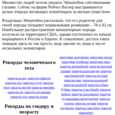
Множество людей хотели увидеть Эйнштейна собственными
глазами. Сейчас на ферме Рейчел Вагнер выстраиваются
целые очереди желающих понаблюдать за милым существом.
Владельцы Эйнштейна рассказали, что его родители для
своей породы обладают нормальными размерами – 78 и 82 см.
Наибольшее распространение миниатюрные породы
получили на территории США, однако постепенно их начали
выращивать в России и Европе. К сожалению, достать таких
лошадок здесь не так просто, ведь завозят их лишь в числе
нескольких экземпляров.
рекордные монументы
рекордные мосты
Рекорды человеческого
рекордные телефоны
рекордные часы
рекорды автомобилей
рекорды бытовой
тела
техники
рекорды велосипедов
рекорды
драгоценностей
рекорды игрушек
рекорды волос
рекорды гибкости
рекорды книг
рекорды коллекций
рекорды глаз
рекорды груди
рекорды
рекорды кораблей
рекорды кубика
ноги
рекорды ногтей
рекорды пирсинга
Рубика
рекорды кукол Барби
рекорды
рекорды рта
рекорды татуировки
мебели
рекорды мотоциклов
рекорды
рекорды тела
рекорды языка
музыкальных инструментов
рекорды
одежды
рекорды оружия
рекорды
Рекорды по гендеру и
предметов
рекорды самолетов
рекорды
возрасту
транспорта