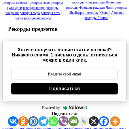
рекорды улиц
рекорды Филиппин
рекорды алкоголя
рекорды кофе
рекорды
рекорды Франции
рекорды Чили
рекорды
кулинарии
рекорды пиццы
рекорды
Швейцарии
рекорды Южной Америки
поедания
рекорды сыра
рекорды хот-
рекорды Японии
догов
рекорды шоколада
Рекорды предметов
Хотите получать новые статьи на email?
Никакого спама, 1 письмо в день, отписаться
можно в один клик.
Подписаться
Powered by
Поделиться:
Метки:
рекорды животных
рекорды лошадей
рекорды природы
рекорды