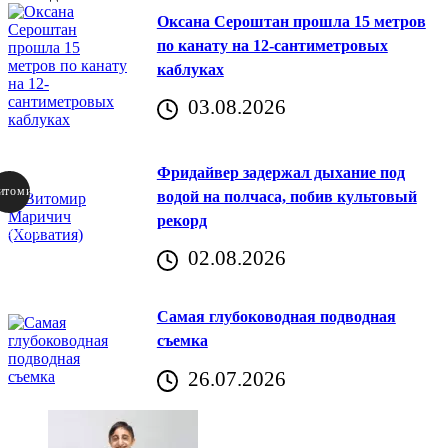
Оксана Сероштан прошла 15 метров
по канату на 12-сантиметровых
каблуках
03.08.2026
Фридайвер задержал дыхание под
итомир
водой на полчаса, побив культовый
рекорд
аричич
02.08.2026
Хорватия)
Самая глубоководная подводная
съемка
26.07.2026