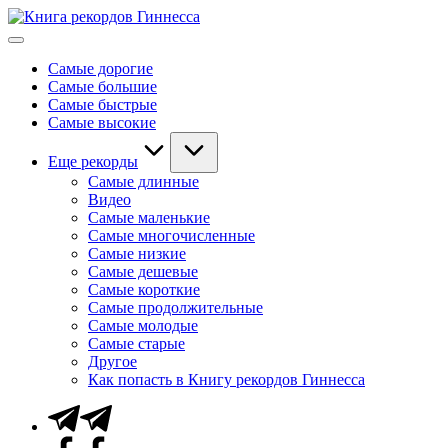
Перейти
Книга
к
Мировые
рекордов
содержимому
рекорды
Гиннесса
Самые дорогие
Гиннесса
Самые большие
Самые быстрые
Самые высокие
Еще рекорды
Самые длинные
Видео
Самые маленькие
Самые многочисленные
Самые низкие
Самые дешевые
Самые короткие
Самые продолжительные
Самые молодые
Самые старые
Другое
Как попасть в Книгу рекордов Гиннесса
Telegram
Facebook