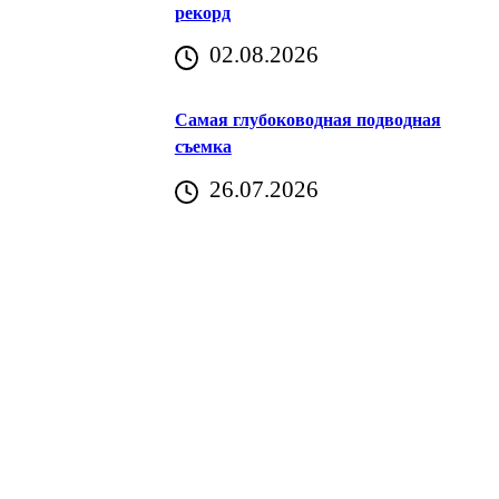
рекорд
аричич
02.08.2026
Хорватия)
Самая глубоководная подводная
съемка
26.07.2026