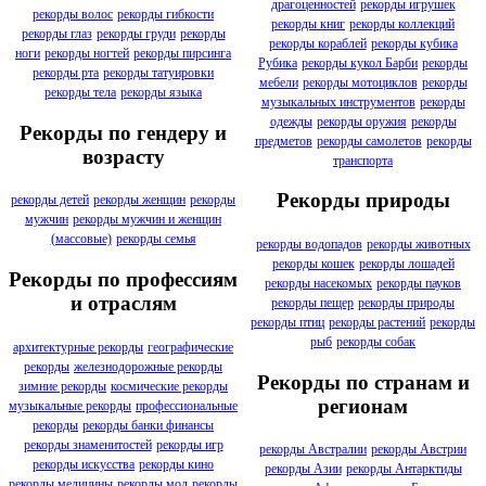
драгоценностей
рекорды игрушек
рекорды волос
рекорды гибкости
рекорды книг
рекорды коллекций
рекорды глаз
рекорды груди
рекорды
рекорды кораблей
рекорды кубика
ноги
рекорды ногтей
рекорды пирсинга
Рубика
рекорды кукол Барби
рекорды
рекорды рта
рекорды татуировки
мебели
рекорды мотоциклов
рекорды
рекорды тела
рекорды языка
музыкальных инструментов
рекорды
одежды
рекорды оружия
рекорды
Рекорды по гендеру и
предметов
рекорды самолетов
рекорды
возрасту
транспорта
Рекорды природы
рекорды детей
рекорды женщин
рекорды
мужчин
рекорды мужчин и женщин
(массовые)
рекорды семья
рекорды водопадов
рекорды животных
рекорды кошек
рекорды лошадей
Рекорды по профессиям
рекорды насекомых
рекорды пауков
и отраслям
рекорды пещер
рекорды природы
рекорды птиц
рекорды растений
рекорды
рыб
рекорды собак
архитектурные рекорды
географические
рекорды
железнодорожные рекорды
Рекорды по странам и
зимние рекорды
космические рекорды
регионам
музыкальные рекорды
профессиональные
рекорды
рекорды банки финансы
рекорды знаменитостей
рекорды игр
рекорды Австралии
рекорды Австрии
рекорды искусства
рекорды кино
рекорды Азии
рекорды Антарктиды
рекорды медицины
рекорды мод
рекорды