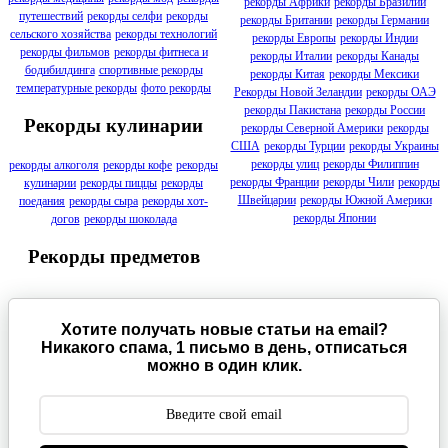
рекорды Африки
рекорды Бразилии
путешествий
рекорды селфи
рекорды
рекорды Британии
рекорды Германии
сельского хозяйства
рекорды технологий
рекорды Европы
рекорды Индии
рекорды фильмов
рекорды фитнеса и
рекорды Италии
рекорды Канады
бодибилдинга
спортивные рекорды
рекорды Китая
рекорды Мексики
температурные рекорды
фото рекорды
Рекорды Новой Зеландии
рекорды ОАЭ
рекорды Пакистана
рекорды России
Рекорды кулинарии
рекорды Северной Америки
рекорды
США
рекорды Турции
рекорды Украины
рекорды улиц
рекорды Филиппин
рекорды алкоголя
рекорды кофе
рекорды
рекорды Франции
рекорды Чили
рекорды
кулинарии
рекорды пиццы
рекорды
Швейцарии
рекорды Южной Америки
поедания
рекорды сыра
рекорды хот-
рекорды Японии
догов
рекорды шоколада
Рекорды предметов
Хотите получать новые статьи на email?
Никакого спама, 1 письмо в день, отписаться
можно в один клик.