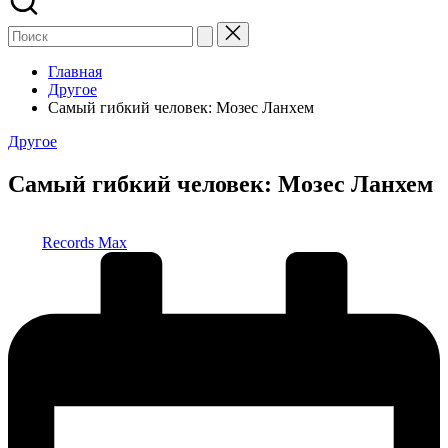
Главная
Другое
Самый гибкий человек: Мозес Ланхем
Опубликовано
Другое
в
Самый гибкий человек: Мозес Ланхем
Запись
Records Max
от