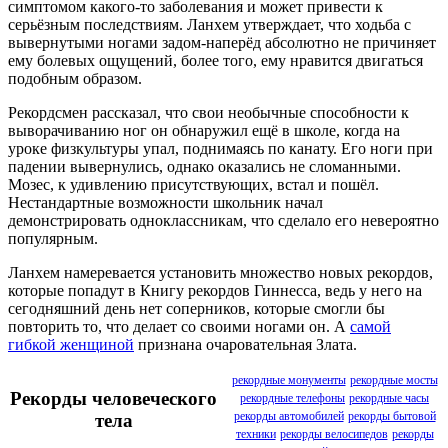
симптомом какого-то заболевания и может привести к
серьёзным последствиям. Ланхем утверждает, что ходьба с
вывернутыми ногами задом-наперёд абсолютно не причиняет
ему болевых ощущений, более того, ему нравится двигаться
подобным образом.
Рекордсмен рассказал, что свои необычные способности к
выворачиванию ног он обнаружил ещё в школе, когда на
уроке физкультуры упал, поднимаясь по канату. Его ноги при
падении вывернулись, однако оказались не сломанными.
Мозес, к удивлению присутствующих, встал и пошёл.
Нестандартные возможности школьник начал
демонстрировать одноклассникам, что сделало его невероятно
популярным.
Ланхем намеревается установить множество новых рекордов,
которые попадут в Книгу рекордов Гиннесса, ведь у него на
сегодняшний день нет соперников, которые смогли бы
повторить то, что делает со своими ногами он. А
самой
гибкой женщиной
признана очаровательная Злата.
рекордные монументы
рекордные мосты
Рекорды человеческого
рекордные телефоны
рекордные часы
рекорды автомобилей
рекорды бытовой
тела
техники
рекорды велосипедов
рекорды