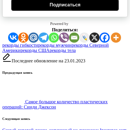
Подписаться
Powered by
Поделиться:
Метки:
рекорды гибкости
рекорды мужчин
рекорды Северной
Америки
рекорды США
рекорды тела
Последнее обновление на 23.01.2023
Навигация
Предыдущая запись
записи
Самое большое количество пластических
операций: Синди Джексон
Следующая запись