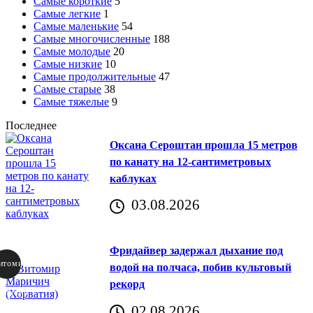
Самые короткие
5
Самые легкие
1
Самые маленькие
54
Самые многочисленные
188
Самые молодые
20
Самые низкие
10
Самые продолжительные
47
Самые старые
38
Самые тяжелые
9
Последнее
Оксана Сероштан прошла 15 метров
по канату на 12-сантиметровых
каблуках
03.08.2026
Фридайвер задержал дыхание под
итомир
водой на полчаса, побив культовый
рекорд
аричич
02.08.2026