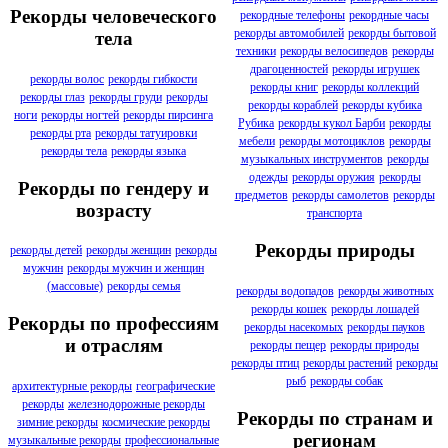
Рекорды человеческого
рекордные телефоны
рекордные часы
рекорды автомобилей
рекорды бытовой
тела
техники
рекорды велосипедов
рекорды
драгоценностей
рекорды игрушек
рекорды волос
рекорды гибкости
рекорды книг
рекорды коллекций
рекорды глаз
рекорды груди
рекорды
рекорды кораблей
рекорды кубика
ноги
рекорды ногтей
рекорды пирсинга
Рубика
рекорды кукол Барби
рекорды
рекорды рта
рекорды татуировки
мебели
рекорды мотоциклов
рекорды
рекорды тела
рекорды языка
музыкальных инструментов
рекорды
одежды
рекорды оружия
рекорды
Рекорды по гендеру и
предметов
рекорды самолетов
рекорды
возрасту
транспорта
Рекорды природы
рекорды детей
рекорды женщин
рекорды
мужчин
рекорды мужчин и женщин
(массовые)
рекорды семья
рекорды водопадов
рекорды животных
рекорды кошек
рекорды лошадей
Рекорды по профессиям
рекорды насекомых
рекорды пауков
и отраслям
рекорды пещер
рекорды природы
рекорды птиц
рекорды растений
рекорды
рыб
рекорды собак
архитектурные рекорды
географические
рекорды
железнодорожные рекорды
Рекорды по странам и
зимние рекорды
космические рекорды
регионам
музыкальные рекорды
профессиональные