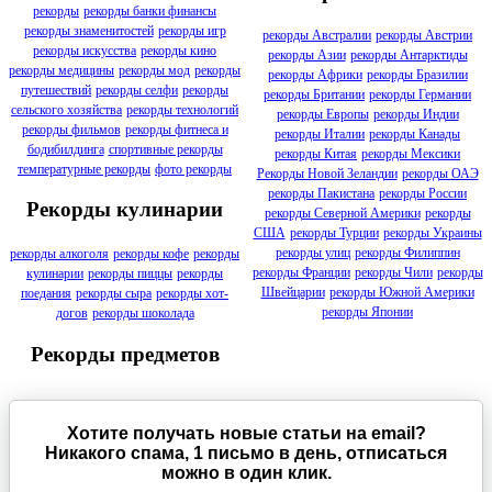
рекорды
рекорды банки финансы
рекорды знаменитостей
рекорды игр
рекорды Австралии
рекорды Австрии
рекорды искусства
рекорды кино
рекорды Азии
рекорды Антарктиды
рекорды медицины
рекорды мод
рекорды
рекорды Африки
рекорды Бразилии
путешествий
рекорды селфи
рекорды
рекорды Британии
рекорды Германии
сельского хозяйства
рекорды технологий
рекорды Европы
рекорды Индии
рекорды фильмов
рекорды фитнеса и
рекорды Италии
рекорды Канады
бодибилдинга
спортивные рекорды
рекорды Китая
рекорды Мексики
температурные рекорды
фото рекорды
Рекорды Новой Зеландии
рекорды ОАЭ
рекорды Пакистана
рекорды России
Рекорды кулинарии
рекорды Северной Америки
рекорды
США
рекорды Турции
рекорды Украины
рекорды улиц
рекорды Филиппин
рекорды алкоголя
рекорды кофе
рекорды
рекорды Франции
рекорды Чили
рекорды
кулинарии
рекорды пиццы
рекорды
Швейцарии
рекорды Южной Америки
поедания
рекорды сыра
рекорды хот-
рекорды Японии
догов
рекорды шоколада
Рекорды предметов
Хотите получать новые статьи на email?
Никакого спама, 1 письмо в день, отписаться
можно в один клик.