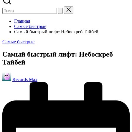
Главная
Самые быстрые
Самый быстрый лифт: Небоскреб Тайбей
Опубликовано
Самые быстрые
в
Самый быстрый лифт: Небоскреб
Тайбей
Запись
Records Max
от