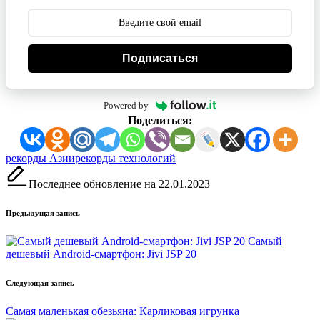
Подписаться
Powered by
Поделиться:
Метки:
рекорды Азии
рекорды технологий
Последнее обновление на 22.01.2023
Навигация
Предыдущая запись
записи
Самый
дешевый Android-смартфон: Jivi JSP 20
Следующая запись
Самая маленькая обезьяна: Карликовая игрунка